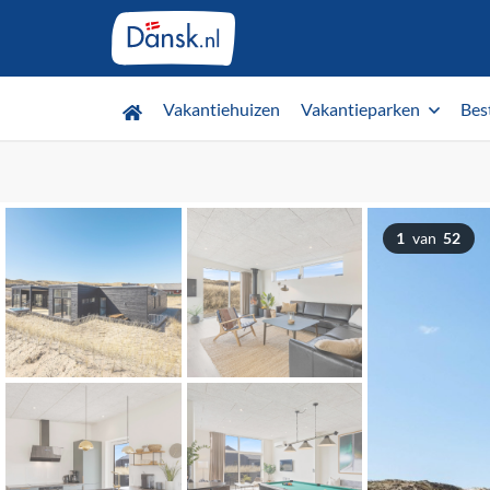
Vakantiehuizen
Vakantieparken
Bes
1
van
52