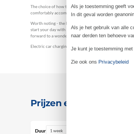
Als je toestemming geeft voo
The choice of how to spend your time is yours, setting 
comfortably accommodates up to 8 people.
In dit geval worden geanon
Worth noting - the high dunes, beach and sea are just 
Als je het gebruik van alle 
start your day with a seaside walk or watch the sunset ex
naar derden ten behoeve va
forward to a wonderful stay at Bjerregårdsvej 393.
Electric car charging is available via a charging station
Je kunt je toestemming met be
Zie ook ons
Privacybeleid
Prijzen en kalender
Duur