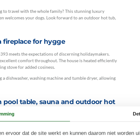
g to travel with the whole family? This stunning luxury
ven welcomes your dogs. Look forward to an outdoor hot tub,
 fireplace for hygge
 393 meets the expectations of discerning holidaymakers.
excellent comfort throughout. The house is heated efficiently
ing stove for added cosiness.
ng a dishwasher, washing machine and tumble dryer, allowing
 pool table, sauna and outdoor hot
emming
Det
lities or wellness options - here you get both! The holiday
s a private sauna and outdoor hot tub under the open sky. An
n ervoor dat de site werkt en kunnen daarom niet worden u
ect for cooling off or rinsing away sand after a beach visit.