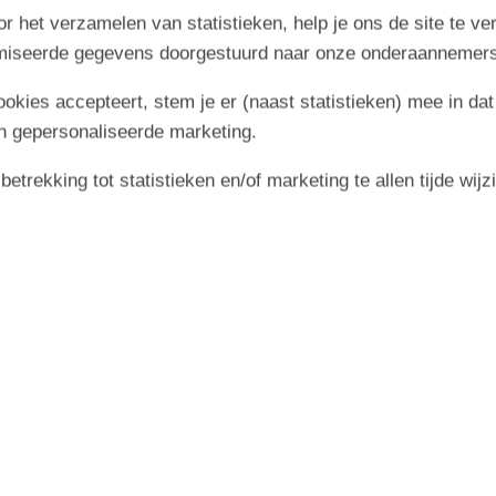
r het verzamelen van statistieken, help je ons de site te ve
the stage for a relaxing and memorable stay. The holiday home
imiseerde gegevens doorgestuurd naar onze onderaannemers
100 metres from your holiday home in Bjerregård! Perhaps
cookies accepteert, stem je er (naast statistieken) mee in dat
clusively from your terrace - everything is possible. Look
n gepersonaliseerde marketing.
 - please bring your own Type 2 connector cable.
trekking tot statistieken en/of marketing te allen tijde wijz