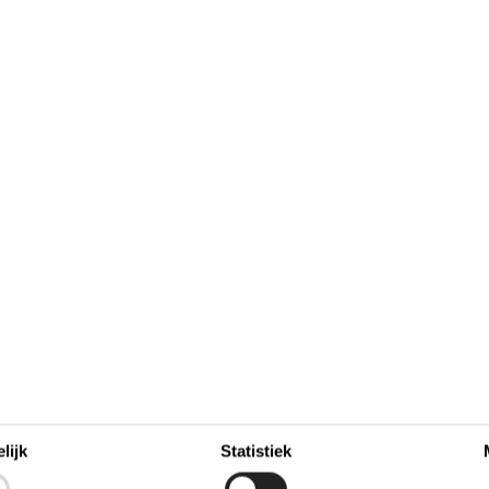
januari 2027
zo
ma
di
wo
do
vr
za
zo
6
1
2
3
53
13
4
5
6
7
8
9
10
1
11
12
13
14
15
16
17
20
2
27
18
19
20
21
22
23
24
3
25
26
27
28
29
30
31
4
5
lijk
Statistiek