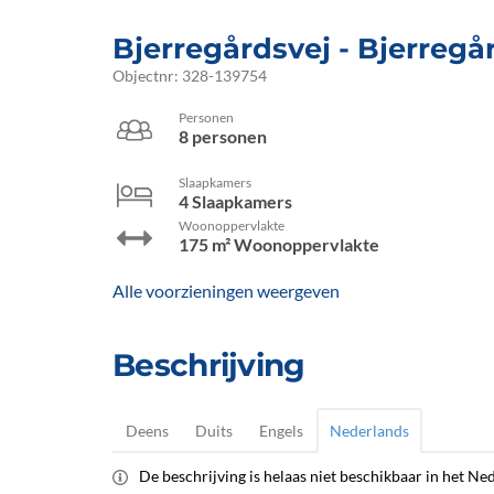
Bjerregårdsvej
 - Bjerregå
Objectnr:
328-139754
Personen
8 personen
Slaapkamers
4 Slaapkamers
Woonoppervlakte
175 m² Woonoppervlakte
Alle voorzieningen weergeven
Beschrijving
Deens
Duits
Engels
Nederlands
De beschrijving is helaas niet beschikbaar in het Ned