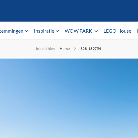
temmingen
Inspiratie
WOW PARK
LEGO House
Je bent hier:
Home
328-139754