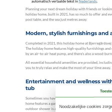
automatisch vertaalde tekst in
Nederlands
.
Planning your next dream holiday with friends or lookin
holiday home, built in 2021, has so much to offer and e
pool table, and the sea just metres away.
Modern, stylish furnishings and a
Completed in 2021, this holiday home at Bjerregårdsvej
The holiday home features high-quality furnishings and 
by an air-to-air heat pump, and there's also a wood-burn
All essential household amenities are provided, includi
you to truly relax and make the most of your time away.
Entertainment and wellness with
tub
Toest
Sometimes you have to choose between entertainment faci
home features a games room with a pool table, as well a
Noodzakelijke cookies zorge
outdoor shower is available from April to November, perf