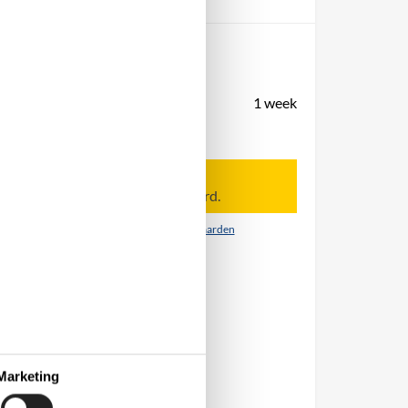
Periode
Aankomst
Vertrek
Duur
1 week
Personen
Tot 8 personen
Let op
Aankomst is niet geselecteerd.
Contract- en huurvoorwaarden
Marketing