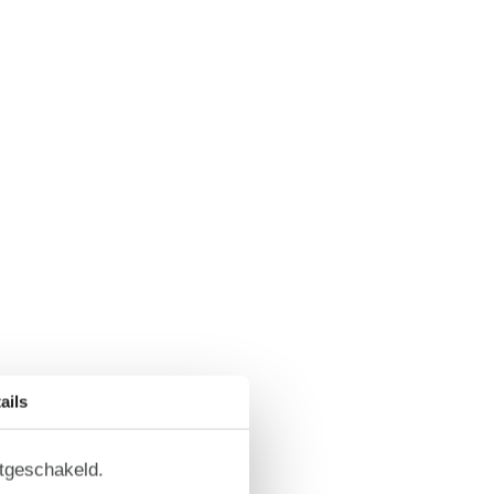
ails
itgeschakeld.