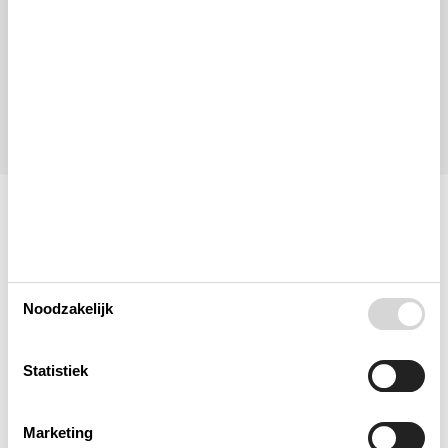
Tot 8 personen
Let op
Aankomst is niet geselecteerd.
Contract- en huurvoorwaarden
Indeling & inrichting
Noodzakelijk
Woonkamer
Statistiek
Slaapkamer
Keuken
Marketing