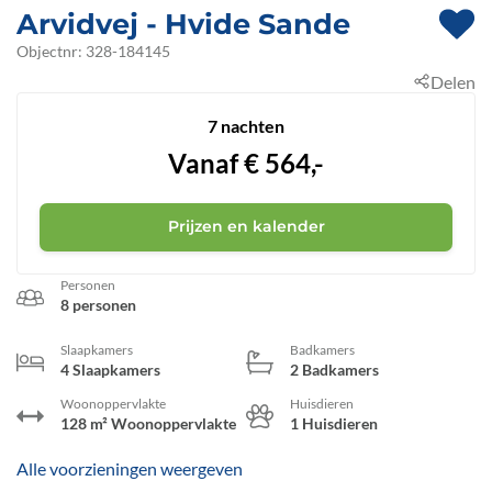
Arvidvej
 - Hvide Sande
 - Bjerregård
 - 6960
Objectnr:
328-184145
Delen
7 nachten
Vanaf
€
564,-
Prijzen en kalender
Personen
8 personen
Slaapkamers
Badkamers
4 Slaapkamers
2 Badkamers
Woonoppervlakte
Huisdieren
128 m² Woonoppervlakte
1 Huisdieren
Alle voorzieningen weergeven