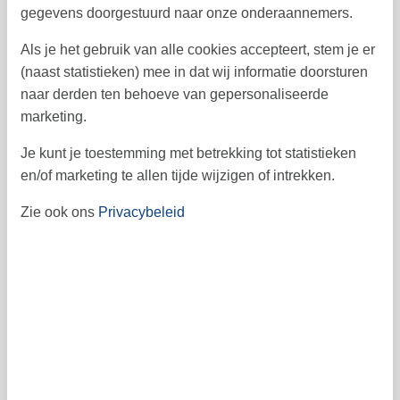
gegevens doorgestuurd naar onze onderaannemers.
oktober 2026
Als je het gebruik van alle cookies accepteert, stem je er
ma
di
wo
do
vr
za
zo
(naast statistieken) mee in dat wij informatie doorsturen
naar derden ten behoeve van gepersonaliseerde
1
2
3
4
40
marketing.
5
6
7
8
9
10
11
41
Je kunt je toestemming met betrekking tot statistieken
12
13
14
15
16
17
18
42
en/of marketing te allen tijde wijzigen of intrekken.
19
20
21
22
23
24
25
43
Zie ook ons
Privacybeleid
26
27
28
29
30
31
44
45
november 2026
ma
di
wo
do
vr
za
zo
1
44