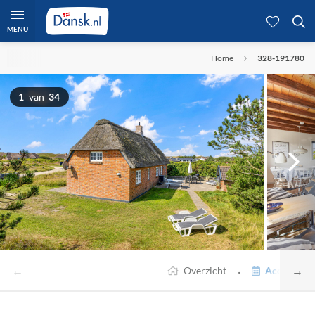
MENU
Home
328-191780
1
van
34
←
→
·
Overzicht
Accommodat