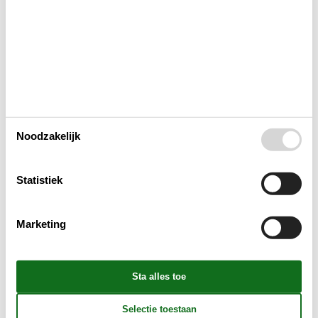
Indeling & inrichting
Woonkamer
Slaapkamer
Noodzakelijk
Keuken
Statistiek
Badkamer
Marketing
Objectinfo - Anders
Objectinfo - uit