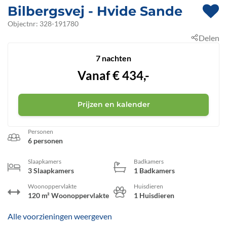
Bilbergsvej
 - Hvide Sande
 - 6960
Objectnr:
328-191780
Delen
 - Bjerregård
7 nachten
Vanaf
€
434,-
Prijzen en kalender
Personen
6 personen
Slaapkamers
Badkamers
3 Slaapkamers
1 Badkamers
Woonoppervlakte
Huisdieren
120 m² Woonoppervlakte
1 Huisdieren
Alle voorzieningen weergeven