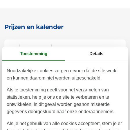
Prijzen en kalender
Duur
Toestemming
Details
Noodzakelijke cookies zorgen ervoor dat de site werkt
en kunnen daarom niet worden uitgeschakeld.
oktober 2026
Als je toestemming geeft voor het verzamelen van
ma
di
wo
do
vr
za
zo
statistieken, help je ons de site te verbeteren en te
ontwikkelen. In dit geval worden geanonimiseerde
1
2
4
3
40
gegevens doorgestuurd naar onze onderaannemers.
5
6
7
8
9
10
11
41
Als je het gebruik van alle cookies accepteert, stem je er
12
13
14
15
16
17
18
42