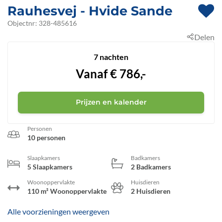
Rauhesvej
 - Hvide Sande
 - 6960
Objectnr:
328-485616
Delen
 - Bjerregård
7 nachten
Vanaf
€
786,-
Prijzen en kalender
Personen
10 personen
Slaapkamers
Badkamers
5 Slaapkamers
2 Badkamers
Woonoppervlakte
Huisdieren
110 m² Woonoppervlakte
2 Huisdieren
Alle voorzieningen weergeven