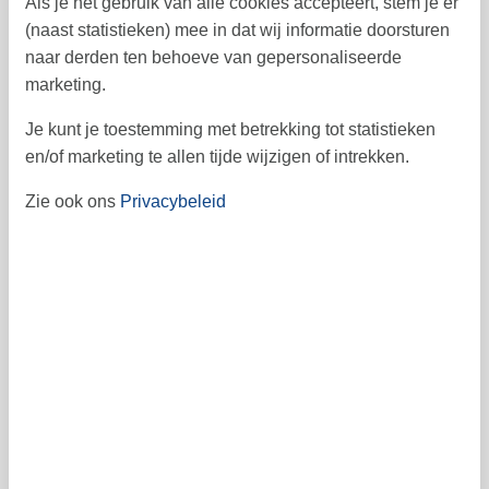
Als je het gebruik van alle cookies accepteert, stem je er
7
8
9
10
11
12
13
50
(naast statistieken) mee in dat wij informatie doorsturen
naar derden ten behoeve van gepersonaliseerde
14
15
16
17
18
19
20
51
marketing.
21
22
23
24
25
26
27
52
Je kunt je toestemming met betrekking tot statistieken
28
29
30
31
53
en/of marketing te allen tijde wijzigen of intrekken.
1
Zie ook ons
Privacybeleid
januari 2027
ma
di
wo
do
vr
za
zo
1
2
3
53
4
5
6
7
8
9
10
1
11
12
13
14
15
16
17
2
18
19
20
21
22
23
24
3
25
26
27
28
29
30
31
4