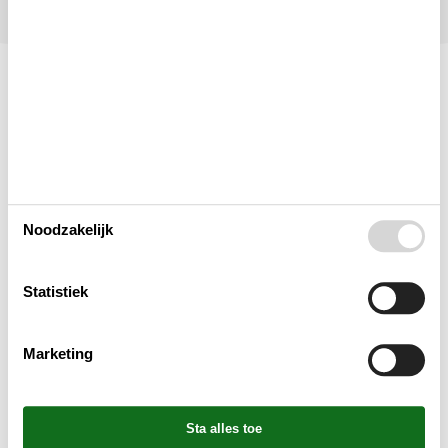
Indeling & inrichting
Woonkamer
Noodzakelijk
Slaapkamer
Statistiek
Keuken
Marketing
Badkamer
Objectinfo - Anders