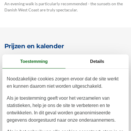
An evening walk is particularly recommended - the sunsets on the
Danish West Coast are truly spectacular.
Prijzen en kalender
Toestemming
Details
Duur
Noodzakelijke cookies zorgen ervoor dat de site werkt
en kunnen daarom niet worden uitgeschakeld.
Als je toestemming geeft voor het verzamelen van
december 2026
statistieken, help je ons de site te verbeteren en te
ontwikkelen. In dit geval worden geanonimiseerde
ma
di
wo
do
vr
za
zo
gegevens doorgestuurd naar onze onderaannemers.
1
2
3
4
5
6
49