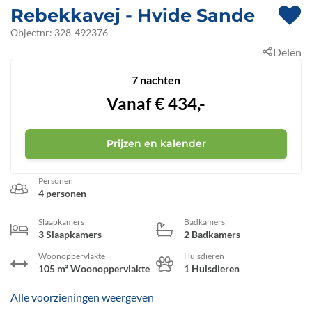
Rebekkavej
 - Hvide Sande
 - 6960
Objectnr:
328-492376
Delen
 - Bjerregård
7 nachten
Vanaf
€
434,-
Prijzen en kalender
Personen
4 personen
Slaapkamers
Badkamers
3 Slaapkamers
2 Badkamers
Woonoppervlakte
Huisdieren
105 m² Woonoppervlakte
1 Huisdieren
Alle voorzieningen weergeven