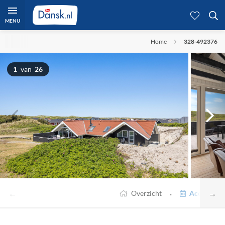
MENU
Home
328-492376
1
van
26
←
→
·
Overzicht
Accommodat