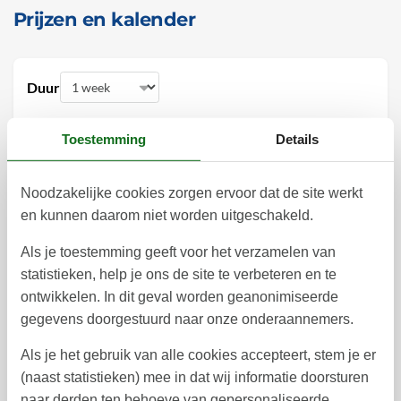
Prijzen en kalender
Duur
Toestemming
Details
Noodzakelijke cookies zorgen ervoor dat de site werkt
november 2026
en kunnen daarom niet worden uitgeschakeld.
ma
di
wo
do
vr
za
zo
Als je toestemming geeft voor het verzamelen van
1
44
statistieken, help je ons de site te verbeteren en te
2
3
4
5
6
7
8
ontwikkelen. In dit geval worden geanonimiseerde
45
gegevens doorgestuurd naar onze onderaannemers.
9
10
11
12
13
14
15
46
Als je het gebruik van alle cookies accepteert, stem je er
16
17
18
19
21
22
20
47
(naast statistieken) mee in dat wij informatie doorsturen
naar derden ten behoeve van gepersonaliseerde