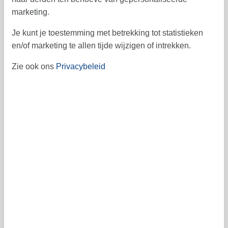
23
24
25
26
27
28
29
48
marketing.
30
49
Je kunt je toestemming met betrekking tot statistieken
december 2026
en/of marketing te allen tijde wijzigen of intrekken.
ma
di
wo
do
vr
za
zo
Zie ook ons
Privacybeleid
1
2
3
5
6
4
49
7
8
9
10
11
12
13
50
14
15
16
17
18
19
20
51
21
22
23
24
25
26
27
52
28
29
30
31
53
1
Vrij
Bezet
Aankomst mogelijk