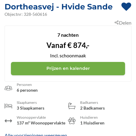
Dortheasvej
 - Hvide Sande
 - 6960
Objectnr:
328-560616
Delen
 - Bjerregård
7 nachten
Vanaf
€
874,-
Incl. schoonmaak
Prijzen en kalender
Personen
6 personen
Slaapkamers
Badkamers
3 Slaapkamers
2 Badkamers
Woonoppervlakte
Huisdieren
137 m² Woonoppervlakte
1 Huisdieren
Alle voorzieningen weergeven