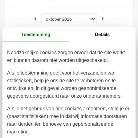
oktober 2026
Toestemming
Details
ma
di
wo
do
vr
za
zo
Noodzakelijke cookies zorgen ervoor dat de site werkt
1
2
3
4
40
en kunnen daarom niet worden uitgeschakeld.
5
6
7
8
9
10
11
41
Als je toestemming geeft voor het verzamelen van
12
13
14
15
16
17
18
42
statistieken, help je ons de site te verbeteren en te
ontwikkelen. In dit geval worden geanonimiseerde
19
20
21
22
24
25
23
43
gegevens doorgestuurd naar onze onderaannemers.
26
27
28
29
31
30
44
Als je het gebruik van alle cookies accepteert, stem je er
(naast statistieken) mee in dat wij informatie doorsturen
45
naar derden ten behoeve van gepersonaliseerde
november 2026
marketing.
ma
di
wo
do
vr
za
zo