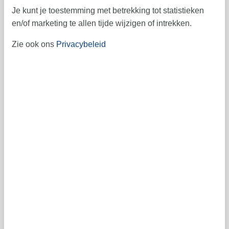
Je kunt je toestemming met betrekking tot statistieken
1
44
en/of marketing te allen tijde wijzigen of intrekken.
2
3
4
5
7
8
6
45
Zie ook ons
Privacybeleid
9
10
11
12
13
14
15
46
16
17
18
19
21
22
20
47
23
24
25
26
28
29
27
48
30
49
Vrij
Bezet
Aankomst mogelijk
Prijs
Periode