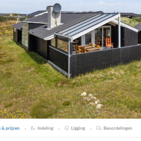
·
·
·
& prijzen
Indeling
Ligging
Beoordelingen