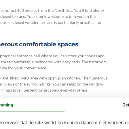
ons just 450 metres from the North Sea. You'll find plenty
closed terrace. Your dog is welcome to join you on the
ous, enclosed wooden terrace is particularly practical for
umerous comfortable spaces
 practical entrance hall where you can store your shoes and
ng three comfortable bedrooms with cosy beds. The bathroom
hine for your convenience.
 light-filled living area with open-plan kitchen. The numerous
ful views of the surroundings. You can relax on the window
urning stove - perfect for escaping everyday stress.
 pump to maintain your preferred temperature. The practical
emming
Det
er for family breakfasts or evening games. The modern, open-
n ervoor dat de site werkt en kunnen daarom niet worden u
grounds