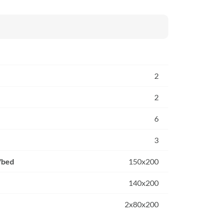
2
2
6
3
/bed
150x200
140x200
2x80x200