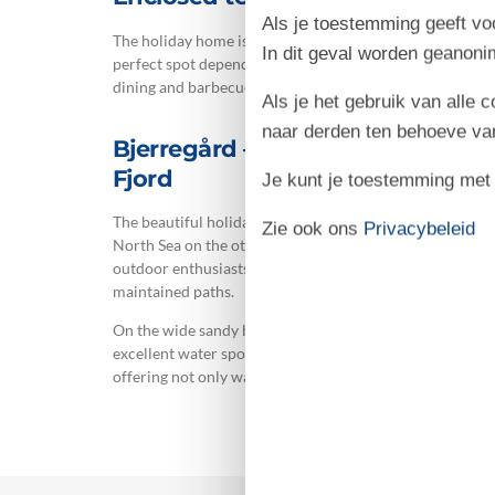
Als je toestemming geeft voo
The holiday home is surrounded on several sides by an e
In dit geval worden geanon
perfect spot depending on the weather, with comfortable
dining and barbecues, where you can sit out until late e
Als je het gebruik van alle 
naar derden ten behoeve va
Bjerregård – Natural idyll betw
Fjord
Je kunt je toestemming met be
The beautiful holiday region of Bjerregård is situated a
Zie ook ons
Privacybeleid
North Sea on the other side. Surrounded by beautiful heat
outdoor enthusiasts. Whether on foot or by bicycle, you 
maintained paths.
On the wide sandy beach, you can enjoy swimming, collec
excellent water sports opportunities, particularly in ne
offering not only water sports but also local restaurants