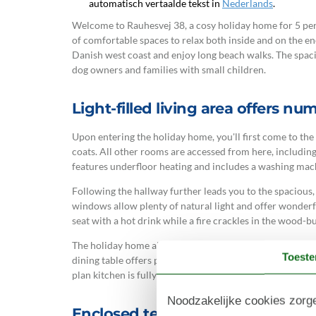
automatisch vertaalde tekst in
Nederlands
.
Welcome to Rauhesvej 38, a cosy holiday home for 5 pers
of comfortable spaces to relax both inside and on the en
Danish west coast and enjoy long beach walks. The spaci
dog owners and families with small children.
Light-filled living area offers n
Upon entering the holiday home, you'll first come to the
coats. All other rooms are accessed from here, includi
features underfloor heating and includes a washing mac
Following the hallway further leads you to the spacious,
windows allow plenty of natural light and offer wonder
seat with a hot drink while a fire crackles in the wood-b
The holiday home also features an energy-efficient heat
Toest
dining table offers plenty of space for everyone, wheth
plan kitchen is fully equipped, including a dishwasher.
Noodzakelijke cookies zorge
Enclosed terrace set in natural 