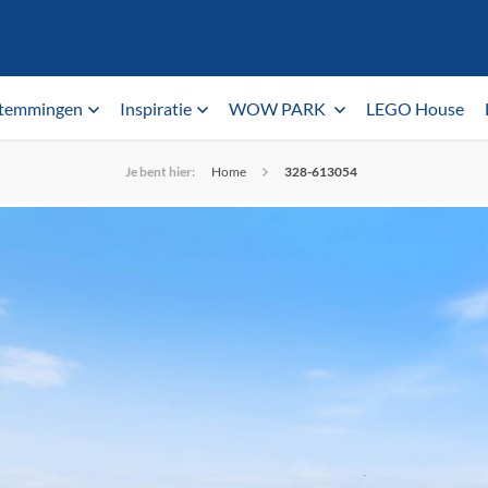
temmingen
Inspiratie
WOW PARK
LEGO House
Je bent hier:
Home
328-613054