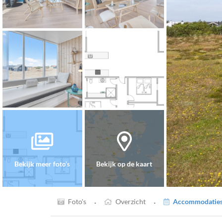
Bekijk meer foto's
Bekijk op de kaart
·
·
Foto's
Overzicht
Accommodaties 