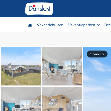
Vakantiehuizen
Vakantieparken
Bes
1
van
32