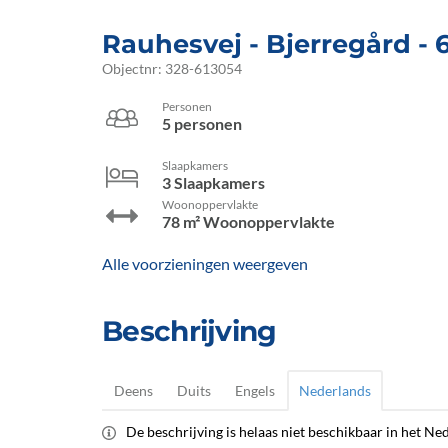
Rauhesvej
 - Bjerregård
 -
Objectnr:
328-613054
Personen
5 personen
Slaapkamers
3 Slaapkamers
Woonoppervlakte
78 m² Woonoppervlakte
Alle voorzieningen weergeven
Beschrijving
Deens
Duits
Engels
Nederlands
De beschrijving is helaas niet beschikbaar in het Ned