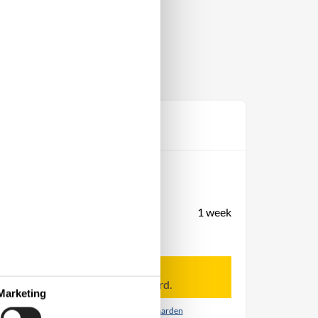
Prijs
Periode
Aankomst
Vertrek
Duur
1 week
Personen
Tot 5 personen
Let op
Aankomst is niet geselecteerd.
Marketing
Contract- en huurvoorwaarden