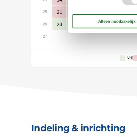
21
22
23
24
26
25
25
28
29
30
26
27
Vrij
Indeling & inrichting