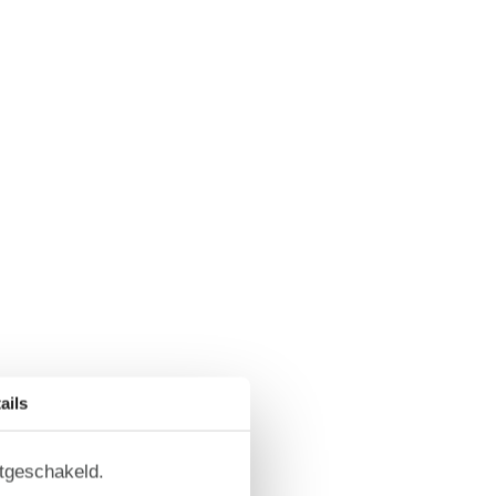
ails
itgeschakeld.