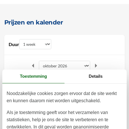
Prijzen en kalender
Duur
Toestemming
Details
oktober 2026
ma
di
wo
do
vr
za
zo
Noodzakelijke cookies zorgen ervoor dat de site werkt
1
2
4
3
40
en kunnen daarom niet worden uitgeschakeld.
5
6
7
8
9
10
11
41
Als je toestemming geeft voor het verzamelen van
statistieken, help je ons de site te verbeteren en te
12
13
14
15
16
17
18
42
ontwikkelen. In dit geval worden geanonimiseerde