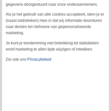
19
20
21
22
23
25
24
gegevens doorgestuurd naar onze onderaannemers.
43
26
27
28
29
30
31
Als je het gebruik van alle cookies accepteert, stem je er
44
(naast statistieken) mee in dat wij informatie doorsturen
45
naar derden ten behoeve van gepersonaliseerde
november 2026
marketing.
ma
di
wo
do
vr
za
zo
Je kunt je toestemming met betrekking tot statistieken
1
en/of marketing te allen tijde wijzigen of intrekken.
44
2
3
4
5
6
8
7
45
Zie ook ons
Privacybeleid
9
10
11
12
13
15
14
46
16
17
18
19
20
21
22
47
23
24
25
26
27
28
29
48
30
49