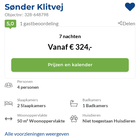
Sønder Klitvej
 - Hvide Sande
Objectnr:
328-648798
1
gastbeoordeling
Delen
5,0
 - 6960
 - Bjerregård
7 nachten
Vanaf
€
324,-
Prijzen en kalender
Personen
4 personen
Slaapkamers
Badkamers
2 Slaapkamers
1 Badkamers
Woonoppervlakte
Huisdieren
50 m² Woonoppervlakte
Niet toegestaan Huisdieren
Alle voorzieningen weergeven