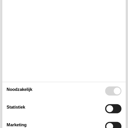
Indeling & inrichting
Woonkamer
Slaapkamer
Keuken
Badkamer
Noodzakelijk
Objectinfo - Anders
Statistiek
Objectinfo - uit
Marketing