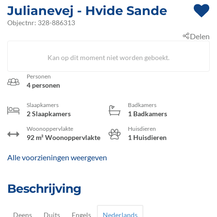
Julianevej
 - Hvide Sande
 - 6960
Objectnr:
328-886313
Delen
 - Bjerregård
Kan op dit moment niet worden geboekt.
Personen
4 personen
Slaapkamers
Badkamers
2 Slaapkamers
1 Badkamers
Woonoppervlakte
Huisdieren
92 m² Woonoppervlakte
1 Huisdieren
Alle voorzieningen weergeven
Beschrijving
Deens
Duits
Engels
Nederlands