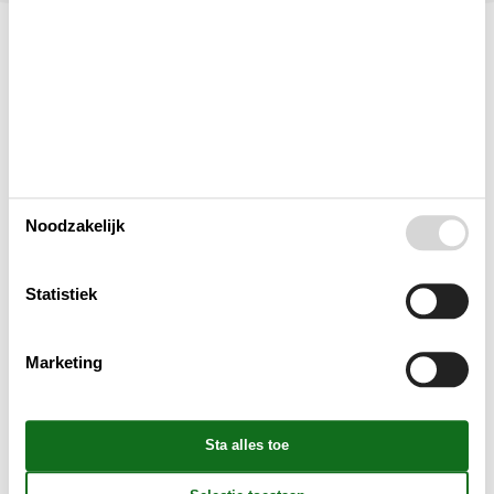
Indeling & inrichting
Woonkamer
Slaapkamer
Noodzakelijk
Keuken
Statistiek
Badkamer
Marketing
Objectinfo - Anders
Objectinfo - uit