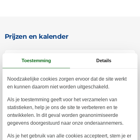
Prijzen en kalender
Duur
Toestemming
Details
Noodzakelijke cookies zorgen ervoor dat de site werkt
en kunnen daarom niet worden uitgeschakeld.
augustus 2026
Als je toestemming geeft voor het verzamelen van
statistieken, help je ons de site te verbeteren en te
ma
di
wo
do
vr
za
zo
ontwikkelen. In dit geval worden geanonimiseerde
1
2
31
gegevens doorgestuurd naar onze onderaannemers.
3
4
5
6
7
8
9
32
Als je het gebruik van alle cookies accepteert, stem je er