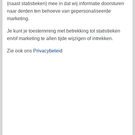
(naast statistieken) mee in dat wij informatie doorsturen
10
11
12
13
14
15
16
33
naar derden ten behoeve van gepersonaliseerde
17
18
19
20
21
22
23
34
marketing.
24
25
26
27
28
29
30
35
Je kunt je toestemming met betrekking tot statistieken
en/of marketing te allen tijde wijzigen of intrekken.
31
36
september 2026
Zie ook ons
Privacybeleid
ma
di
wo
do
vr
za
zo
1
2
3
4
5
6
36
7
8
9
10
11
12
13
37
14
15
16
17
18
19
20
38
21
22
23
24
25
26
27
39
28
29
30
40
41