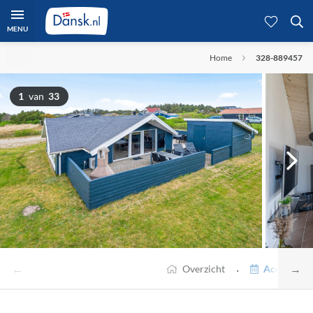
MENU
Home
328-889457
1
van
33
←
→
·
Overzicht
Accommodat