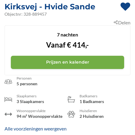
Kirksvej
 - Hvide Sande
 - Bjerregård
 - 6960
Objectnr:
328-889457
Delen
7 nachten
Vanaf
€
414,-
Prijzen en kalender
Personen
5 personen
Slaapkamers
Badkamers
3 Slaapkamers
1 Badkamers
Woonoppervlakte
Huisdieren
94 m² Woonoppervlakte
2 Huisdieren
Alle voorzieningen weergeven