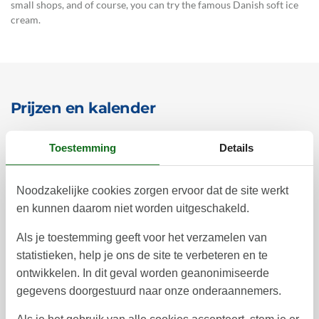
small shops, and of course, you can try the famous Danish soft ice
cream.
Prijzen en kalender
Toestemming
Details
Duur
Noodzakelijke cookies zorgen ervoor dat de site werkt
en kunnen daarom niet worden uitgeschakeld.
Als je toestemming geeft voor het verzamelen van
december 2026
statistieken, help je ons de site te verbeteren en te
ma
di
wo
do
vr
za
zo
ontwikkelen. In dit geval worden geanonimiseerde
gegevens doorgestuurd naar onze onderaannemers.
1
2
3
4
5
6
49