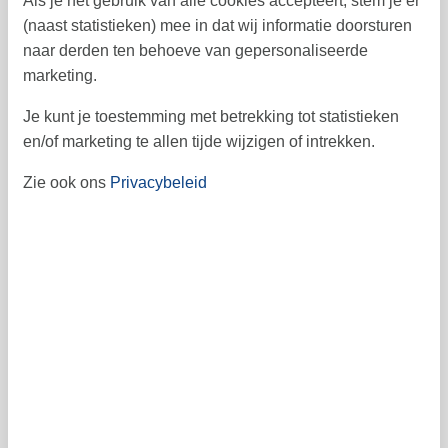
Als je het gebruik van alle cookies accepteert, stem je er
7
8
9
10
12
13
11
50
(naast statistieken) mee in dat wij informatie doorsturen
14
15
16
17
naar derden ten behoeve van gepersonaliseerde
18
19
20
51
marketing.
21
22
23
24
25
26
27
52
Je kunt je toestemming met betrekking tot statistieken
28
29
30
31
53
en/of marketing te allen tijde wijzigen of intrekken.
1
Zie ook ons
Privacybeleid
januari 2027
ma
di
wo
do
vr
za
zo
1
2
3
53
4
5
6
7
8
9
10
1
11
12
13
14
15
16
17
2
18
19
20
21
22
23
24
3
25
26
27
28
29
30
31
4