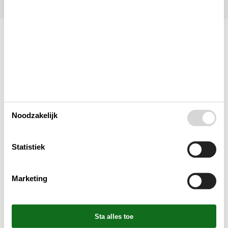
Indeling & inrichting
Woonkamer
Noodzakelijk
Slaapkamer
Statistiek
Keuken
Marketing
Badkamer
Objectinfo - Anders