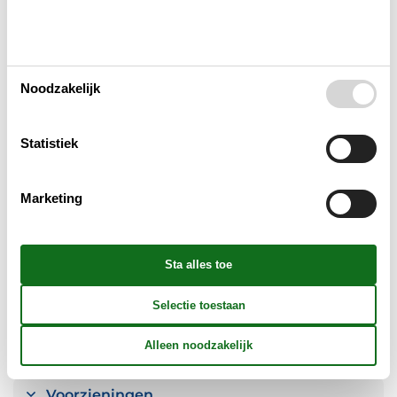
Slaapkamer
Keuken
Noodzakelijk
Badkamer
Statistiek
Objectinfo - Anders
Marketing
Objectinfo - uit
Concepten
Mini vakantie
Voorzieningen