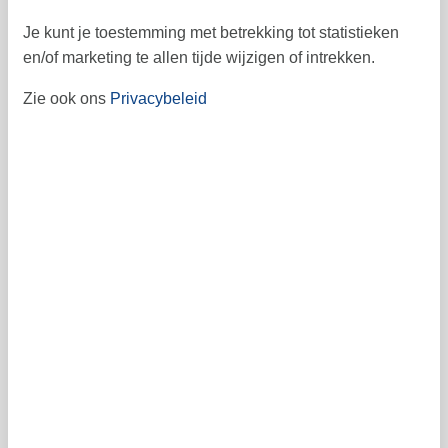
ma
di
wo
do
vr
za
zo
Je kunt je toestemming met betrekking tot statistieken
en/of marketing te allen tijde wijzigen of intrekken.
1
44
Zie ook ons
Privacybeleid
2
3
4
5
6
8
7
45
9
10
11
12
13
15
14
46
16
17
18
19
20
22
21
47
23
24
25
26
27
29
28
48
30
49
Vrij
Bezet
Aankomst mogelijk
Prijs