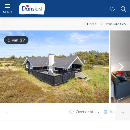
MENU
Home
328-945126
1
van
29
←
→
·
Overzicht
Accommodat