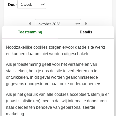
Duur
Toestemming
Details
oktober 2026
ma
di
wo
do
vr
za
zo
Noodzakelijke cookies zorgen ervoor dat de site werkt
1
2
3
4
en kunnen daarom niet worden uitgeschakeld.
40
5
6
7
8
9
10
11
Als je toestemming geeft voor het verzamelen van
41
statistieken, help je ons de site te verbeteren en te
12
13
14
15
16
17
18
42
ontwikkelen. In dit geval worden geanonimiseerde
gegevens doorgestuurd naar onze onderaannemers.
19
20
21
22
23
25
24
43
Als je het gebruik van alle cookies accepteert, stem je er
26
27
28
29
30
31
44
(naast statistieken) mee in dat wij informatie doorsturen
45
naar derden ten behoeve van gepersonaliseerde
november 2026
marketing.