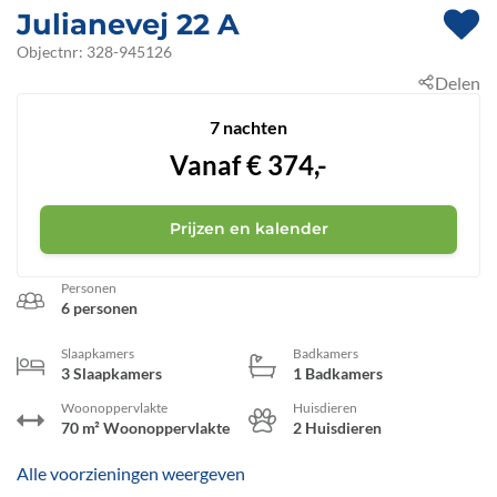
Julianevej 22 A
 - Hvide Sande
Objectnr:
328-945126
Delen
 - 6960
 - Bjerregård
7 nachten
Vanaf
€
374,-
Prijzen en kalender
Personen
6 personen
Slaapkamers
Badkamers
3 Slaapkamers
1 Badkamers
Woonoppervlakte
Huisdieren
70 m² Woonoppervlakte
2 Huisdieren
Alle voorzieningen weergeven