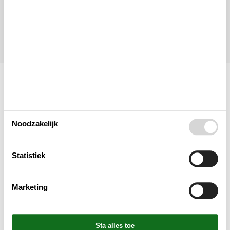
Let op
Aankomst is niet geselecteerd.
Contract- en huurvoorwaarden
Indeling & inrichting
Noodzakelijk
Woonkamer
Statistiek
Slaapkamer
Marketing
Keuken
Badkamer