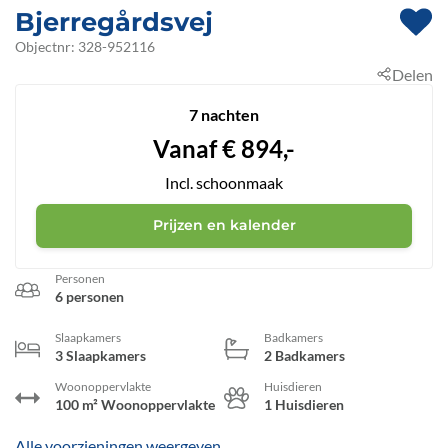
Bjerregårdsvej
 - Hvide Sande
Objectnr:
328-952116
Delen
 - 6960
 - Bjerregård
7 nachten
Vanaf
€
894,-
Incl. schoonmaak
Prijzen en kalender
Personen
6 personen
Slaapkamers
Badkamers
3 Slaapkamers
2 Badkamers
Woonoppervlakte
Huisdieren
100 m² Woonoppervlakte
1 Huisdieren
Alle voorzieningen weergeven