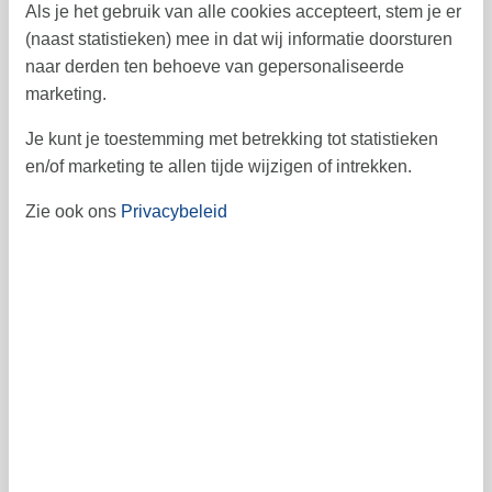
Als je het gebruik van alle cookies accepteert, stem je er
ma
di
wo
do
vr
za
zo
(naast statistieken) mee in dat wij informatie doorsturen
1
2
31
naar derden ten behoeve van gepersonaliseerde
marketing.
3
4
5
6
7
8
9
32
Je kunt je toestemming met betrekking tot statistieken
10
11
12
13
14
16
15
33
en/of marketing te allen tijde wijzigen of intrekken.
17
18
19
20
21
22
23
34
Zie ook ons
Privacybeleid
24
25
26
27
28
29
30
35
31
36
september 2026
ma
di
wo
do
vr
za
zo
1
2
3
4
5
6
36
7
8
9
10
11
12
13
37
14
15
16
17
18
19
20
38