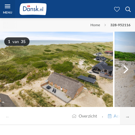
MENU
Home
328-952116
1
van
35
←
→
·
Overzicht
Accommodat