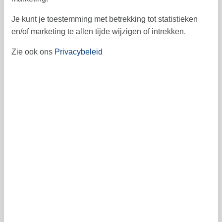
juni 2027
Je kunt je toestemming met betrekking tot statistieken
ma
di
wo
do
vr
za
zo
en/of marketing te allen tijde wijzigen of intrekken.
1
2
3
4
5
6
22
Zie ook ons
Privacybeleid
7
8
9
10
11
12
13
23
14
15
16
17
18
19
20
24
21
22
23
24
25
26
27
25
28
29
30
26
27
Vrij
Bezet
Aankomst mogelijk
Prijs