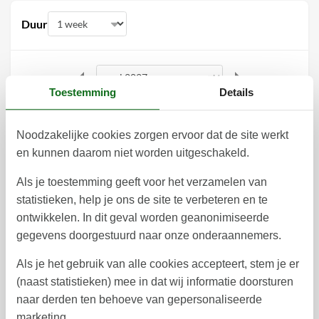
Duur
Toestemming
Details
mei 2027
ma
di
wo
do
vr
za
zo
Noodzakelijke cookies zorgen ervoor dat de site werkt
en kunnen daarom niet worden uitgeschakeld.
1
2
17
Als je toestemming geeft voor het verzamelen van
3
4
5
6
7
8
9
18
statistieken, help je ons de site te verbeteren en te
10
11
12
13
14
15
16
ontwikkelen. In dit geval worden geanonimiseerde
19
gegevens doorgestuurd naar onze onderaannemers.
17
18
19
20
21
22
23
20
Als je het gebruik van alle cookies accepteert, stem je er
24
25
26
27
28
29
30
21
(naast statistieken) mee in dat wij informatie doorsturen
naar derden ten behoeve van gepersonaliseerde
31
22
marketing.