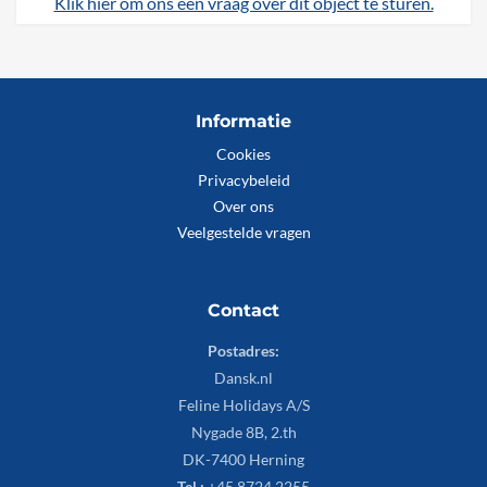
Klik hier om ons een vraag over dit object te sturen.
Informatie
Cookies
Privacybeleid
Over ons
Veelgestelde vragen
Contact
Postadres:
Dansk.nl
Feline Holidays A/S
Nygade 8B, 2.th
DK-7400 Herning
Tel.:
+45 8724 2255