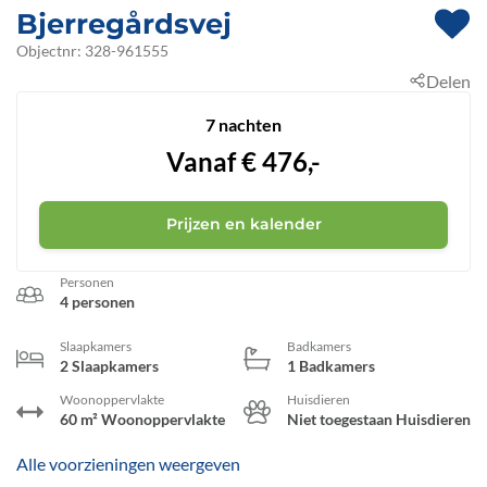
Bjerregårdsvej
 - Hvide Sande
Objectnr:
328-961555
Delen
 - 6960
 - Bjerregård
7 nachten
Vanaf
€
476,-
Prijzen en kalender
Personen
4 personen
Slaapkamers
Badkamers
2 Slaapkamers
1 Badkamers
Woonoppervlakte
Huisdieren
60 m² Woonoppervlakte
Niet toegestaan Huisdieren
Alle voorzieningen weergeven