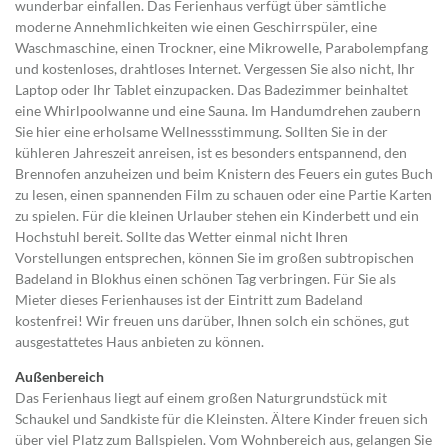
wunderbar einfallen. Das Ferienhaus verfügt über sämtliche
moderne Annehmlichkeiten wie einen Geschirrspüler, eine
Waschmaschine, einen Trockner, eine Mikrowelle, Parabolempfang
und kostenloses, drahtloses Internet. Vergessen Sie also nicht, Ihr
Laptop oder Ihr Tablet einzupacken. Das Badezimmer beinhaltet
eine Whirlpoolwanne und eine Sauna. Im Handumdrehen zaubern
Sie hier eine erholsame Wellnessstimmung. Sollten Sie in der
kühleren Jahreszeit anreisen, ist es besonders entspannend, den
Brennofen anzuheizen und beim Knistern des Feuers ein gutes Buch
zu lesen, einen spannenden Film zu schauen oder eine Partie Karten
zu spielen. Für die kleinen Urlauber stehen ein Kinderbett und ein
Hochstuhl bereit. Sollte das Wetter einmal nicht Ihren
Vorstellungen entsprechen, können Sie im großen subtropischen
Badeland in Blokhus einen schönen Tag verbringen. Für Sie als
Mieter dieses Ferienhauses ist der Eintritt zum Badeland
kostenfrei! Wir freuen uns darüber, Ihnen solch ein schönes, gut
ausgestattetes Haus anbieten zu können.
Außenbereich
Das Ferienhaus liegt auf einem großen Naturgrundstück mit
Schaukel und Sandkiste für die Kleinsten. Ältere Kinder freuen sich
über viel Platz zum Ballspielen. Vom Wohnbereich aus, gelangen Sie