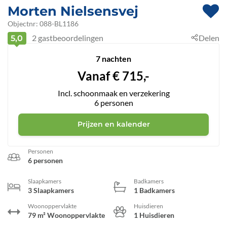
Morten Nielsensvej
 - Blokhus
Objectnr:
088-BL1186
2
gastbeoordelingen
Delen
5,0
 - 9492
7 nachten
Vanaf
€
715,-
Incl. schoonmaak en verzekering
6
personen
Prijzen en kalender
Personen
6 personen
Slaapkamers
Badkamers
3 Slaapkamers
1 Badkamers
Woonoppervlakte
Huisdieren
79 m² Woonoppervlakte
1 Huisdieren