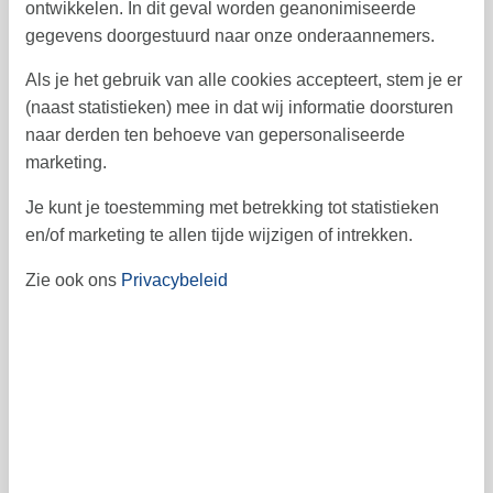
ontwikkelen. In dit geval worden geanonimiseerde
gegevens doorgestuurd naar onze onderaannemers.
17
18
19
20
21
22
23
34
24
25
26
27
28
29
Als je het gebruik van alle cookies accepteert, stem je er
30
35
(naast statistieken) mee in dat wij informatie doorsturen
31
36
naar derden ten behoeve van gepersonaliseerde
september 2026
marketing.
ma
di
wo
do
vr
za
zo
Je kunt je toestemming met betrekking tot statistieken
4
5
6
en/of marketing te allen tijde wijzigen of intrekken.
1
2
3
36
7
8
9
10
11
12
13
Zie ook ons
Privacybeleid
37
14
15
16
17
18
19
20
38
21
22
23
24
25
26
27
39
28
29
30
40
41