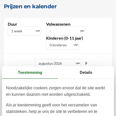
Prijzen en kalender
Duur
Volwassenen
Kinderen (0-11 jaar)
Toestemming
Details
augustus 2026
ma
di
wo
do
vr
za
zo
Noodzakelijke cookies zorgen ervoor dat de site werkt
1
2
31
en kunnen daarom niet worden uitgeschakeld.
3
4
5
6
7
8
9
32
Als je toestemming geeft voor het verzamelen van
statistieken, help je ons de site te verbeteren en te
10
11
12
13
14
15
16
33