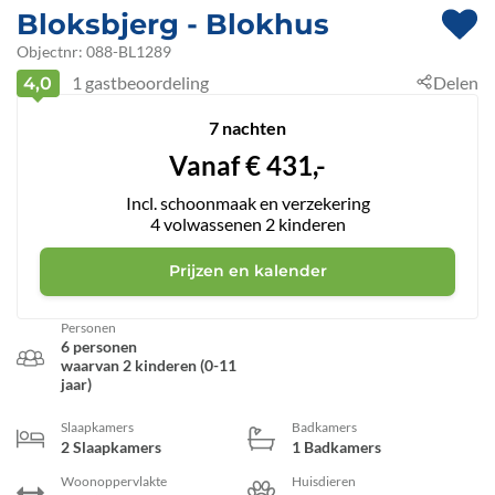
Bloksbjerg
 - Blokhus
 - 9492
Objectnr:
088-BL1289
1
gastbeoordeling
Delen
4,0
7 nachten
Vanaf
€
431,-
Incl. schoonmaak en verzekering
4
volwassenen
2
kinderen
Prijzen en kalender
Personen
6 personen
waarvan 2 kinderen (0-11
jaar)
Slaapkamers
Badkamers
2 Slaapkamers
1 Badkamers
Woonoppervlakte
Huisdieren