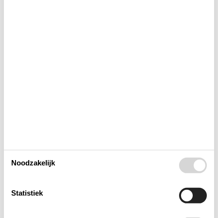
Indeling & inrichting
Huis Info
Afstanden
Energie / Verwarming
Huishoudelijke apparaten
Noodzakelijk
Multimediaal
Statistiek
Buiten