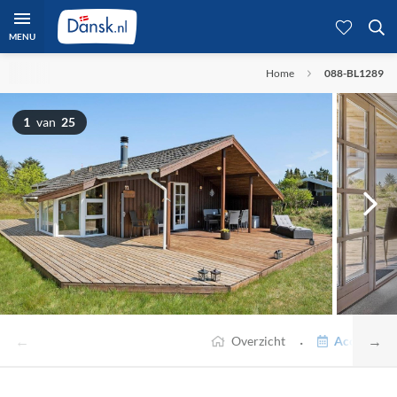
MENU
Home
088-BL1289
1
van
25
←
→
·
Overzicht
Accommodat