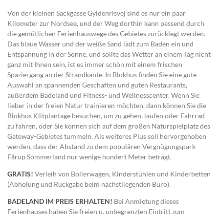
Von der kleinen Sackgasse Gyldenrisvej sind es nur ein paar
Kilometer zur Nordsee, und der Weg dorthin kann passend durch
die gemütlichen Ferienhauswege des Gebietes zurücklegt werden.
Das blaue Wasser und der weiße Sand lädt zum Baden ein und
Entspannung in der Sonne, und sollte das Wetter an einem Tag nicht
ganz mit Ihnen sein, ist es immer schön mit einem frischen
Spaziergang an der Strandkante. In Blokhus finden Sie eine gute
Auswahl an spannenden Geschäften und guten Restaurants,
außerdem Badeland und Fitness- und Wellnesscenter. Wenn Sie
lieber in der freien Natur trainieren möchten, dann können Sie die
Blokhus Klitplantage besuchen, um zu gehen, laufen oder Fahrrad
zu fahren, oder Sie können sich auf dem großen Naturspielplatz des
Gateway-Gebietes tummeln. Als weiteres Plus soll hervorgehoben
werden, dass der Abstand zu dem populären Vergnügungspark
Fårup Sommerland nur wenige hundert Meter beträgt.
GRATIS!
Verleih von Bollerwagen, Kinderstühlen und Kinderbetten
(Abholung und Rückgabe beim nächstliegenden Büro).
BADELAND IM PREIS ERHALTEN!
Bei Anmietung dieses
Ferienhauses haben Sie freien u. unbegrenzten Eintritt zum