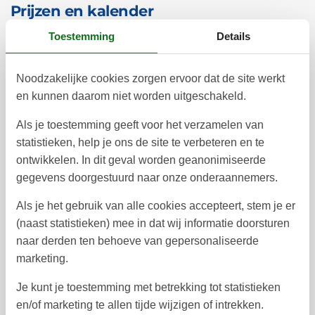
Prijzen en kalender
Toestemming
Details
Duur
Personen
Noodzakelijke cookies zorgen ervoor dat de site werkt
en kunnen daarom niet worden uitgeschakeld.
Als je toestemming geeft voor het verzamelen van
statistieken, help je ons de site te verbeteren en te
oktober 2026
ontwikkelen. In dit geval worden geanonimiseerde
ma
di
wo
do
vr
za
zo
gegevens doorgestuurd naar onze onderaannemers.
1
2
3
4
40
Als je het gebruik van alle cookies accepteert, stem je er
(naast statistieken) mee in dat wij informatie doorsturen
5
6
7
8
9
10
11
41
naar derden ten behoeve van gepersonaliseerde
12
13
14
15
16
17
18
42
marketing.
19
20
21
22
23
24
25
43
Je kunt je toestemming met betrekking tot statistieken
en/of marketing te allen tijde wijzigen of intrekken.
26
27
28
29
30
31
44