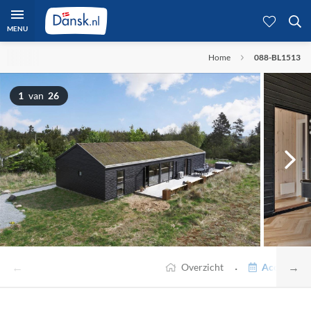
MENU
Home
088-BL1513
1
van
26
←
→
·
Overzicht
Accommodat