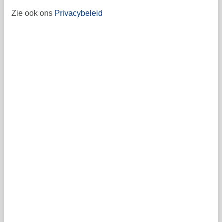
Zie ook ons
Privacybeleid
45
november 2026
ma
di
wo
do
vr
za
zo
1
44
5
6
7
8
2
3
4
45
9
10
11
12
13
14
15
46
16
17
18
19
20
21
22
47
23
24
25
26
27
28
29
48
30
49
Vrij
Bezet
Aankomst mogelijk