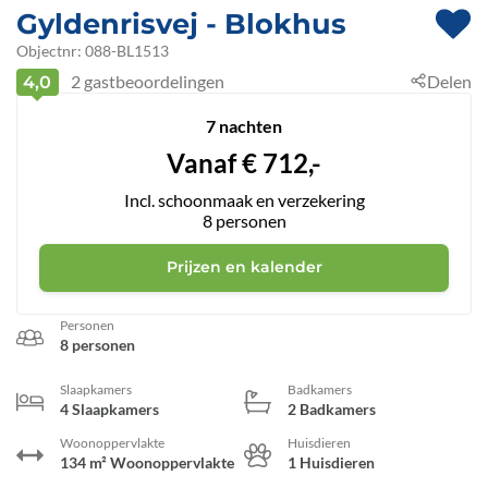
Gyldenrisvej
 - Blokhus
 - 9492
Objectnr:
088-BL1513
2
gastbeoordelingen
Delen
4,0
7 nachten
Vanaf
€
712,-
Incl. schoonmaak en verzekering
8
personen
Prijzen en kalender
Personen
8 personen
Slaapkamers
Badkamers
4 Slaapkamers
2 Badkamers
Woonoppervlakte
Huisdieren
134 m² Woonoppervlakte
1 Huisdieren