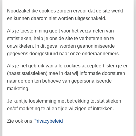
Noodzakelijke cookies zorgen ervoor dat de site werkt
augustus 2026
en kunnen daarom niet worden uitgeschakeld.
ma
di
wo
do
vr
za
zo
Als je toestemming geeft voor het verzamelen van
1
2
31
statistieken, help je ons de site te verbeteren en te
ontwikkelen. In dit geval worden geanonimiseerde
3
4
5
6
7
8
9
32
gegevens doorgestuurd naar onze onderaannemers.
10
11
12
13
14
15
16
33
Als je het gebruik van alle cookies accepteert, stem je er
17
18
19
20
21
22
23
34
(naast statistieken) mee in dat wij informatie doorsturen
naar derden ten behoeve van gepersonaliseerde
24
25
26
27
28
29
30
35
marketing.
31
36
Je kunt je toestemming met betrekking tot statistieken
september 2026
en/of marketing te allen tijde wijzigen of intrekken.
ma
di
wo
do
vr
za
zo
Zie ook ons
Privacybeleid
1
2
3
4
5
6
36