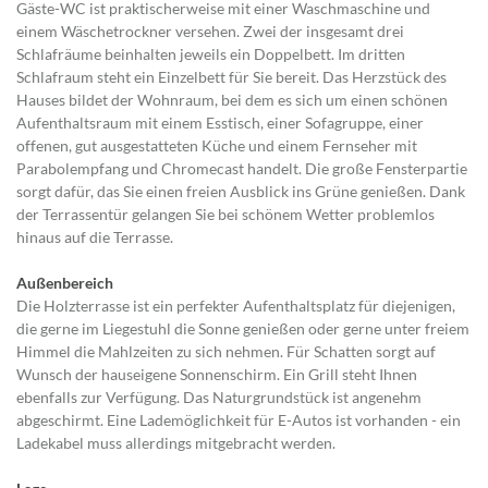
Gäste-WC ist praktischerweise mit einer Waschmaschine und
einem Wäschetrockner versehen. Zwei der insgesamt drei
Schlafräume beinhalten jeweils ein Doppelbett. Im dritten
Schlafraum steht ein Einzelbett für Sie bereit. Das Herzstück des
Hauses bildet der Wohnraum, bei dem es sich um einen schönen
Aufenthaltsraum mit einem Esstisch, einer Sofagruppe, einer
offenen, gut ausgestatteten Küche und einem Fernseher mit
Parabolempfang und Chromecast handelt. Die große Fensterpartie
sorgt dafür, das Sie einen freien Ausblick ins Grüne genießen. Dank
der Terrassentür gelangen Sie bei schönem Wetter problemlos
hinaus auf die Terrasse.
Außenbereich
Die Holzterrasse ist ein perfekter Aufenthaltsplatz für diejenigen,
die gerne im Liegestuhl die Sonne genießen oder gerne unter freiem
Himmel die Mahlzeiten zu sich nehmen. Für Schatten sorgt auf
Wunsch der hauseigene Sonnenschirm. Ein Grill steht Ihnen
ebenfalls zur Verfügung. Das Naturgrundstück ist angenehm
abgeschirmt. Eine Lademöglichkeit für E-Autos ist vorhanden - ein
Ladekabel muss allerdings mitgebracht werden.