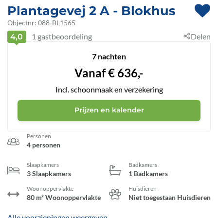
Plantagevej 2 A
 - Blokhus
 - 9492
Objectnr:
088-BL1565
1
gastbeoordeling
Delen
4,0
7 nachten
Vanaf
€
636,-
Incl. schoonmaak en verzekering
Prijzen en kalender
Personen
4 personen
Slaapkamers
Badkamers
3 Slaapkamers
1 Badkamers
Woonoppervlakte
Huisdieren
80 m² Woonoppervlakte
Niet toegestaan Huisdieren
Alle voorzieningen weergeven