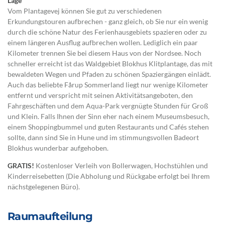
Lage
Vom Plantagevej können Sie gut zu verschiedenen
Erkundungstouren aufbrechen - ganz gleich, ob Sie nur ein wenig
durch die schöne Natur des Ferienhausgebiets spazieren oder zu
einem längeren Ausflug aufbrechen wollen. Lediglich ein paar
Kilometer trennen Sie bei diesem Haus von der Nordsee. Noch
schneller erreicht ist das Waldgebiet Blokhus Klitplantage, das mit
bewaldeten Wegen und Pfaden zu schönen Spaziergängen einlädt.
Auch das beliebte Fårup Sommerland liegt nur wenige Kilometer
entfernt und verspricht mit seinen Aktivitätsangeboten, den
Fahrgeschäften und dem Aqua-Park vergnügte Stunden für Groß
und Klein. Falls Ihnen der Sinn eher nach einem Museumsbesuch,
einem Shoppingbummel und guten Restaurants und Cafés stehen
sollte, dann sind Sie in Hune und im stimmungsvollen Badeort
Blokhus wunderbar aufgehoben.
GRATIS!
Kostenloser Verleih von Bollerwagen, Hochstühlen und
Kinderreisebetten (Die Abholung und Rückgabe erfolgt bei Ihrem
nächstgelegenen Büro).
Raumaufteilung