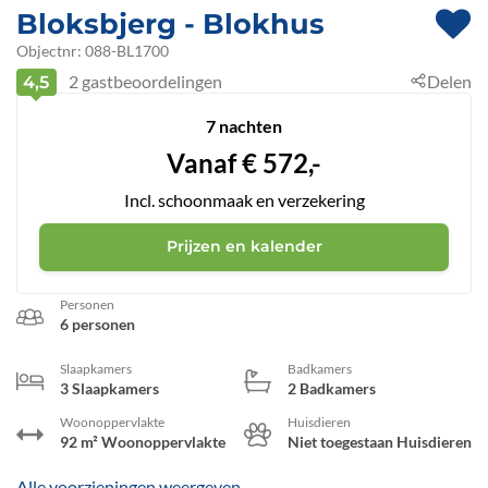
Bloksbjerg
 - Blokhus
 - 9492
Objectnr:
088-BL1700
2
gastbeoordelingen
Delen
4,5
7 nachten
Vanaf
€
572,-
Incl. schoonmaak en verzekering
Prijzen en kalender
Personen
6 personen
Slaapkamers
Badkamers
3 Slaapkamers
2 Badkamers
Woonoppervlakte
Huisdieren
92 m² Woonoppervlakte
Niet toegestaan Huisdieren
Alle voorzieningen weergeven