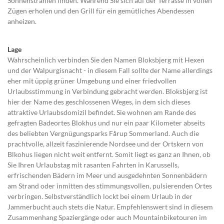
Sonnenstrahlen finden. Während Sie sich auf der Terrasse in vollen
Zügen erholen und den Grill für ein gemütliches Abendessen
anheizen.
Lage
Wahrscheinlich verbinden Sie den Namen Bloksbjerg mit Hexen
und der Walpurgisnacht - in diesem Fall sollte der Name allerdings
eher mit üppig grüner Umgebung und einer friedvollen
Urlaubsstimmung in Verbindung gebracht werden. Bloksbjerg ist
hier der Name des geschlossenen Weges, in dem sich dieses
attraktive Urlaubsdomizil befindet. Sie wohnen am Rande des
gefragten Badeortes Blokhus und nur ein paar Kilometer abseits
des beliebten Vergnügungsparks Fårup Sommerland. Auch die
prachtvolle, allzeit faszinierende Nordsee und der Ortskern von
Blkohus liegen nicht weit entfernt. Somit liegt es ganz an Ihnen, ob
Sie Ihren Urlaubstag mit rasanten Fahrten in Karussells,
erfrischenden Bädern im Meer und ausgedehnten Sonnenbädern
am Strand oder inmitten des stimmungsvollen, pulsierenden Ortes
verbringen. Selbstverständlich lockt bei einem Urlaub in der
Jammerbucht auch stets die Natur. Empfehlenswert sind in diesem
Zusammenhang Spaziergänge oder auch Mountainbiketouren im