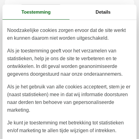
Duur
Toestemming
Details
Noodzakelijke cookies zorgen ervoor dat de site werkt
en kunnen daarom niet worden uitgeschakeld.
augustus 2026
Als je toestemming geeft voor het verzamelen van
ma
di
wo
do
vr
za
zo
statistieken, help je ons de site te verbeteren en te
ontwikkelen. In dit geval worden geanonimiseerde
1
2
31
gegevens doorgestuurd naar onze onderaannemers.
3
4
5
6
7
8
9
32
Als je het gebruik van alle cookies accepteert, stem je er
10
11
12
13
15
16
14
(naast statistieken) mee in dat wij informatie doorsturen
33
naar derden ten behoeve van gepersonaliseerde
17
18
19
20
21
22
23
34
marketing.
24
25
26
27
28
29
30
35
Je kunt je toestemming met betrekking tot statistieken
en/of marketing te allen tijde wijzigen of intrekken.
31
36