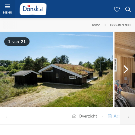
MENU
Home
088-BL1700
1
van
21
←
→
·
Overzicht
Accommodat