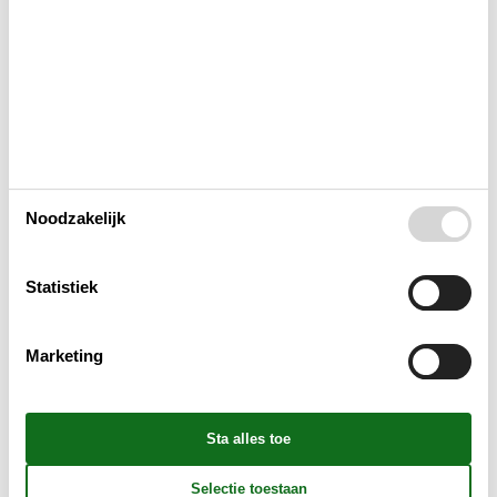
Afstanden
Energie / Verwarming
Huishoudelijke apparaten
Noodzakelijk
Multimediaal
Statistiek
Aanvullend
Marketing
Buiten
Verschillend