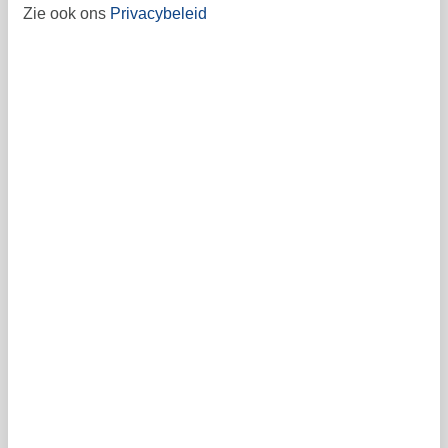
september 2026
Zie ook ons
Privacybeleid
ma
di
wo
do
vr
za
zo
1
2
3
4
5
6
36
7
8
9
10
11
12
13
37
14
15
16
17
18
19
20
38
21
22
23
24
25
26
27
39
28
29
30
40
41
Vrij
Bezet
Aankomst mogelijk
Prijs