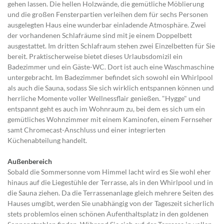
gehen lassen.
Die hellen Holzwände, die gemütliche Möblierung
und die großen Fensterpartien verleihen dem für sechs Personen
ausgelegten Haus eine wunderbar einladende Atmosphäre. Zwei
der vorhandenen Schlafräume sind mit je einem Doppelbett
ausgestattet. Im dritten Schlafraum stehen zwei Einzelbetten für Sie
bereit. Praktischerweise bietet dieses Urlaubsdomizil ein
Badezimmer und ein Gäste-WC. Dort ist auch eine Waschmaschine
untergebracht. Im Badezimmer befindet sich sowohl ein Whirlpool
als auch die Sauna, sodass Sie sich wirklich entspannen können und
herrliche Momente voller Wellnessflair genießen. "Hygge" und
entspannt geht es auch im Wohnraum zu, bei dem es sich um ein
gemütliches Wohnzimmer mit einem Kaminofen, einem Fernseher
samt Chromecast-Anschluss und einer integrierten
Küchenabteilung handelt.
Außenbereich
Sobald die Sommersonne vom Himmel lacht wird es Sie wohl eher
hinaus auf die Liegestühle der Terrasse, als in den Whirlpool und in
die Sauna ziehen.
Da die Terrassenanlage gleich mehrere Seiten des
Hauses umgibt, werden Sie unabhängig von der Tageszeit sicherlich
stets problemlos einen schönen Aufenthaltsplatz in den goldenen