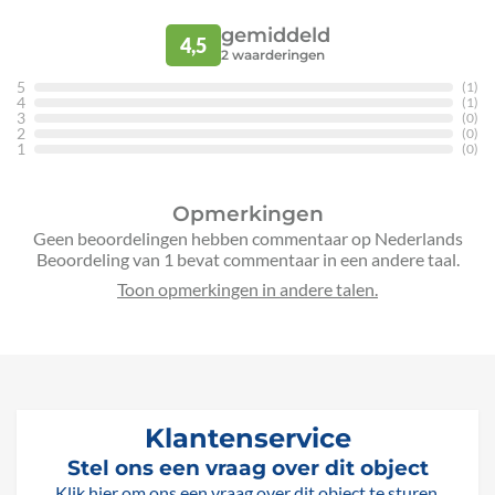
gemiddeld
4,5
2
waarderingen
5
(1)
4
(1)
3
(0)
2
(0)
1
(0)
Opmerkingen
Geen beoordelingen hebben commentaar op Nederlands
Beoordeling van 1 bevat commentaar in een andere taal.
Klantenservice
Stel ons een vraag over dit object
Klik hier om ons een vraag over dit object te sturen.