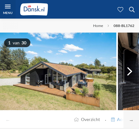
MENU
Home
088-BL1762
1
van
30
←
→
·
Overzicht
Accommodat