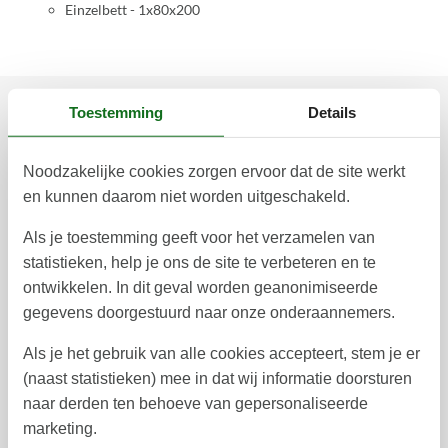
Einzelbett - 1x80x200
Toestemming
Details
Prijzen en kalender
Noodzakelijke cookies zorgen ervoor dat de site werkt
en kunnen daarom niet worden uitgeschakeld.
Duur
Als je toestemming geeft voor het verzamelen van
statistieken, help je ons de site te verbeteren en te
ontwikkelen. In dit geval worden geanonimiseerde
gegevens doorgestuurd naar onze onderaannemers.
augustus 2026
Als je het gebruik van alle cookies accepteert, stem je er
ma
di
wo
do
vr
za
zo
(naast statistieken) mee in dat wij informatie doorsturen
naar derden ten behoeve van gepersonaliseerde
1
2
31
marketing.
3
4
5
6
7
8
9