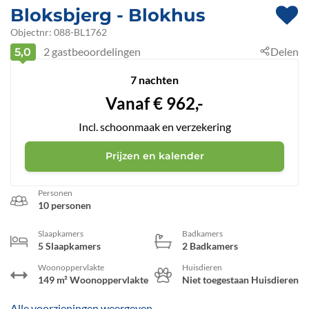
Bloksbjerg
 - Blokhus
 - 9492
Objectnr:
088-BL1762
2
gastbeoordelingen
Delen
5,0
7 nachten
Vanaf
€
962,-
Incl. schoonmaak en verzekering
Prijzen en kalender
Personen
10 personen
Slaapkamers
Badkamers
5 Slaapkamers
2 Badkamers
Woonoppervlakte
Huisdieren
149 m² Woonoppervlakte
Niet toegestaan Huisdieren
Alle voorzieningen weergeven