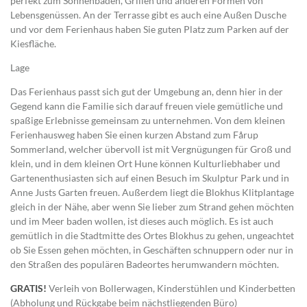
perfekt zum Sonnenbaden, Grillen und anderen Formen von
Lebensgenüssen. An der Terrasse gibt es auch eine Außen Dusche
und vor dem Ferienhaus haben Sie guten Platz zum Parken auf der
Kiesfläche.
Lage
Das Ferienhaus passt sich gut der Umgebung an, denn hier in der
Gegend kann die Familie sich darauf freuen viele gemütliche und
spaßige Erlebnisse gemeinsam zu unternehmen. Von dem kleinen
Ferienhausweg haben Sie einen kurzen Abstand zum Fårup
Sommerland, welcher übervoll ist mit Vergnügungen für Groß und
klein, und in dem kleinen Ort Hune können Kulturliebhaber und
Gartenenthusiasten sich auf einen Besuch im Skulptur Park und in
Anne Justs Garten freuen. Außerdem liegt die Blokhus Klitplantage
gleich in der Nähe, aber wenn Sie lieber zum Strand gehen möchten
und im Meer baden wollen, ist dieses auch möglich. Es ist auch
gemütlich in die Stadtmitte des Ortes Blokhus zu gehen, ungeachtet
ob Sie Essen gehen möchten, in Geschäften schnuppern oder nur in
den Straßen des populären Badeortes herumwandern möchten.
GRATIS!
Verleih von Bollerwagen, Kinderstühlen und Kinderbetten
(Abholung und Rückgabe beim nächstliegenden Büro)