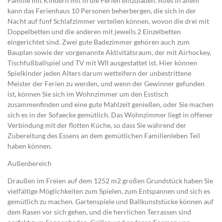
Familie mit Kindern mit in die Ferien einzuladen. Alles in allem
kann das Ferienhaus 10 Personen beherbergen, die sich in der
Nacht auf fünf Schlafzimmer verteilen können, wovon die drei mit
Doppelbetten und die anderen mit jeweils 2 Einzelbetten
eingerichtet sind. Zwei gute Badezimmer gehören auch zum
Bauplan sowie der vorgenannte Aktivitätsraum, der mit Airhockey,
Tischfußballspiel und TV mit WII ausgestattet ist. Hier können
Spielkinder jeden Alters darum wetteifern der unbestrittene
Meister der Ferien zu werden, und wenn der Gewinner gefunden
ist, können Sie sich im Wohnzimmer um den Esstisch
zusammenfinden und eine gute Mahlzeit genießen, oder Sie machen
sich es in der Sofaecke gemütlich. Das Wohnzimmer liegt in offener
Verbindung mit der flotten Küche, so dass Sie während der
Zubereitung des Essens an dem gemütlichen Familienleben Teil
haben können.
Außenbereich
Draußen im Freien auf dem 1252 m2 großen Grundstück haben Sie
vielfältige Möglichkeiten zum Spielen, zum Entspannen und sich es
gemütlich zu machen. Gartenspiele und Ballkunststücke können auf
dem Rasen vor sich gehen, und die herrlichen Terrassen sind