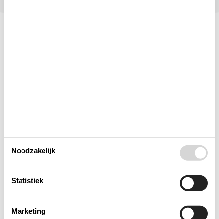
Indeling & inrichting
Huis Info
Afstanden
Energie / Verwarming
Noodzakelijk
Huishoudelijke apparaten
Statistiek
Multimediaal
Marketing