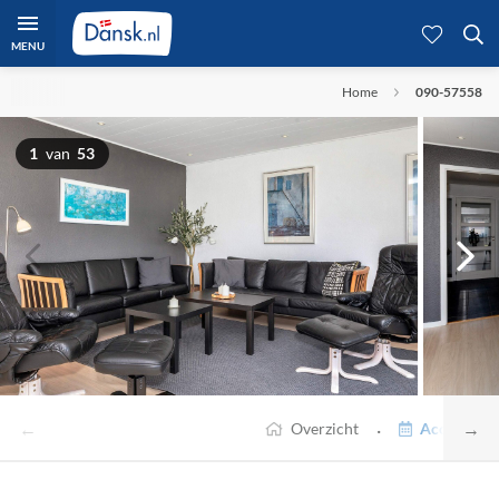
MENU
Home
090-57558
1
van
53
←
→
·
Overzicht
Accommodat