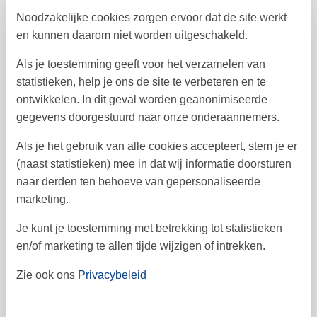
41
Noodzakelijke cookies zorgen ervoor dat de site werkt
oktober 2026
en kunnen daarom niet worden uitgeschakeld.
ma
di
wo
do
vr
za
zo
Als je toestemming geeft voor het verzamelen van
2
3
4
1
40
statistieken, help je ons de site te verbeteren en te
ontwikkelen. In dit geval worden geanonimiseerde
5
6
7
8
9
11
10
41
gegevens doorgestuurd naar onze onderaannemers.
12
13
14
15
16
17
18
42
Als je het gebruik van alle cookies accepteert, stem je er
19
20
21
22
23
24
25
43
(naast statistieken) mee in dat wij informatie doorsturen
naar derden ten behoeve van gepersonaliseerde
26
27
28
29
30
31
44
marketing.
45
Je kunt je toestemming met betrekking tot statistieken
en/of marketing te allen tijde wijzigen of intrekken.
Vrij
Bezet
Aankomst mogelijk
Zie ook ons
Privacybeleid
Prijs