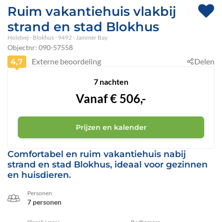
Ruim vakantiehuis vlakbij
strand en stad Blokhus
Holstvej
 - Blokhus
 - 9492
 - Jammer Bay
Objectnr:
090-57558
Externe beoordeling
Delen
4,7
7 nachten
Vanaf
€
506,-
Prijzen en kalender
Comfortabel en ruim vakantiehuis nabij
strand en stad Blokhus, ideaal voor gezinnen
en huisdieren.
Personen
7 personen