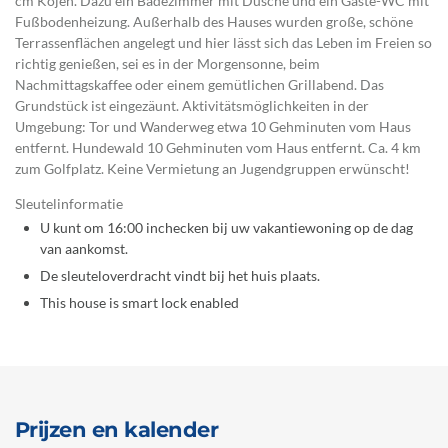
cm Kojen. Dazu ein Badezimmer mit Dusche und ein Gäste-WC mit
Fußbodenheizung. Außerhalb des Hauses wurden große, schöne
Terrassenflächen angelegt und hier lässt sich das Leben im Freien so
richtig genießen, sei es in der Morgensonne, beim
Nachmittagskaffee oder einem gemütlichen Grillabend. Das
Grundstück ist eingezäunt. Aktivitätsmöglichkeiten in der
Umgebung: Tor und Wanderweg etwa 10 Gehminuten vom Haus
entfernt. Hundewald 10 Gehminuten vom Haus entfernt. Ca. 4 km
zum Golfplatz. Keine Vermietung an Jugendgruppen erwünscht!
Sleutelinformatie
U kunt om 16:00 inchecken bij uw vakantiewoning op de dag
van aankomst.
De sleuteloverdracht vindt bij het huis plaats.
This house is smart lock enabled
Prijzen en kalender