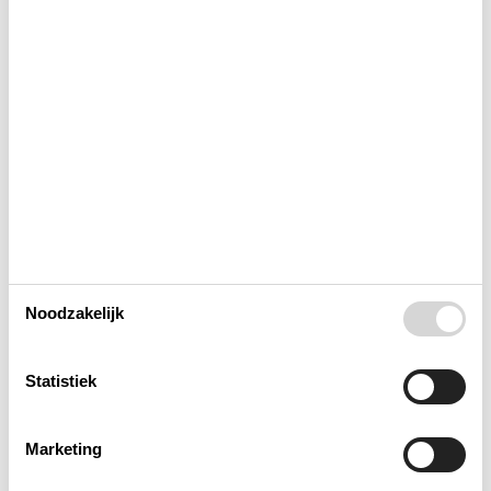
Concepten
Elektrische artikelen
In de buurt
Keuken
Noodzakelijk
Opmerking
Verschillend
Statistiek
Wellness
Marketing