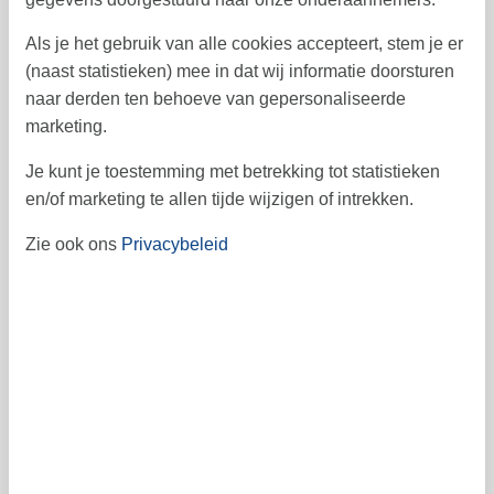
9
10
11
12
13
7
8
37
Als je het gebruik van alle cookies accepteert, stem je er
14
15
16
17
18
19
20
38
(naast statistieken) mee in dat wij informatie doorsturen
21
22
23
24
25
26
27
39
naar derden ten behoeve van gepersonaliseerde
marketing.
28
29
30
40
Je kunt je toestemming met betrekking tot statistieken
41
en/of marketing te allen tijde wijzigen of intrekken.
Zie ook ons
Privacybeleid
Vrij
Bezet
Aankomst mogelijk
Prijs
Periode
Aankomst
Vertrek
Duur
1 week
Personen