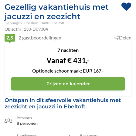
Gezellig vakantiehuis met
jacuzzi en zeezicht
Højvangen
 - Boeslum
 - 8400
 - Ebeltoft
Objectnr:
130-D09004
2
gastbeoordelingen
Delen
2,5
7 nachten
Vanaf
€
431,-
Optionele schoonmaak: EUR 167,-
Prijzen en kalender
Ontspan in dit sfeervolle vakantiehuis met
zeezicht en jacuzzi in Ebeltoft.
Personen
8 personen
Slaapkamers
Badkamers