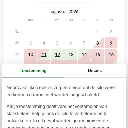
augustus 2026
ma
di
wo
do
vr
za
zo
1
2
31
3
4
5
6
7
8
9
32
10
13
14
15
16
11
12
33
17
18
19
20
21
22
23
34
Toestemming
Details
24
25
26
27
28
29
30
35
Noodzakelijke cookies zorgen ervoor dat de site werkt
31
36
en kunnen daarom niet worden uitgeschakeld.
september 2026
Als je toestemming geeft voor het verzamelen van
ma
di
wo
do
vr
za
zo
statistieken, help je ons de site te verbeteren en te
1
2
3
4
5
6
36
ontwikkelen. In dit geval worden geanonimiseerde
gegevens doorgestuurd naar onze onderaannemers.