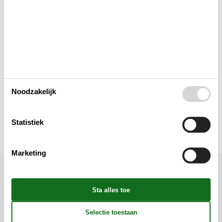
Lay-out
Multimediaal
Toegang tot het vakantiehuis
Noodzakelijk
Toilet en badkamer
Statistiek
Marketing
Ligging & omgeving