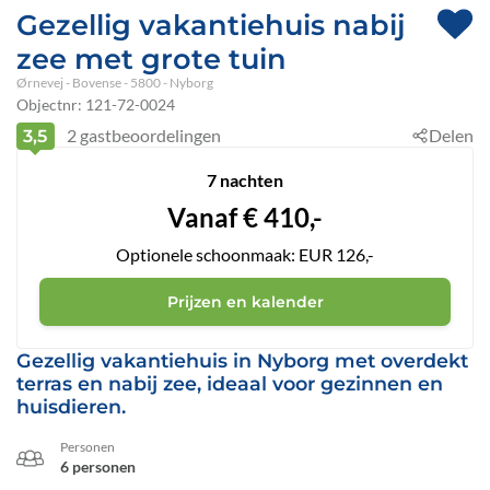
Gezellig vakantiehuis nabij
zee met grote tuin
Ørnevej
 - Bovense
 - 5800
 - Nyborg
Objectnr:
121-72-0024
2
gastbeoordelingen
Delen
3,5
7 nachten
Vanaf
€
410,-
Optionele schoonmaak: EUR 126,-
Prijzen en kalender
Gezellig vakantiehuis in Nyborg met overdekt
terras en nabij zee, ideaal voor gezinnen en
huisdieren.
Personen
6 personen