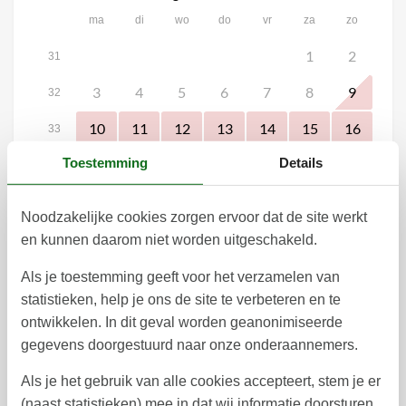
ma
di
wo
do
vr
za
zo
1
2
31
3
4
5
6
7
8
9
32
10
11
12
13
14
15
16
33
Toestemming
Details
17
18
19
20
21
22
23
34
28
29
30
24
25
26
27
35
Noodzakelijke cookies zorgen ervoor dat de site werkt
31
36
en kunnen daarom niet worden uitgeschakeld.
september 2026
Als je toestemming geeft voor het verzamelen van
ma
di
wo
do
vr
za
zo
statistieken, help je ons de site te verbeteren en te
ontwikkelen. In dit geval worden geanonimiseerde
1
2
3
4
5
6
36
gegevens doorgestuurd naar onze onderaannemers.
7
8
9
10
11
12
13
37
Als je het gebruik van alle cookies accepteert, stem je er
20
14
15
16
17
18
19
38
(naast statistieken) mee in dat wij informatie doorsturen