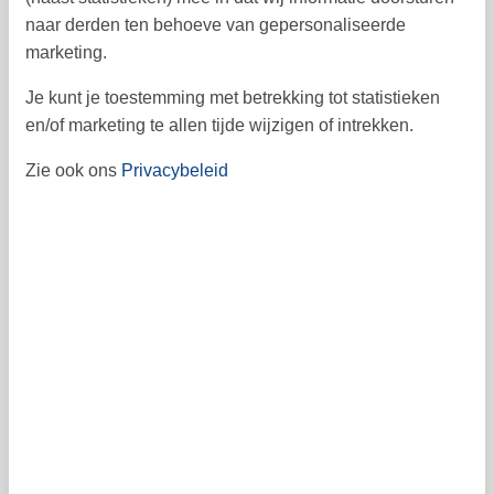
naar derden ten behoeve van gepersonaliseerde
21
22
23
24
25
26
27
39
marketing.
28
29
30
40
Je kunt je toestemming met betrekking tot statistieken
en/of marketing te allen tijde wijzigen of intrekken.
41
Zie ook ons
Privacybeleid
Vrij
Bezet
Aankomst mogelijk
Prijs
Periode
Aankomst
Vertrek
Duur
1 week
Personen
Tot 6 personen