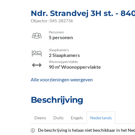
Ndr. Strandvej 3H st.
 - 84
Objectnr:
045-282736
Personen
5 personen
Slaapkamers
2 Slaapkamers
Woonoppervlakte
90 m² Woonoppervlakte
Alle voorzieningen weergeven
Beschrijving
Deens
Duits
Engels
Nederlands
De beschrijving is helaas niet beschikbaar in het Ned