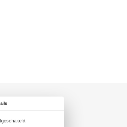
ails
itgeschakeld.