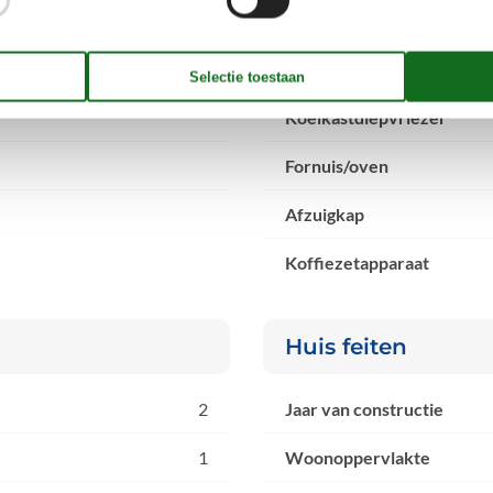
1
Magnetron
Vriezer (liter)
Koelkastdiepvriezer
Fornuis/oven
Afzuigkap
Koffiezetapparaat
Huis feiten
2
Jaar van constructie
1
Woonoppervlakte