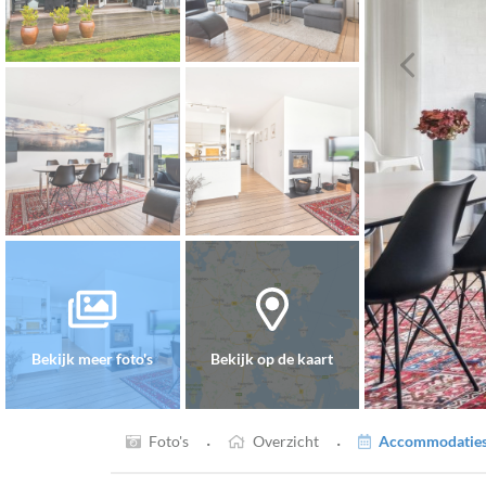
Bekijk meer foto's
Bekijk op de kaart
·
·
Foto's
Overzicht
Accommodaties 