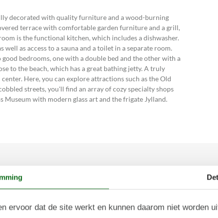
ully decorated with quality furniture and a wood-burning
covered terrace with comfortable garden furniture and a grill,
 room is the functional kitchen, which includes a dishwasher.
 well as access to a sauna and a toilet in a separate room.
 good bedrooms, one with a double bed and the other with a
se to the beach, which has a great bathing jetty. A truly
center. Here, you can explore attractions such as the Old
bbled streets, you'll find an array of cozy specialty shops
ss Museum with modern glass art and the frigate Jylland.
emming
Det
n ervoor dat de site werkt en kunnen daarom niet worden u