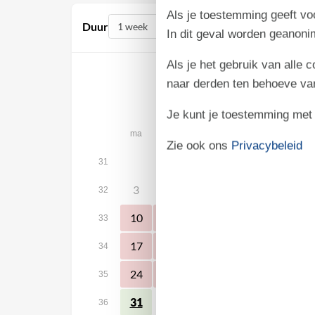
Als je toestemming geeft voo
Duur
In dit geval worden geanon
Als je het gebruik van alle 
naar derden ten behoeve va
augustus 2026
Je kunt je toestemming met be
ma
di
wo
do
vr
za
Zie ook ons
Privacybeleid
1
31
3
4
5
6
7
8
32
10
11
12
13
14
15
33
17
18
19
20
21
22
34
24
25
26
27
28
29
35
31
36