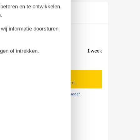
rbeteren en te ontwikkelen.
Prijs
.
 wij informatie doorsturen
Periode
Aankomst
Vertrek
Duur
1 week
igen of intrekken.
Personen
Tot 5 personen
Let op
Aankomst is niet geselecteerd.
Contract- en huurvoorwaarden