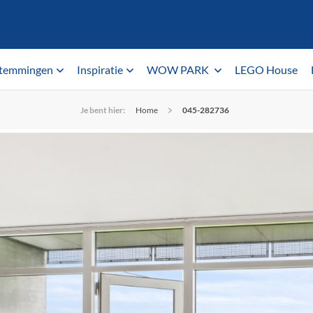
temmingen
Inspiratie
WOW PARK
LEGO House
Je bent hier:
Home
045-282736