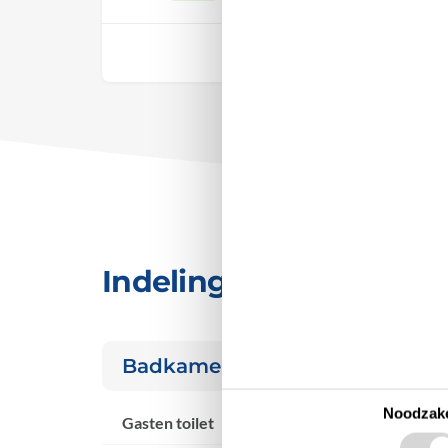
Vrij
Indeling & inrichting
Badkamer
Noodzake
Gasten toilet