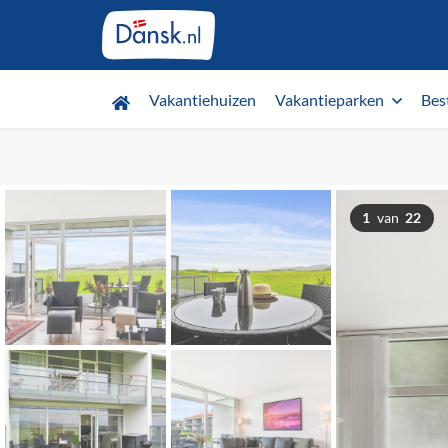
Vakantiehuizen
Vakantieparken
Bes
1
van
22