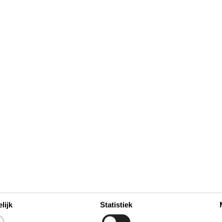
Bezet
Aankomst mogelijk
Keuken
lijk
Statistiek
1
Afwasmachine