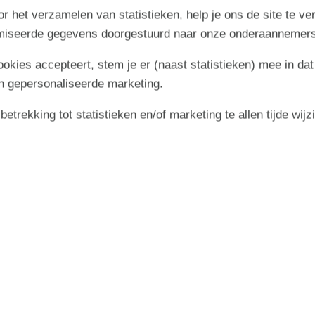
r het verzamelen van statistieken, help je ons de site te ve
imiseerde gegevens doorgestuurd naar onze onderaannemers
cookies accepteert, stem je er (naast statistieken) mee in dat
n gepersonaliseerde marketing.
september 2026
trekking tot statistieken en/of marketing te allen tijde wijz
zo
ma
di
wo
do
vr
za
zo
2
6
1
2
3
4
5
36
9
7
8
9
10
11
12
13
37
16
14
15
16
17
18
19
20
38
23
21
22
23
24
25
26
27
39
30
30
28
29
40
41