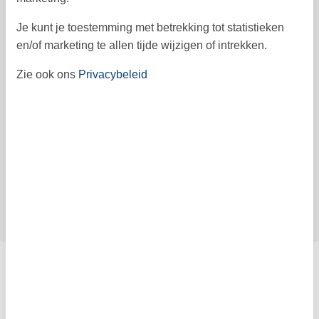
Prijs
Je kunt je toestemming met betrekking tot statistieken
en/of marketing te allen tijde wijzigen of intrekken.
Periode
Aankomst
Zie ook ons
Privacybeleid
Vertrek
Duur
1 week
Personen
Tot 4 personen
Let op
Aankomst is niet geselecteerd.
Contract- en huurvoorwaarden
Indeling & inrichting