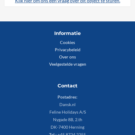
Klik hier om ons een vraag over dit object te sturen.
Informatie
Cookies
Privacybeleid
Over ons
Veelgestelde vragen
Contact
Postadres:
Dansk.nl
Feline Holidays A/S
Nygade 8B, 2.th
DK-7400 Herning
Tel.:
+45 8724 2255