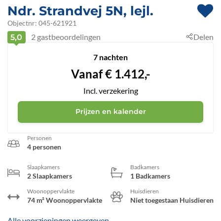
Ndr. Strandvej 5N, lejl.
 - Ebeltoft
Objectnr:
045-621921
2
gastbeoordelingen
Delen
5,0
 - 8400
7 nachten
Vanaf
€
1.412,-
Incl. verzekering
Prijzen en kalender
Personen
4 personen
Slaapkamers
Badkamers
2 Slaapkamers
1 Badkamers
Woonoppervlakte
Huisdieren
74 m² Woonoppervlakte
Niet toegestaan Huisdieren
Alle voorzieningen weergeven