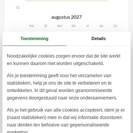
31
augustus 2027
ma
di
wo
do
vr
za
zo
1
30
Toestemming
Details
2
3
4
5
6
7
8
31
Noodzakelijke cookies zorgen ervoor dat de site werkt
9
10
11
12
13
14
15
32
en kunnen daarom niet worden uitgeschakeld.
16
17
18
19
20
21
22
33
Als je toestemming geeft voor het verzamelen van
statistieken, help je ons de site te verbeteren en te
27
28
29
23
24
25
26
34
ontwikkelen. In dit geval worden geanonimiseerde
30
31
35
gegevens doorgestuurd naar onze onderaannemers.
Als je het gebruik van alle cookies accepteert, stem je er
(naast statistieken) mee in dat wij informatie doorsturen
Vrij
Bezet
Aankomst mogelijk
naar derden ten behoeve van gepersonaliseerde
marketing.