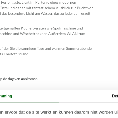
 Feriengäste. Liegt im Parterre eines modernen
Küste und daher mit fantastischem Ausblick zur Bucht von
 das besondere Licht am Wasser, das zu jeder Jahreszeit
it zeitgemäßen Küchengeräten wie Spülmaschine und
hmaschine und Wäschetrockner. Außerdem WLAN zum
 auf der Sie die sonnigen Tage und warmen Sommerabende
s Ebeltoft Strand.
p de dag van aankomst.
emming
Det
n ervoor dat de site werkt en kunnen daarom niet worden u