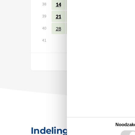
14
15
16
17
18
19
38
21
22
23
24
25
26
39
28
29
30
40
41
Vrij
Noodzake
Indeling & inrichting