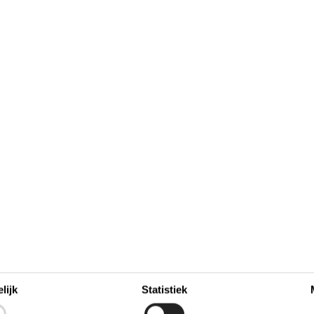
12
13
14
15
16
17
18
20
42
19
20
21
22
27
23
24
25
43
29
30
31
26
27
28
44
45
Bezet
Aankomst mogelijk
lijk
Statistiek