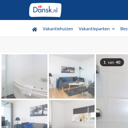
Vakantiehuizen
Vakantieparken
Bes
1
van
40