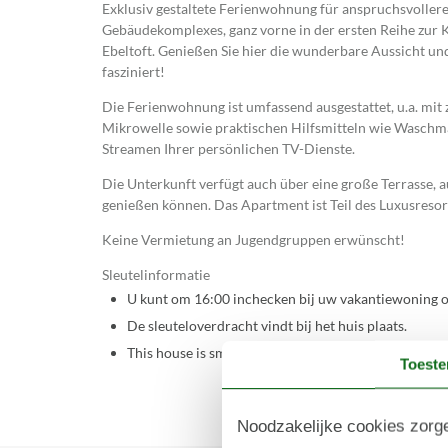
Exklusiv gestaltete Ferienwohnung für anspruchsvollere
Gebäudekomplexes, ganz vorne in der ersten Reihe zur 
Ebeltoft. Genießen Sie hier die wunderbare Aussicht und
fasziniert!
Die Ferienwohnung ist umfassend ausgestattet, u.a. m
Mikrowelle sowie praktischen Hilfsmitteln wie Wasc
Streamen Ihrer persönlichen TV-Dienste.
Die Unterkunft verfügt auch über eine große Terrasse,
genießen können. Das Apartment ist Teil des Luxusresort
Keine Vermietung an Jugendgruppen erwünscht!
Sleutelinformatie
U kunt om 16:00 inchecken bij uw vakantiewoning o
De sleuteloverdracht vindt bij het huis plaats.
This house is smart lock enabled
Toest
Noodzakelijke cookies zorge