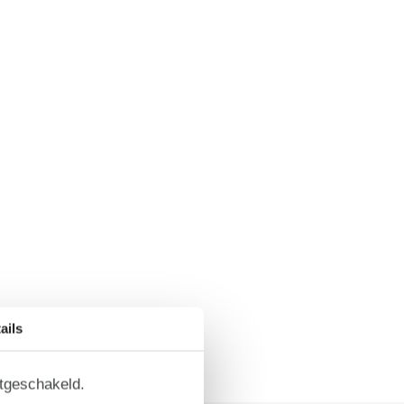
ails
itgeschakeld.