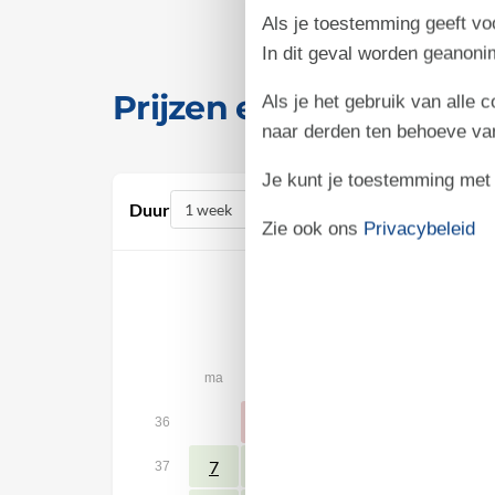
Als je toestemming geeft voo
In dit geval worden geanon
Prijzen en kalender
Als je het gebruik van alle 
naar derden ten behoeve va
Je kunt je toestemming met be
Duur
Zie ook ons
Privacybeleid
september 2026
ma
di
wo
do
vr
za
1
3
4
5
2
36
10
11
12
7
8
9
37