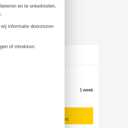
rbeteren en te ontwikkelen.
.
 wij informatie doorsturen
igen of intrekken.
Prijs
Periode
Aankomst
Vertrek
Duur
1 week
Personen
Tot 4 personen
Let op
Aankomst is niet geselecteerd.