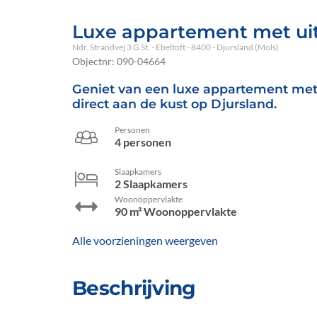
Luxe appartement met uit
Ndr. Strandvej 3 G St.
 - Ebeltoft
 - 8400
 - Djursland (Mols)
Objectnr:
090-04664
Geniet van een luxe appartement met p
direct aan de kust op Djursland.
Personen
4 personen
Slaapkamers
2 Slaapkamers
Woonoppervlakte
90 m² Woonoppervlakte
Alle voorzieningen weergeven
Beschrijving