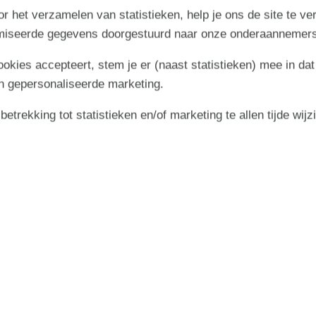
r het verzamelen van statistieken, help je ons de site te ve
imiseerde gegevens doorgestuurd naar onze onderaannemers
cookies accepteert, stem je er (naast statistieken) mee in dat
n gepersonaliseerde marketing.
trekking tot statistieken en/of marketing te allen tijde wijz
oktober 2026
zo
ma
di
wo
do
vr
za
zo
1
2
3
4
6
40
5
8
9
10
11
13
6
7
41