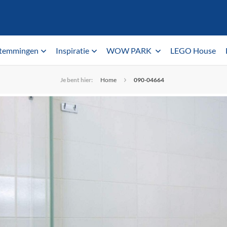
temmingen
Inspiratie
WOW PARK
LEGO House
Je bent hier:
Home
090-04664