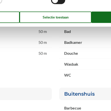
Bad
50 m
Bad
50 m
Badkamer
50 m
Douche
Wasbak
WC
Buitenshuis
Barbecue