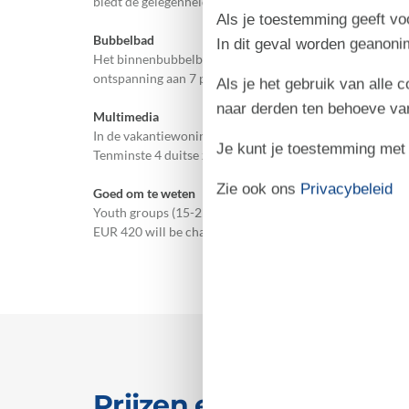
biedt de gelegenheid tot ontspanning.
Als je toestemming geeft voo
Bubbelbad
In dit geval worden geanon
Het binnenbubbelbad (vulwater) biedt ontspanning aan 
ontspanning aan 7 personen.
Als je het gebruik van alle 
naar derden ten behoeve va
Multimedia
In de vakantiewoning is aanwezig televisie. Dockingstat
Je kunt je toestemming met be
Tenminste 4 duitse zenders. Draadloos internet.
Zie ook ons
Privacybeleid
Goed om te weten
Youth groups (15-25 years of age) not allowed. Smoking is
EUR 420 will be charged.
Prijzen en kalender