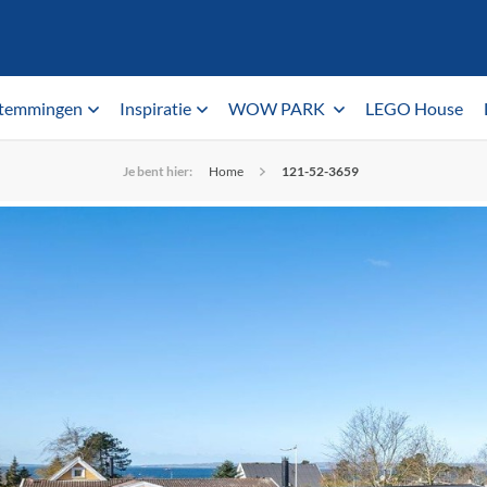
temmingen
Inspiratie
WOW PARK
LEGO House
Je bent hier:
Home
121-52-3659