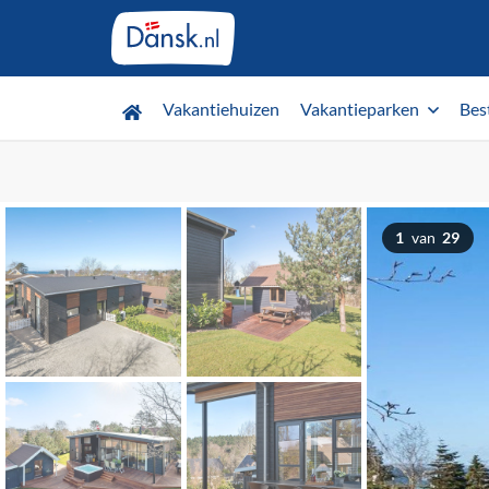
Vakantiehuizen
Vakantieparken
Bes
1
van
29