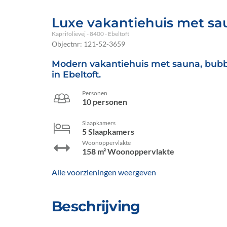
Luxe vakantiehuis met sau
Kaprifolievej
 - 8400
 - Ebeltoft
Objectnr:
121-52-3659
Modern vakantiehuis met sauna, bubbe
in Ebeltoft.
Personen
10 personen
Slaapkamers
5 Slaapkamers
Woonoppervlakte
158 m² Woonoppervlakte
Alle voorzieningen weergeven
Beschrijving