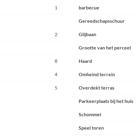
1
barbecue
Gereedschapsschuur
2
Glijbaan
Grootte van het perceel
8
Haard
4
Omheind terrein
5
Overdekt terras
Parkeerplaats bij het huis
Schommel
Speel toren