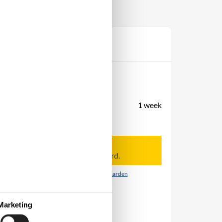
Prijs
Periode
Aankomst
Vertrek
Duur
1 week
Personen
Tot 10 personen
Let op
Aankomst is niet geselecteerd.
Contract- en huurvoorwaarden
Marketing