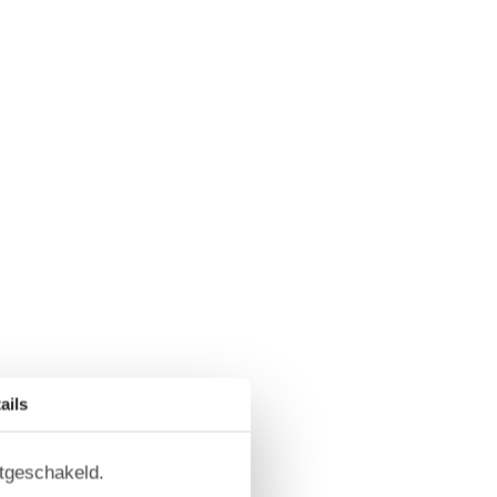
ails
itgeschakeld.