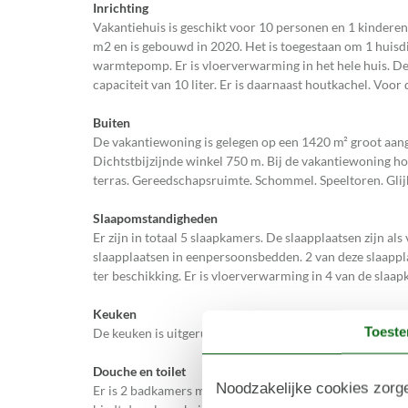
Inrichting
Vakantiehuis is geschikt voor 10 personen en 1 kinderen
m2 en is gebouwd in 2020. Het is toegestaan om 1 huisd
warmtepomp. Er is vloerverwarming in het hele huis. D
capaciteit van 10 liter. Er is daarnaast houtkachel. Voor 
Buiten
De vakantiewoning is gelegen op een 1420 m² groot aang
Dichtstbijzijnde winkel 750 m. Bij de vakantiewoning ho
terras. Gereedschapsruimte. Schommel. Speeltoren. Glijb
Slaapomstandigheden
Er zijn in totaal 5 slaapkamers. De slaapplaatsen zijn al
slaapplaatsen in eenpersoonsbedden. 2 van deze slaappl
ter beschikking. Er is vloerverwarming in 4 van de slaap
Keuken
Toest
De keuken is uitgerust met koelkast Er is 4 inductiekoo
Douche en toilet
Noodzakelijke cookies zorge
Er is 2 badkamers met douchehok en 2 toiletten. Er is 