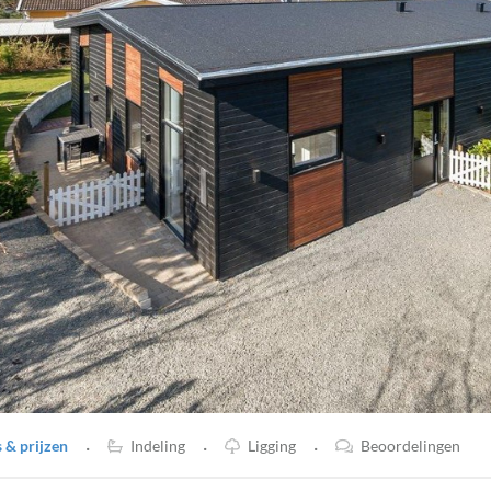
·
·
·
& prijzen
Indeling
Ligging
Beoordelingen