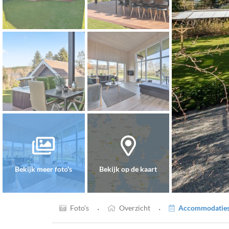
Bekijk meer foto's
Bekijk op de kaart
·
·
Foto's
Overzicht
Accommodaties 