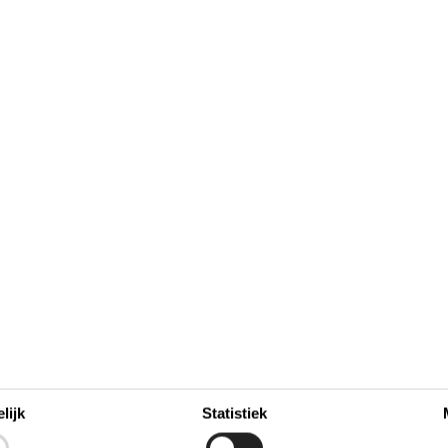
oktober 2026
zo
ma
di
wo
do
vr
za
zo
6
1
2
3
4
40
13
8
9
10
11
5
6
7
41
12
13
14
15
16
17
18
20
42
27
19
20
21
22
23
24
25
43
lijk
Statistiek
26
27
28
29
30
31
44