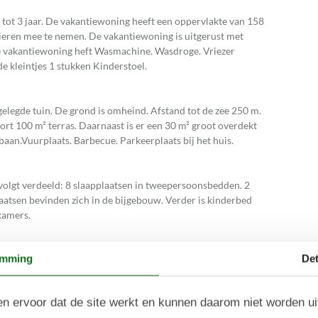
 tot 3 jaar. De vakantiewoning heeft een oppervlakte van 158
ieren mee te nemen. De vakantiewoning is uitgerust met
e vakantiewoning heft Wasmachine. Wasdroge. Vriezer
de kleintjes 1 stukken Kinderstoel.
elegde tuin. De grond is omheind. Afstand tot de zee 250 m.
ort 100 m² terras. Daarnaast is er een 30 m² groot overdekt
aan.Vuurplaats. Barbecue. Parkeerplaats bij het huis.
s volgt verdeeld: 8 slaapplaatsen in tweepersoonsbedden. 2
aatsen bevinden zich in de bijgebouw. Verder is kinderbed
kamers.
emming
Det
kplaten, heteluchtoven, magnetron en vaatwasser.
n ervoor dat de site werkt en kunnen daarom niet worden u
vloerverwarming in 2 van de badkamers.. Badkuip. De sauna