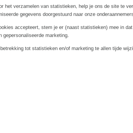
r het verzamelen van statistieken, help je ons de site te ve
imiseerde gegevens doorgestuurd naar onze onderaannemers
2 personen.Het buitenbubbelbad (standwater) biedt
cookies accepteert, stem je er (naast statistieken) mee in dat
n gepersonaliseerde marketing.
ion. Tenminste 4 deense zenders. Tenminste 4 noorse zenders.
trekking tot statistieken en/of marketing te allen tijde wijz
 prohibited. By violation of this prohibition a fee of min.