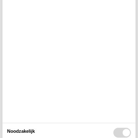
Bad
Binnenshuis
Buitenshuis
Concepten
Elektrische artikelen
In de buurt
Keuken
Noodzakelijk