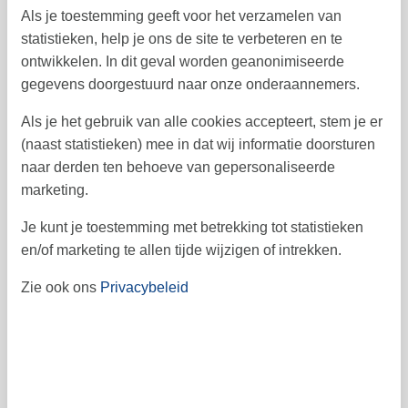
Als je toestemming geeft voor het verzamelen van
oktober 2026
statistieken, help je ons de site te verbeteren en te
ma
di
wo
do
vr
za
zo
ontwikkelen. In dit geval worden geanonimiseerde
1
2
3
4
40
gegevens doorgestuurd naar onze onderaannemers.
5
6
7
8
9
10
11
41
Als je het gebruik van alle cookies accepteert, stem je er
(naast statistieken) mee in dat wij informatie doorsturen
12
13
14
15
16
17
18
42
naar derden ten behoeve van gepersonaliseerde
marketing.
19
20
21
22
23
24
25
43
26
27
28
29
30
31
Je kunt je toestemming met betrekking tot statistieken
44
en/of marketing te allen tijde wijzigen of intrekken.
45
Zie ook ons
Privacybeleid
Vrij
Bezet
Aankomst mogelijk
Prijs