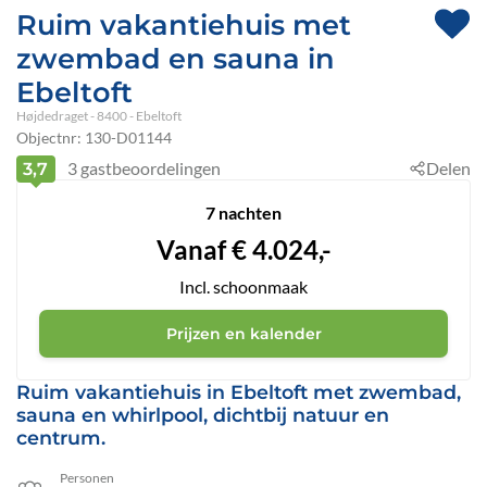
Ruim vakantiehuis met
zwembad en sauna in
Ebeltoft
Højdedraget
 - 8400
 - Ebeltoft
Objectnr:
130-D01144
3
gastbeoordelingen
Delen
3,7
7 nachten
Vanaf
€
4.024,-
Incl. schoonmaak
Prijzen en kalender
Ruim vakantiehuis in Ebeltoft met zwembad,
sauna en whirlpool, dichtbij natuur en
centrum.
Personen