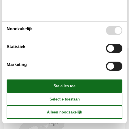
Keuken
Verschillend
Noodzakelijk
Statistiek
Marketing
Ligging & omgeving