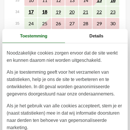
10
11
12
13
14
15
16
33
17
18
19
20
21
22
23
34
24
25
26
27
28
29
30
35
31
36
Toestemming
Details
september 2026
Noodzakelijke cookies zorgen ervoor dat de site werkt
ma
di
wo
do
vr
za
zo
en kunnen daarom niet worden uitgeschakeld.
1
2
3
4
5
6
36
Als je toestemming geeft voor het verzamelen van
13
7
8
9
10
11
12
37
statistieken, help je ons de site te verbeteren en te
ontwikkelen. In dit geval worden geanonimiseerde
14
15
16
17
18
19
20
38
gegevens doorgestuurd naar onze onderaannemers.
21
22
23
24
25
26
27
39
Als je het gebruik van alle cookies accepteert, stem je er
28
29
30
40
(naast statistieken) mee in dat wij informatie doorsturen
naar derden ten behoeve van gepersonaliseerde
41
marketing.