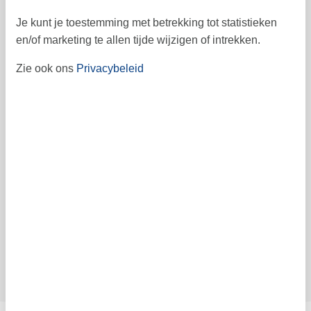
Je kunt je toestemming met betrekking tot statistieken
Vrij
Bezet
Aankomst mogelijk
en/of marketing te allen tijde wijzigen of intrekken.
Zie ook ons
Privacybeleid
Prijs
Periode
Aankomst
Vertrek
Duur
1 week
Personen
Tot 6 personen
Let op
Aankomst is niet geselecteerd.
Contract- en huurvoorwaarden