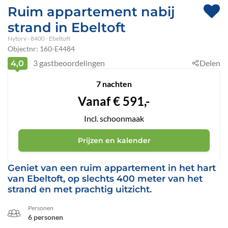
Ruim appartement nabij
strand in Ebeltoft
Nytorv
 - 8400
 - Ebeltoft
Objectnr:
160-E4484
3
gastbeoordelingen
Delen
4,0
7 nachten
Vanaf
€
591,-
Incl. schoonmaak
Prijzen en kalender
Geniet van een ruim appartement in het hart
van Ebeltoft, op slechts 400 meter van het
strand en met prachtig uitzicht.
Personen
6 personen