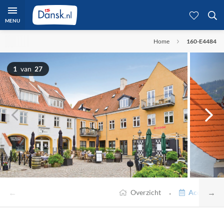
MENU
Home
160-E4484
1
van
27
←
→
·
Overzicht
Accommodat