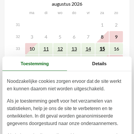
augustus 2026
ma
di
wo
do
vr
za
zo
1
2
31
3
4
5
6
7
8
9
32
10
16
11
12
13
14
15
33
17
18
19
20
21
22
23
34
Toestemming
Details
24
25
26
27
28
29
30
35
Noodzakelijke cookies zorgen ervoor dat de site werkt
31
36
en kunnen daarom niet worden uitgeschakeld.
september 2026
Als je toestemming geeft voor het verzamelen van
ma
di
wo
do
vr
za
zo
statistieken, help je ons de site te verbeteren en te
1
2
3
4
5
6
36
ontwikkelen. In dit geval worden geanonimiseerde
gegevens doorgestuurd naar onze onderaannemers.
7
8
9
10
11
12
13
37