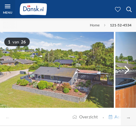
MENU
Home
121-52-4534
1
van
26
←
→
·
Overzicht
Accommodat