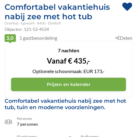
Comfortabel vakantiehuis
nabij zee met hot tub
Grønhøj
 - Egsmark
 - 8400
 - Ebeltoft
Objectnr:
121-52-4534
1
gastbeoordeling
Delen
3,0
7 nachten
Vanaf
€
435,-
Optionele schoonmaak: EUR 173,-
Prijzen en kalender
Comfortabel vakantiehuis nabij zee met hot
tub, tuin en moderne voorzieningen.
Personen
7 personen
Slaapkamers
Badkamers