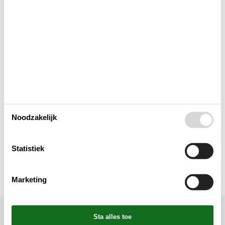
Keuken
Lay-out
Multimediaal
Toegang tot het vakantiehuis
Noodzakelijk
Toilet en badkamer
Statistiek
Whirlpool
Marketing