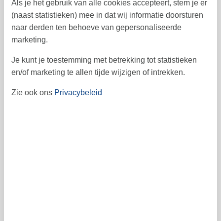
Als je het gebruik van alle cookies accepteert, stem je er
14
15
16
17
18
19
20
38
(naast statistieken) mee in dat wij informatie doorsturen
21
22
23
24
25
26
27
naar derden ten behoeve van gepersonaliseerde
39
marketing.
28
29
30
40
Je kunt je toestemming met betrekking tot statistieken
41
en/of marketing te allen tijde wijzigen of intrekken.
Zie ook ons
Privacybeleid
Vrij
Bezet
Aankomst mogelijk
Prijs
Periode
Aankomst
Vertrek
Duur
1 week
Personen
Tot 7 personen