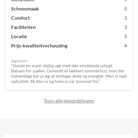
Schoonmaak
5
Comfort
3
Faciliteiten
3
Locatie
5
Prijs-kwaliteitverhouding
4
Algemeen:
Havde en super dejlig uge med den smukkeste udsigt.
Balsam for sjælen. Generelt et lækkert sommerhus, men det
indvendige bar præg af slidtage, ælde og mangler. Men vi nød
opholdet, fik den ro og hvile vi var kommet for.
Toon alle beoordelingen