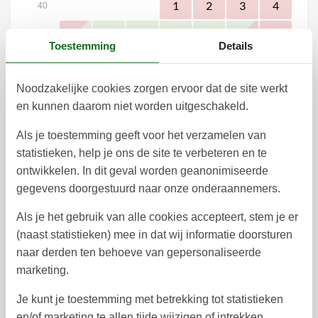
1
2
3
4
40
9
10
11
5
6
7
8
41
Toestemming
Details
12
13
14
15
16
17
18
42
Noodzakelijke cookies zorgen ervoor dat de site werkt
19
20
21
22
23
24
25
43
en kunnen daarom niet worden uitgeschakeld.
26
27
28
29
30
31
44
Als je toestemming geeft voor het verzamelen van
45
statistieken, help je ons de site te verbeteren en te
ontwikkelen. In dit geval worden geanonimiseerde
gegevens doorgestuurd naar onze onderaannemers.
Vrij
Bezet
Aankomst mogelijk
Als je het gebruik van alle cookies accepteert, stem je er
(naast statistieken) mee in dat wij informatie doorsturen
Prijs
naar derden ten behoeve van gepersonaliseerde
marketing.
Periode
Je kunt je toestemming met betrekking tot statistieken
Aankomst
Vertrek
en/of marketing te allen tijde wijzigen of intrekken.