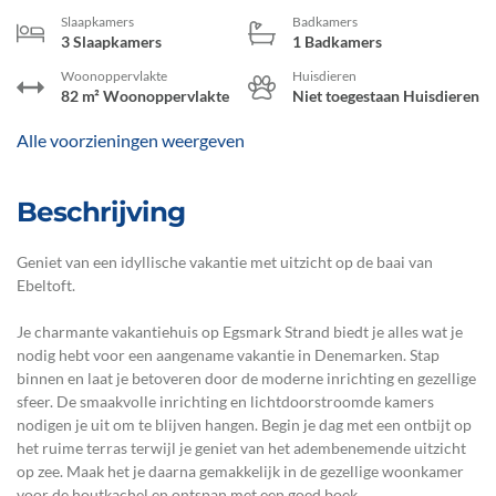
Slaapkamers
Badkamers
3 Slaapkamers
1 Badkamers
Woonoppervlakte
Huisdieren
82 m² Woonoppervlakte
Niet toegestaan Huisdieren
Alle voorzieningen weergeven
Beschrijving
Geniet van een idyllische vakantie met uitzicht op de baai van
Ebeltoft.
Je charmante vakantiehuis op Egsmark Strand biedt je alles wat je
nodig hebt voor een aangename vakantie in Denemarken. Stap
binnen en laat je betoveren door de moderne inrichting en gezellige
sfeer. De smaakvolle inrichting en lichtdoorstroomde kamers
nodigen je uit om te blijven hangen. Begin je dag met een ontbijt op
het ruime terras terwijl je geniet van het adembenemende uitzicht
op zee. Maak het je daarna gemakkelijk in de gezellige woonkamer
voor de houtkachel en ontspan met een goed boek.