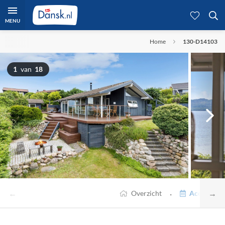
MENU
Home
130-D14103
1
van
18
←
→
·
Overzicht
Accommodat