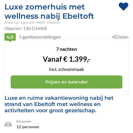
Luxe zomerhuis met
wellness nabij Ebeltoft
Fiskervej
 - Egsmark
 - 8400
 - Ebeltoft
Objectnr:
130-D14408
5
gastbeoordelingen
Delen
4,6
7 nachten
Vanaf
€
1.399,-
Incl. schoonmaak
Prijzen en kalender
Luxe en ruime vakantiewoning nabij het
strand van Ebeltoft met wellness en
activiteiten voor groot gezelschap.
Personen
12 personen