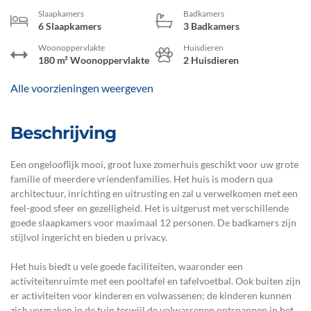
Slaapkamers
Badkamers
6 Slaapkamers
3 Badkamers
Woonoppervlakte
Huisdieren
180 m² Woonoppervlakte
2 Huisdieren
Alle voorzieningen weergeven
Beschrijving
Een ongelooflijk mooi, groot luxe zomerhuis geschikt voor uw grote
familie of meerdere vriendenfamilies. Het huis is modern qua
architectuur, inrichting en uitrusting en zal u verwelkomen met een
feel-good sfeer en gezelligheid. Het is uitgerust met verschillende
goede slaapkamers voor maximaal 12 personen. De badkamers zijn
stijlvol ingericht en bieden u privacy.
Het huis biedt u vele goede faciliteiten, waaronder een
activiteitenruimte met een pooltafel en tafelvoetbal. Ook buiten zijn
er activiteiten voor kinderen en volwassenen; de kinderen kunnen
zich vermaken in de tuin terwijl de volwassenen ontspannen in het