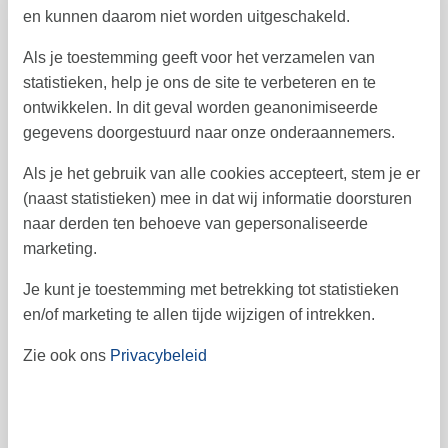
14
15
16
17
18
19
20
38
en kunnen daarom niet worden uitgeschakeld.
21
22
23
24
25
26
27
39
Als je toestemming geeft voor het verzamelen van
statistieken, help je ons de site te verbeteren en te
28
29
30
40
ontwikkelen. In dit geval worden geanonimiseerde
gegevens doorgestuurd naar onze onderaannemers.
41
oktober 2026
Als je het gebruik van alle cookies accepteert, stem je er
ma
di
wo
do
vr
za
zo
(naast statistieken) mee in dat wij informatie doorsturen
naar derden ten behoeve van gepersonaliseerde
2
3
4
1
40
marketing.
5
6
7
8
9
10
11
41
Je kunt je toestemming met betrekking tot statistieken
en/of marketing te allen tijde wijzigen of intrekken.
12
13
14
15
16
17
18
42
19
20
21
22
23
24
25
Zie ook ons
Privacybeleid
43
26
27
28
29
30
31
44
45