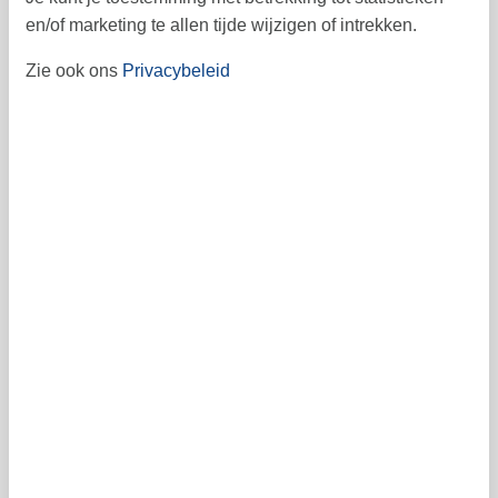
en/of marketing te allen tijde wijzigen of intrekken.
1
2
3
4
5
6
36
Zie ook ons
Privacybeleid
7
8
9
10
11
12
13
37
14
15
16
17
18
19
20
38
21
22
23
24
25
26
27
39
28
29
30
40
41
Vrij
Bezet
Aankomst mogelijk
Prijs
Periode