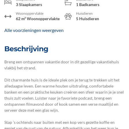
3 Slaapkamers
1 Badkamers
Woonoppervlakte
Huisdieren
62 m² Woonoppervlakte
5 Huisdieren
Alle voorzieningen weergeven
Beschrijving
Breng een ontspannen vakantie door in dit gezellige vakantiehuis
vlakbij het strand.
Dit charmante huis is de ideale plek om je terug te trekken uit het
alledaagse leven. Een warme houten uitstraling, comfortabele
banken en een praktische keuken creëren een sfeer waarin je je snel
thuis zult voelen. Luister naar je favoriete podcast, breng een
ontspannen filmavond door of kook samen een verse maaltijd en
serveer deze met een glas wijn.
Stap 's ochtends naar buiten met een kop vers gezette koffie en
geniet van de rust van de natuur. Afhankelijk van het weer kun je