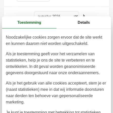
Toestemming
Details
augustus 2026
ma
di
wo
do
vr
za
zo
Noodzakelijke cookies zorgen ervoor dat de site werkt
en kunnen daarom niet worden uitgeschakeld.
1
2
31
Als je toestemming geeft voor het verzamelen van
3
4
5
6
7
8
9
32
statistieken, help je ons de site te verbeteren en te
10
11
12
13
14
15
16
33
ontwikkelen. In dit geval worden geanonimiseerde
gegevens doorgestuurd naar onze onderaannemers.
17
18
19
20
21
22
23
34
Als je het gebruik van alle cookies accepteert, stem je er
28
29
30
24
25
26
27
35
(naast statistieken) mee in dat wij informatie doorsturen
naar derden ten behoeve van gepersonaliseerde
31
36
marketing.
september 2026
ma
di
wo
do
vr
za
zo
Je kunt je toestemming met betrekking tot statistieken