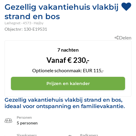
Gezellig vakantiehuis vlakbij
strand en bos
Læhegnet
 - 4573
 - Højby
Objectnr:
130-E19531
Delen
7 nachten
Vanaf
€
230,-
Optionele schoonmaak: EUR 115,-
Prijzen en kalender
Gezellig vakantiehuis vlakbij strand en bos,
ideaal voor ontspanning en familievakantie.
Personen
5 personen
Slaapkamers
Badkamers