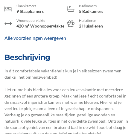
Slaapkamers
Badkamers
9 Slaapkamers
5 Badkamers
Woonoppervlakte
Huisdieren
420 m² Woonoppervlakte
2 Huisdieren
Alle voorzieningen weergeven
Beschrijving
In dit comfortabele vakantiehuis kun je in elk seizoen zwemmen
dankzij het binnenzwembad!
Het ruime huis biedt alles voor een leuke vakantie met meerdere
gezinnen of een grotere groep. Maak het jezelf echt comfortabel in
de smaakvol ingerichte kamers met warme kleuren. Hier vind je
veel leuke plekjes om alleen of in gezelschap te ontspannen.
Verheug je op gezamenlijke maaltijden, gezellige avonden en
natuurlijk vele leuke uurtjes in het overdekte zwembad! Ontspan in
de sauna of geniet van een bruisend bad in de whirlpool, of daag je
medereizigers uit aan de pooltafel en tafeltennistafel.