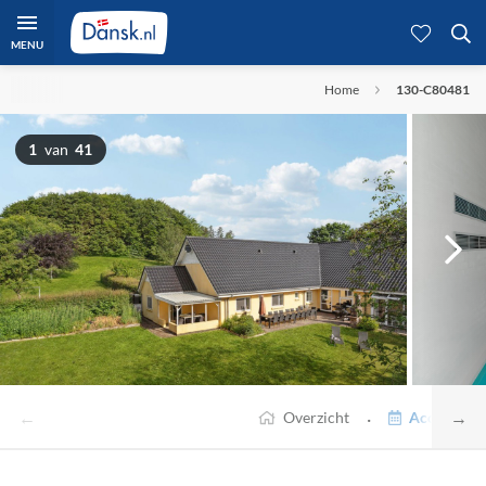
MENU
Home
130-C80481
1
van
41
←
→
·
Overzicht
Accommodat