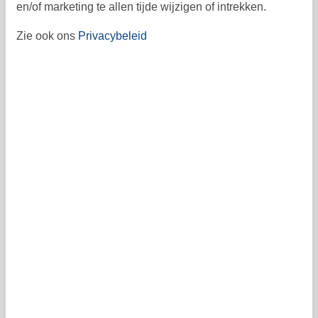
en/of marketing te allen tijde wijzigen of intrekken.
september 2026
Zie ook ons
Privacybeleid
ma
di
wo
do
vr
za
zo
2
3
4
5
6
1
36
7
8
9
10
11
12
13
37
15
16
17
18
19
20
14
38
21
22
24
25
26
27
23
39
28
29
30
40
41
Vrij
Bezet
Aankomst mogelijk
Prijs