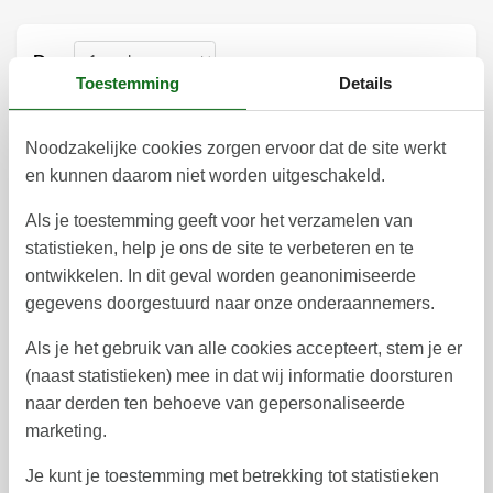
Duur
Toestemming
Details
Noodzakelijke cookies zorgen ervoor dat de site werkt
en kunnen daarom niet worden uitgeschakeld.
augustus 2026
Als je toestemming geeft voor het verzamelen van
ma
di
wo
do
vr
za
zo
statistieken, help je ons de site te verbeteren en te
1
2
31
ontwikkelen. In dit geval worden geanonimiseerde
gegevens doorgestuurd naar onze onderaannemers.
3
4
5
6
7
8
9
32
Als je het gebruik van alle cookies accepteert, stem je er
10
11
12
13
14
15
16
33
(naast statistieken) mee in dat wij informatie doorsturen
17
18
19
20
21
22
23
naar derden ten behoeve van gepersonaliseerde
34
marketing.
24
25
26
27
28
29
30
35
Je kunt je toestemming met betrekking tot statistieken
31
36