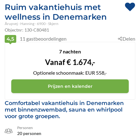
Ruim vakantiehuis met
wellness in Denemarken
Årupvej
 - Hanning
 - 6900
 - Skjern
Objectnr:
130-C80481
11
gastbeoordelingen
Delen
4,5
7 nachten
Vanaf
€
1.674,-
Optionele schoonmaak: EUR 558,-
Prijzen en kalender
Comfortabel vakantiehuis in Denemarken
met binnenzwembad, sauna en whirlpool
voor grote groepen.
Personen
20 personen