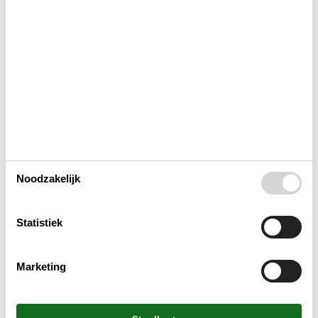
Activiteiten
Bad
Binnenshuis
Buitenshuis
Concepten
Noodzakelijk
Elektrische artikelen
Statistiek
In de buurt
Marketing
Keuken