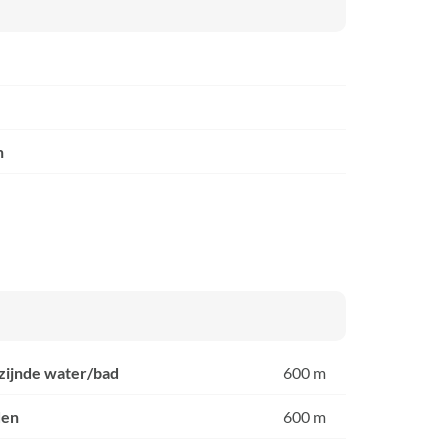
n
jzijnde water/bad
600 m
den
600 m