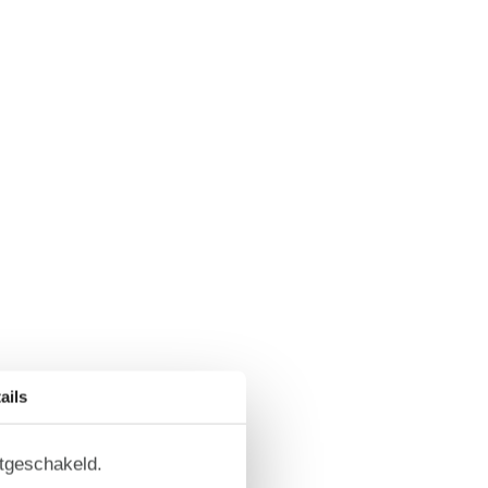
ails
itgeschakeld.