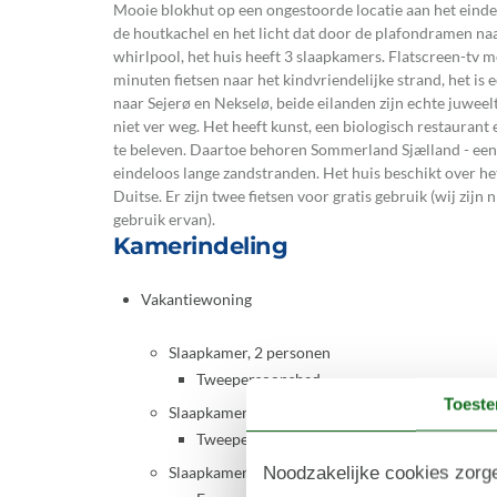
Mooie blokhut op een ongestoorde locatie aan het ei
de houtkachel en het licht dat door de plafondramen naar
whirlpool, het huis heeft 3 slaapkamers. Flatscreen-tv met
minuten fietsen naar het kindvriendelijke strand, het is 
naar Sejerø en Nekselø, beide eilanden zijn echte juwe
niet ver weg. Het heeft kunst, een biologisch restaurant
te beleven. Daartoe behoren Sommerland Sjælland - een p
eindeloos lange zandstranden. Het huis beschikt over h
Duitse. Er zijn twee fietsen voor gratis gebruik (wij zijn
gebruik ervan).
Kamerindeling
Vakantiewoning
Slaapkamer, 2 personen
Tweepersoonsbed
Toest
Slaapkamer, 2 personen
Tweepersoonsbed
Noodzakelijke cookies zorge
Slaapkamer, 2 personen