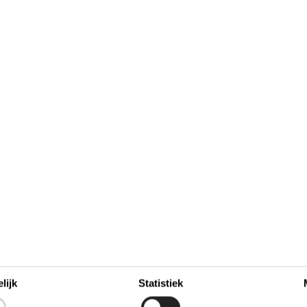
september 2026
zo
ma
di
wo
do
vr
za
zo
2
1
2
3
4
5
6
36
9
11
12
13
7
8
9
10
37
16
14
15
16
17
18
19
20
38
23
21
22
23
24
25
26
27
39
30
28
29
30
40
41
Bezet
Aankomst mogelijk
lijk
Statistiek