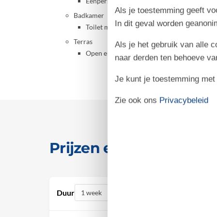
Eenpersoonsbed
Als je toestemming geeft voo
Badkamer
In dit geval worden geanon
Toilet met warm en koud water, Douche
Terras
Als je het gebruik van alle 
Open en overdekt terras
naar derden ten behoeve va
Je kunt je toestemming met be
Zie ook ons
Privacybeleid
Prijzen en kalender
Duur