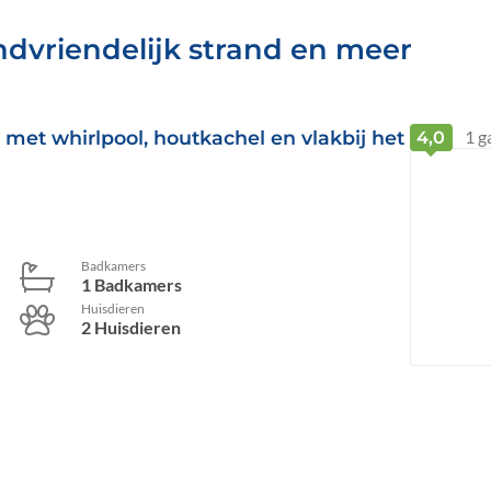
indvriendelijk strand en meer
 met whirlpool, houtkachel en vlakbij het
1
g
4,0
Badkamers
1 Badkamers
Huisdieren
2 Huisdieren