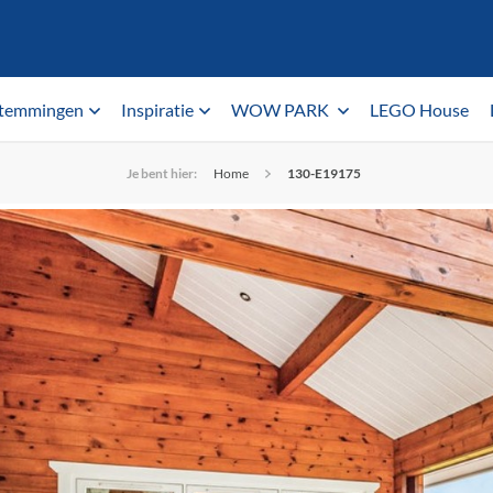
temmingen
Inspiratie
WOW PARK
LEGO House
Je bent hier:
Home
130-E19175