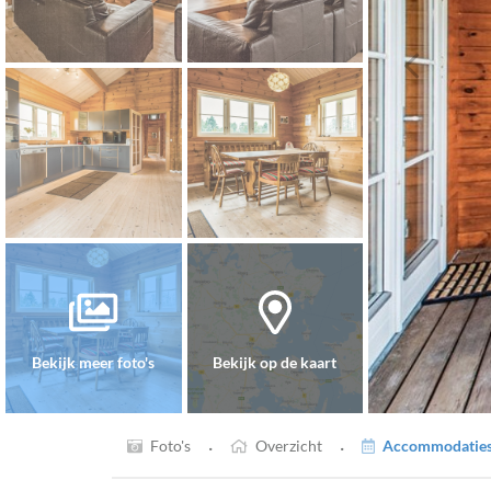
Bekijk meer foto's
Bekijk op de kaart
·
·
Foto's
Overzicht
Accommodaties 