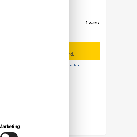
Periode
Aankomst
Vertrek
Duur
1 week
Personen
Tot 6 personen
Let op
Aankomst is niet geselecteerd.
Contract- en huurvoorwaarden
Marketing