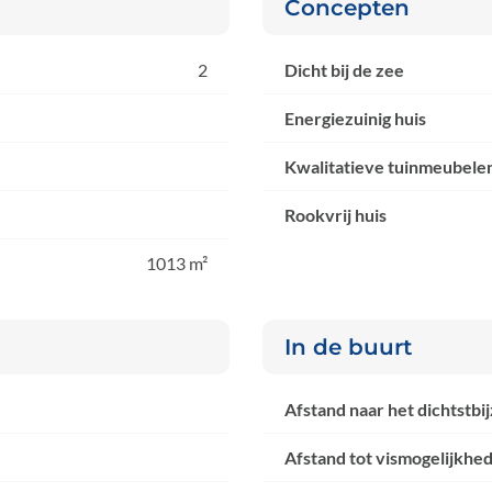
Concepten
2
Dicht bij de zee
Energiezuinig huis
Kwalitatieve tuinmeubele
Rookvrij huis
1013 m²
In de buurt
Afstand naar het dichtstbi
Afstand tot vismogelijkhe