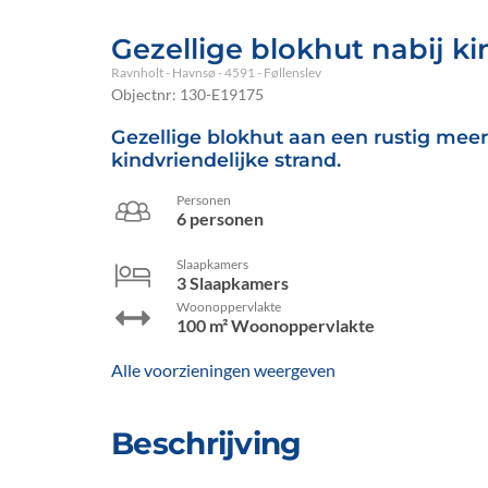
Gezellige blokhut nabij k
Ravnholt
 - Havnsø
 - 4591
 - Føllenslev
Objectnr:
130-E19175
Gezellige blokhut aan een rustig meer
kindvriendelijke strand.
Personen
6 personen
Slaapkamers
3 Slaapkamers
Woonoppervlakte
100 m² Woonoppervlakte
Alle voorzieningen weergeven
Beschrijving