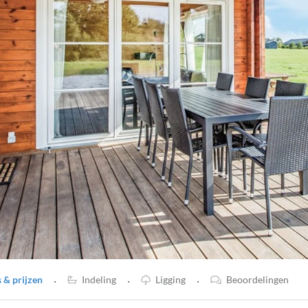
·
·
·
& prijzen
Indeling
Ligging
Beoordelingen