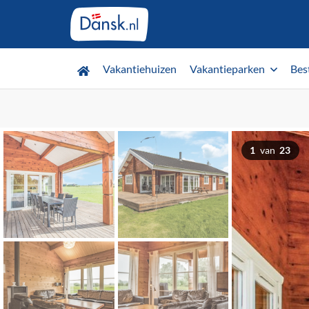
Vakantiehuizen
Vakantieparken
Bes
1
van
23