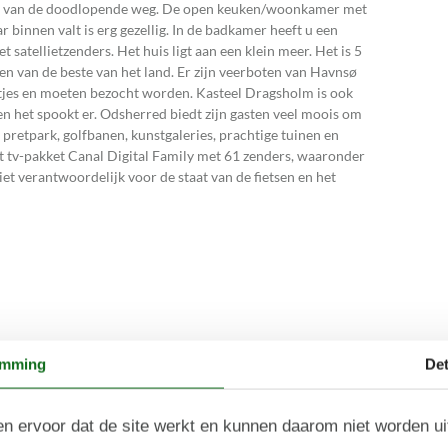
nde van de doodlopende weg. De open keuken/woonkamer met
 binnen valt is erg gezellig. In de badkamer heeft u een
 satellietzenders. Het huis ligt aan een klein meer. Het is 5
een van de beste van het land. Er zijn veerboten van Havnsø
eltjes en moeten bezocht worden. Kasteel Dragsholm is ook
 en het spookt er. Odsherred biedt zijn gasten veel moois om
retpark, golfbanen, kunstgaleries, prachtige tuinen en
et tv-pakket Canal Digital Family met 61 zenders, waaronder
 niet verantwoordelijk voor de staat van de fietsen en het
emming
Det
n ervoor dat de site werkt en kunnen daarom niet worden u