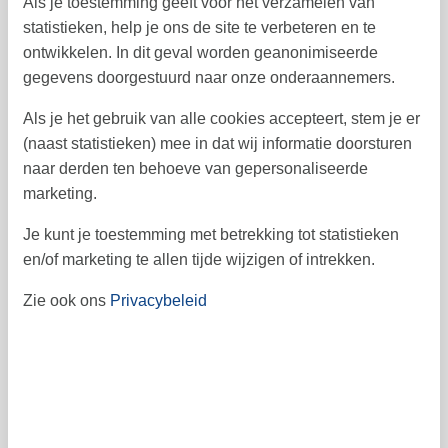
Als je toestemming geeft voor het verzamelen van
28
29
30
40
statistieken, help je ons de site te verbeteren en te
ontwikkelen. In dit geval worden geanonimiseerde
41
gegevens doorgestuurd naar onze onderaannemers.
oktober 2026
Als je het gebruik van alle cookies accepteert, stem je er
ma
di
wo
do
vr
za
zo
(naast statistieken) mee in dat wij informatie doorsturen
1
2
3
4
40
naar derden ten behoeve van gepersonaliseerde
marketing.
9
10
11
5
6
7
8
41
Je kunt je toestemming met betrekking tot statistieken
12
13
14
15
16
17
18
42
en/of marketing te allen tijde wijzigen of intrekken.
19
20
21
22
23
24
25
43
Zie ook ons
Privacybeleid
26
27
28
29
30
31
44
45
Vrij
Bezet
Aankomst mogelijk