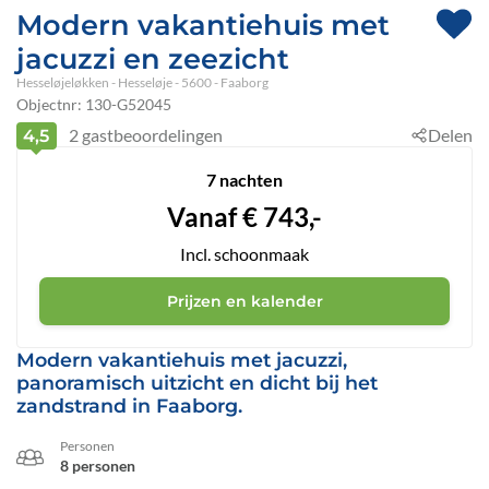
Modern vakantiehuis met
jacuzzi en zeezicht
Hesseløjeløkken
 - Hesseløje
 - 5600
 - Faaborg
Objectnr:
130-G52045
2
gastbeoordelingen
Delen
4,5
7 nachten
Vanaf
€
743,-
Incl. schoonmaak
Prijzen en kalender
Modern vakantiehuis met jacuzzi,
panoramisch uitzicht en dicht bij het
zandstrand in Faaborg.
Personen
8 personen