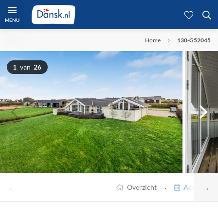
MENU
Home
130-G52045
1
van
26
←
→
·
Overzicht
Accommodat