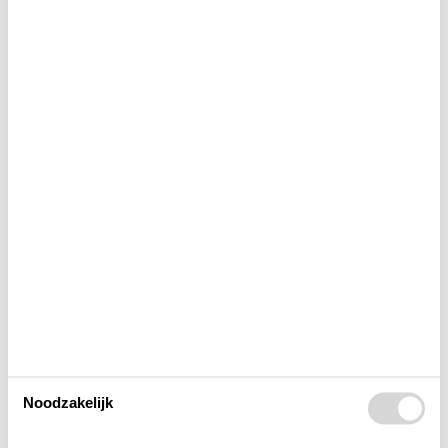
Bad
Binnenshuis
Buitenshuis
Concepten
Elektrische artikelen
In de buurt
Noodzakelijk
Keuken