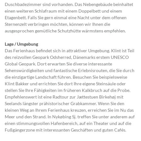
Duschbadezimmer sind vorhanden. Das Nebengebäude beinhaltet
einen weiteren Schlafraum mit einem Doppelbett und einem
Etagenbett. Falls Sie gern einmal eine Nacht unter dem offenen
Sternenzelt verbringen möchten, können wir Ihnen die
ausgesprochen gemütliche Schutzhütte wärmstens empfehlen.
Lage
/ Umgebung
Das Ferienhaus befindet sich in attraktiver Umgebung. Klint ist Teil
des reizvollen Geopark Odsherred, Dänemarks erstem UNESCO
Global Geopark. Dort erwarten Sie diverse interessante
Sehenswürdigkeiten und fantastische Erlebnisrouten, die Sie durch
die einzigartige Landschaft führen. Besuchen Sie beispielsweise
Klint Bakker und errichten Sie dort Ihre eigene Steinsäule oder
stellen Sie Ihre Fähigkeiten im früheren Kalkbruch auf die Probe.
Empfehlenswert ist eine Radtour zur Jættestuen Birkehøj mit
Seelands längster prähistorischer Grabkammer. Wenn Sie den
kleinen Weg an Ihrem Ferienhaus kreuzen, erreichen Sie im Nu das
Meer und den Strand. In Nykøbing Sj. treffen Sie unter anderem auf
einen stimmungsvollen Hafenbereich, auf ein Theater und auf die
Fußgängerzone mit interessanten Geschäften und guten Cafés.