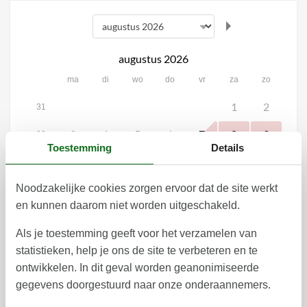
augustus 2026
ma
di
wo
do
vr
za
zo
1
2
31
3
4
5
6
7
8
9
32
Toestemming
Details
10
11
12
13
14
15
16
33
17
18
19
20
21
22
23
Noodzakelijke cookies zorgen ervoor dat de site werkt
34
en kunnen daarom niet worden uitgeschakeld.
24
25
26
27
28
29
30
35
Als je toestemming geeft voor het verzamelen van
31
36
statistieken, help je ons de site te verbeteren en te
Vroegtijdig boeken
ontwikkelen. In dit geval worden geanonimiseerde
Wil je vrijblijvend vroegtijdig boeken?
gegevens doorgestuurd naar onze onderaannemers.