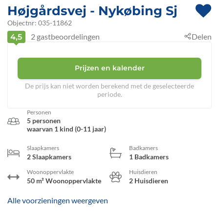
Højgårdsvej
 - Nykøbing Sj
 - Klint
 - 4500
Objectnr:
035-11862
2
gastbeoordelingen
Delen
4,5
Prijzen en kalender
De prijs kan niet worden berekend met de geselecteerde
periode.
Personen
5 personen
waarvan 1 kind (0-11 jaar)
Slaapkamers
Badkamers
2 Slaapkamers
1 Badkamers
Woonoppervlakte
Huisdieren
50 m² Woonoppervlakte
2 Huisdieren
Alle voorzieningen weergeven