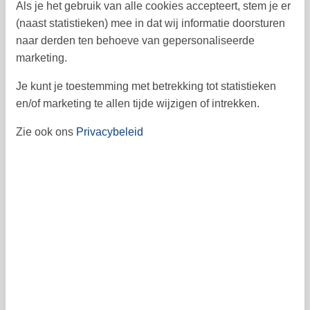
Vroegtijdig boeken
Als je het gebruik van alle cookies accepteert, stem je er
(naast statistieken) mee in dat wij informatie doorsturen
naar derden ten behoeve van gepersonaliseerde
Vrij
Bezet
Aankomst mogelijk
marketing.
Je kunt je toestemming met betrekking tot statistieken
Prijs
en/of marketing te allen tijde wijzigen of intrekken.
Zie ook ons
Privacybeleid
Periode
Aankomst
Vertrek
Duur
Personen
Tot 5 personen
waarvan 1 kind (0-11 jaar)
Let op
Aankomst is niet geselecteerd.
Duur is niet geselecteerd.
Contract- en huurvoorwaarden