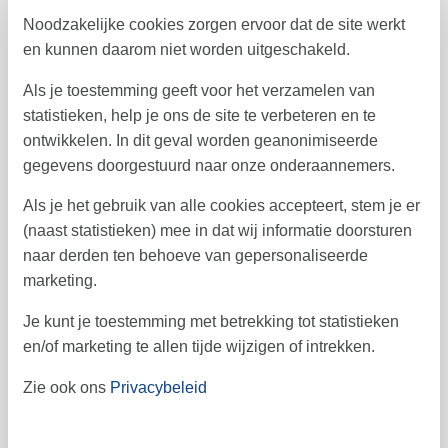
Noodzakelijke cookies zorgen ervoor dat de site werkt
ma
di
wo
do
vr
za
zo
en kunnen daarom niet worden uitgeschakeld.
1
2
31
Als je toestemming geeft voor het verzamelen van
3
4
5
6
7
8
9
32
statistieken, help je ons de site te verbeteren en te
ontwikkelen. In dit geval worden geanonimiseerde
10
11
12
13
14
16
15
33
gegevens doorgestuurd naar onze onderaannemers.
17
18
19
20
21
22
23
34
Als je het gebruik van alle cookies accepteert, stem je er
24
25
26
27
28
29
30
35
(naast statistieken) mee in dat wij informatie doorsturen
naar derden ten behoeve van gepersonaliseerde
31
36
marketing.
september 2026
Je kunt je toestemming met betrekking tot statistieken
ma
di
wo
do
vr
za
zo
en/of marketing te allen tijde wijzigen of intrekken.
1
2
3
4
5
6
36
Zie ook ons
Privacybeleid
7
8
9
10
11
12
13
37