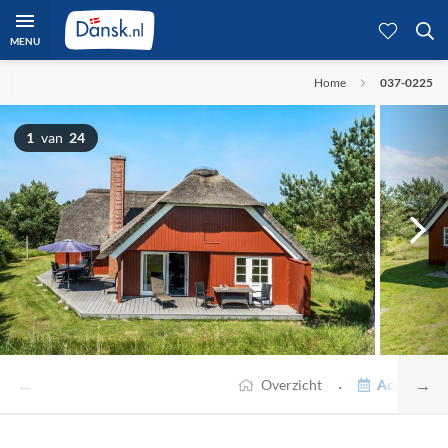
MENU
Home
037-0225
1
van
24
←
→
·
Overzicht
Accommodat