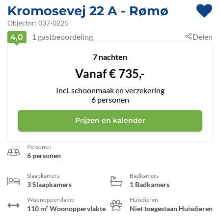
Kromosevej 22 A
 - Rømø
 - 6792
Objectnr:
037-0225
1
gastbeoordeling
Delen
4,0
 - Kromose
7 nachten
Vanaf
€
735,-
Incl. schoonmaak en verzekering
6
personen
Prijzen en kalender
Personen
6 personen
Slaapkamers
Badkamers
3 Slaapkamers
1 Badkamers
Woonoppervlakte
Huisdieren
110 m² Woonoppervlakte
Niet toegestaan Huisdieren