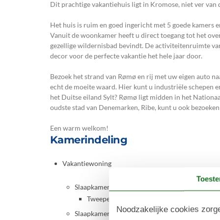
Dit prachtige vakantiehuis ligt in Kromose, niet ver va
Het huis is ruim en goed ingericht met 5 goede kamers 
Vanuit de woonkamer heeft u direct toegang tot het overd
gezellige wildernisbad bevindt. De activiteitenruimte van
decor voor de perfecte vakantie het hele jaar door.
Bezoek het strand van Rømø en rij met uw eigen auto na
echt de moeite waard. Hier kunt u industriële schepen e
het Duitse eiland Sylt? Rømø ligt midden in het Nation
oudste stad van Denemarken, Ribe, kunt u ook bezoeken t
Een warm welkom!
Kamerindeling
Vakantiewoning
Toest
Slaapkamer, 2 personen
Tweepersoonsbed
Noodzakelijke cookies zorge
Slaapkamer, 2 personen