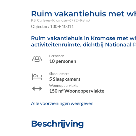
Ruim vakantiehuis met wh
P.S. Carlsvej
 - Kromose
 - 6792
 - Rømø
Objectnr:
130-R10011
Ruim vakantiehuis in Kromose met whi
activiteitenruimte, dichtbij Nationaa
Personen
10 personen
Slaapkamers
5 Slaapkamers
Woonoppervlakte
150 m² Woonoppervlakte
Alle voorzieningen weergeven
Beschrijving