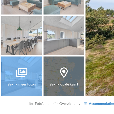
Bekijk meer foto's
Bekijk op de kaart
·
·
Foto's
Overzicht
Accommodaties 