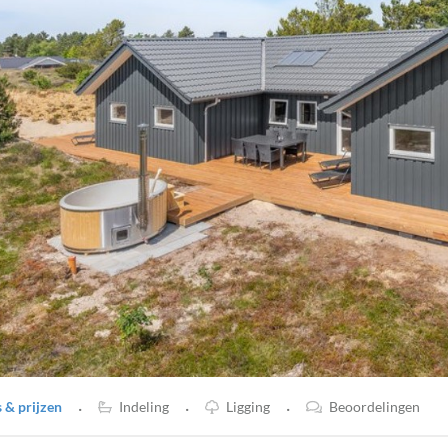
·
·
·
& prijzen
Indeling
Ligging
Beoordelingen