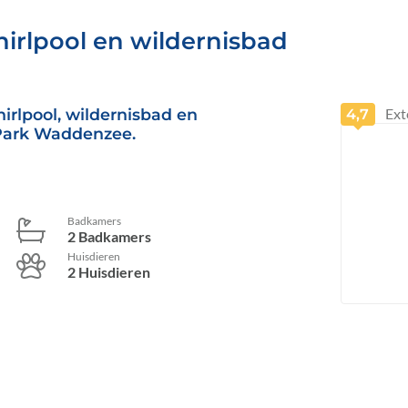
irlpool en wildernisbad
rlpool, wildernisbad en
Ext
4,7
l Park Waddenzee.
Badkamers
2 Badkamers
Huisdieren
2 Huisdieren