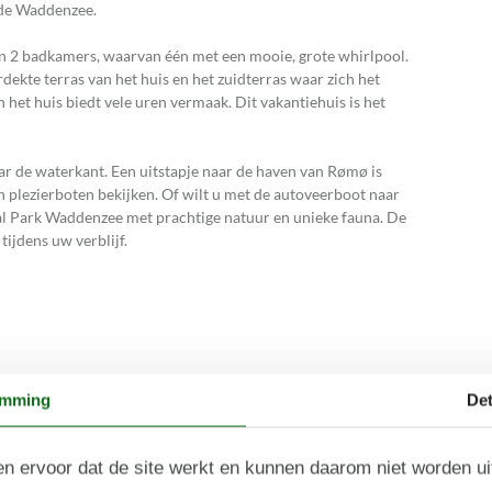
n de Waddenzee.
en 2 badkamers, waarvan één met een mooie, grote whirlpool.
ekte terras van het huis en het zuidterras waar zich het
 het huis biedt vele uren vermaak. Dit vakantiehuis is het
ar de waterkant. Een uitstapje naar de haven van Rømø is
n plezierboten bekijken. Of wilt u met de autoveerboot naar
aal Park Waddenzee met prachtige natuur en unieke fauna. De
ijdens uw verblijf.
emming
Det
n ervoor dat de site werkt en kunnen daarom niet worden u