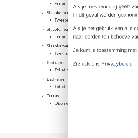
Eenpersoonsbed
Als je toestemming geeft voo
Slaapkamer, 2 personen
In dit geval worden geanon
Tweepersoonsbed
Als je het gebruik van alle 
Slaapkamer, 2 personen
naar derden ten behoeve va
Eenpersoonsbed
Slaapkamer, 2 personen
Je kunt je toestemming met be
Tweepersoonsbed
Badkamer
Zie ook ons
Privacybeleid
Toilet met warm en koud water, Douche
Badkamer
Toilet met warm en koud water, Douche
Terras
Open en overdekt terras