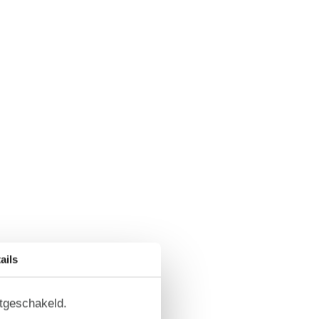
ails
itgeschakeld.