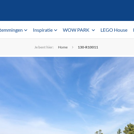
temmingen
Inspiratie
WOW PARK
LEGO House
Je bent hier:
Home
130-R10011