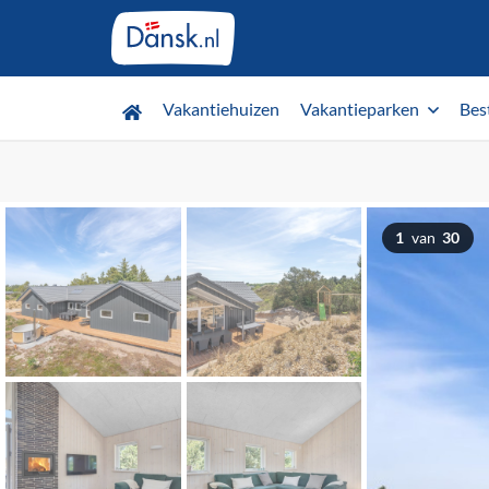
Vakantiehuizen
Vakantieparken
Bes
1
van
30