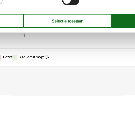
23
21
22
23
24
25
26
27
39
28
29
30
30
40
41
Bezet
Aankomst mogelijk