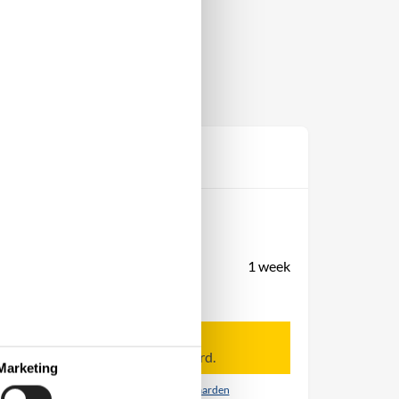
Prijs
Periode
Aankomst
Vertrek
Duur
1 week
Personen
Tot 10 personen
Let op
Aankomst is niet geselecteerd.
Marketing
Contract- en huurvoorwaarden