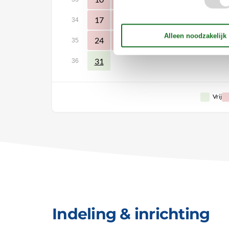
17
18
19
20
21
22
34
24
25
26
27
28
29
35
31
36
Vrij
Indeling & inrichting