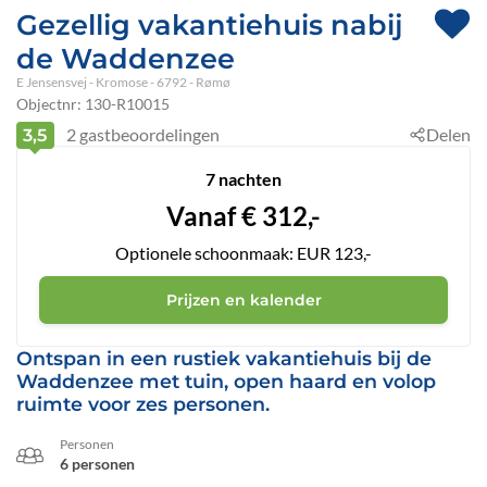
Gezellig vakantiehuis nabij
de Waddenzee
E Jensensvej
 - Kromose
 - 6792
 - Rømø
Objectnr:
130-R10015
2
gastbeoordelingen
Delen
3,5
7 nachten
Vanaf
€
312,-
Optionele schoonmaak: EUR 123,-
Prijzen en kalender
Ontspan in een rustiek vakantiehuis bij de
Waddenzee met tuin, open haard en volop
ruimte voor zes personen.
Personen
6 personen