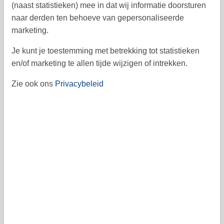
(naast statistieken) mee in dat wij informatie doorsturen
19
20
21
22
23
24
25
43
naar derden ten behoeve van gepersonaliseerde
26
27
28
29
marketing.
30
31
44
Je kunt je toestemming met betrekking tot statistieken
45
en/of marketing te allen tijde wijzigen of intrekken.
Zie ook ons
Privacybeleid
Vrij
Bezet
Aankomst mogelijk
Prijs
Periode
Aankomst
Vertrek
Duur
1 week
Personen
Tot 6 personen
Let op