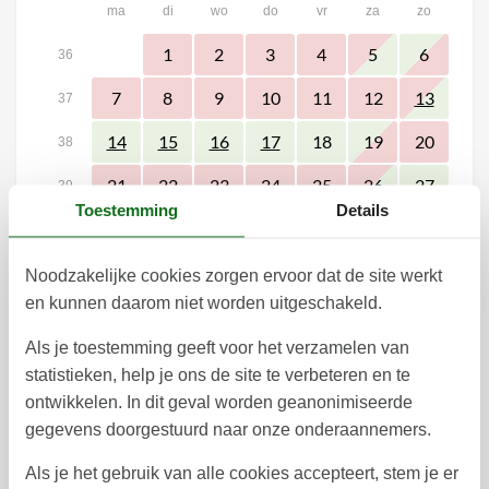
ma
di
wo
do
vr
za
zo
1
2
3
4
5
6
36
7
8
9
10
11
12
13
37
18
19
20
14
15
16
17
38
21
22
23
24
25
26
27
39
Toestemming
Details
30
28
29
40
41
Noodzakelijke cookies zorgen ervoor dat de site werkt
en kunnen daarom niet worden uitgeschakeld.
oktober 2026
ma
di
wo
do
vr
za
zo
Als je toestemming geeft voor het verzamelen van
statistieken, help je ons de site te verbeteren en te
1
2
3
4
40
ontwikkelen. In dit geval worden geanonimiseerde
8
9
10
11
5
6
7
41
gegevens doorgestuurd naar onze onderaannemers.
12
13
14
15
16
17
18
42
Als je het gebruik van alle cookies accepteert, stem je er