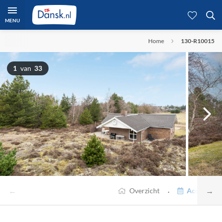
MENU
Home
130-R10015
1
van
33
←
→
·
Overzicht
Accommodat