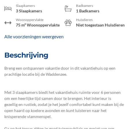
Slaapkamers
Badkamers
3 Slaapkamers
1 Badkamers
Woonoppervlakte
Huisdieren
75 m² Woonoppervlakte
Niet toegestaan Huisdieren
Alle voorzieningen weergeven
Beschrijving
Breng een ontspannen vakantie door in dit vakantiehuis op een
prachtige locatie bij de Waddenzee.
Met 3 slaapkamers biedt het vakantiehuis ruimte voor 6 personen
om een heerlijke tijd samen door te brengen. Het interieur is
gezellig en rustiek, zodat je het jezelf comfortabel kunt maken bij de
open haard op koelere avonden en kunt luisteren naar het
knisperende vlammenspel.
Ga op het terras zitten in goed tuinmeubilair en geniet van een