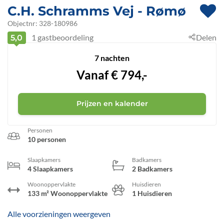
C.H. Schramms Vej
 - Rømø
 - 6792
Objectnr:
328-180986
1
gastbeoordeling
Delen
5,0
 - Kromose
7 nachten
Vanaf
€
794,-
Prijzen en kalender
Personen
10 personen
Slaapkamers
Badkamers
4 Slaapkamers
2 Badkamers
Woonoppervlakte
Huisdieren
133 m² Woonoppervlakte
1 Huisdieren
Alle voorzieningen weergeven