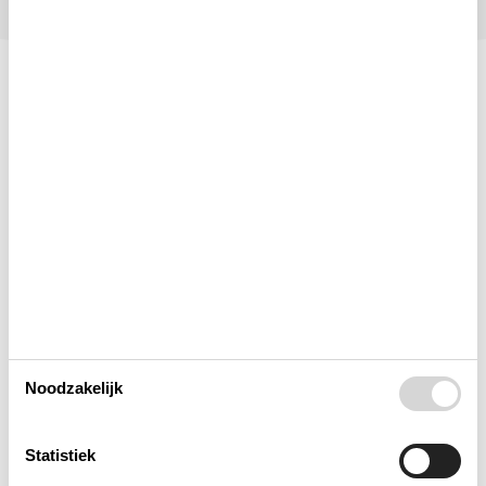
Indeling & inrichting
Woonkamer
Slaapkamer
Keuken
Badkamer
Noodzakelijk
Objectinfo - Anders
Statistiek