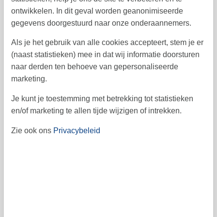
3
4
5
6
7
8
9
32
ontwikkelen. In dit geval worden geanonimiseerde
gegevens doorgestuurd naar onze onderaannemers.
10
11
12
13
14
15
16
33
Als je het gebruik van alle cookies accepteert, stem je er
17
18
19
20
21
23
22
34
(naast statistieken) mee in dat wij informatie doorsturen
24
25
26
27
28
30
29
35
naar derden ten behoeve van gepersonaliseerde
marketing.
31
36
september 2026
Je kunt je toestemming met betrekking tot statistieken
en/of marketing te allen tijde wijzigen of intrekken.
ma
di
wo
do
vr
za
zo
Zie ook ons
Privacybeleid
1
2
3
4
5
6
36
7
8
9
10
11
12
13
37
14
15
16
17
18
20
19
38
21
22
23
24
25
26
27
39
28
29
30
40