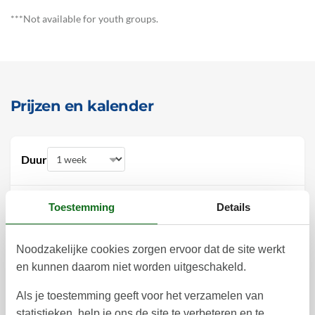
***Not available for youth groups.
Prijzen en kalender
Duur
Toestemming
Details
augustus 2026
Noodzakelijke cookies zorgen ervoor dat de site werkt
en kunnen daarom niet worden uitgeschakeld.
ma
di
wo
do
vr
za
zo
1
2
Als je toestemming geeft voor het verzamelen van
31
statistieken, help je ons de site te verbeteren en te