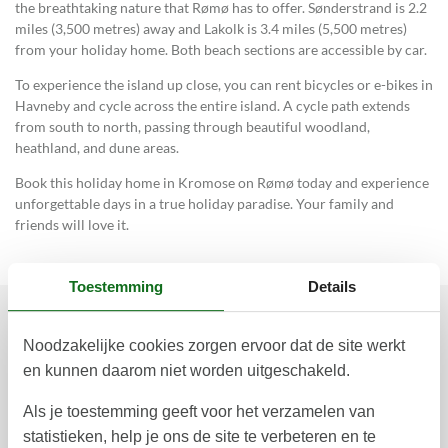
the breathtaking nature that Rømø has to offer. Sønderstrand is 2.2
miles (3,500 metres) away and Lakolk is 3.4 miles (5,500 metres)
from your holiday home. Both beach sections are accessible by car.
To experience the island up close, you can rent bicycles or e-bikes in
Havneby and cycle across the entire island. A cycle path extends
from south to north, passing through beautiful woodland,
heathland, and dune areas.
Book this holiday home in Kromose on Rømø today and experience
unforgettable days in a true holiday paradise. Your family and
friends will love it.
Toestemming
Details
Prijzen en kalender
Noodzakelijke cookies zorgen ervoor dat de site werkt
en kunnen daarom niet worden uitgeschakeld.
Als je toestemming geeft voor het verzamelen van
Duur
statistieken, help je ons de site te verbeteren en te