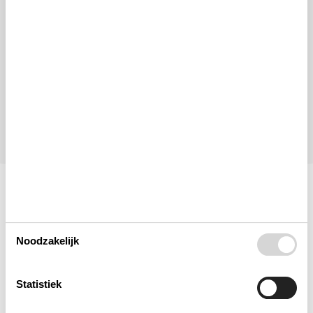
Vertrek
Duur
1 week
Personen
Tot 10 personen
Let op
Aankomst is niet geselecteerd.
Contract- en huurvoorwaarden
Indeling & inrichting
Noodzakelijk
Woonkamer
Statistiek
Slaapkamer