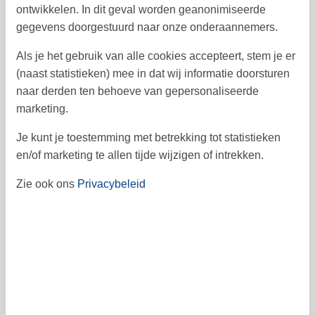
ontwikkelen. In dit geval worden geanonimiseerde
gegevens doorgestuurd naar onze onderaannemers.
Als je het gebruik van alle cookies accepteert, stem je er
november 2026
(naast statistieken) mee in dat wij informatie doorsturen
naar derden ten behoeve van gepersonaliseerde
ma
di
wo
do
vr
za
zo
marketing.
1
44
Je kunt je toestemming met betrekking tot statistieken
2
3
4
5
6
7
8
45
en/of marketing te allen tijde wijzigen of intrekken.
9
10
11
12
13
15
14
46
Zie ook ons
Privacybeleid
16
17
18
19
20
22
21
47
23
24
25
26
27
29
28
48
30
49
december 2026
ma
di
wo
do
vr
za
zo