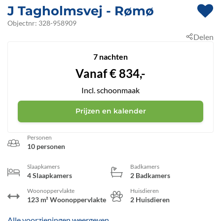
J Tagholmsvej
 - Rømø
 - 6792
Objectnr:
328-958909
Delen
 - Kromose
7 nachten
Vanaf
€
834,-
Incl. schoonmaak
Prijzen en kalender
Personen
10 personen
Slaapkamers
Badkamers
4 Slaapkamers
2 Badkamers
Woonoppervlakte
Huisdieren
123 m² Woonoppervlakte
2 Huisdieren
Alle voorzieningen weergeven