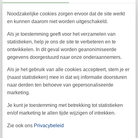
12
13
14
15
16
17
18
42
Noodzakelijke cookies zorgen ervoor dat de site werkt
19
20
21
22
23
25
24
43
en kunnen daarom niet worden uitgeschakeld.
26
27
28
29
30
31
44
Als je toestemming geeft voor het verzamelen van
45
statistieken, help je ons de site te verbeteren en te
ontwikkelen. In dit geval worden geanonimiseerde
gegevens doorgestuurd naar onze onderaannemers.
Vrij
Bezet
Aankomst mogelijk
Als je het gebruik van alle cookies accepteert, stem je er
(naast statistieken) mee in dat wij informatie doorsturen
Prijs
naar derden ten behoeve van gepersonaliseerde
marketing.
Periode
Je kunt je toestemming met betrekking tot statistieken
Aankomst
Vertrek
en/of marketing te allen tijde wijzigen of intrekken.
Duur
1 week
Personen
Zie ook ons
Privacybeleid
Tot 8 personen