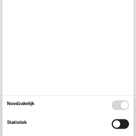
Binnenshuis
Buitenshuis
Keuken
Verschillend
Wellness
Noodzakelijk
Ligging & omgeving
Statistiek