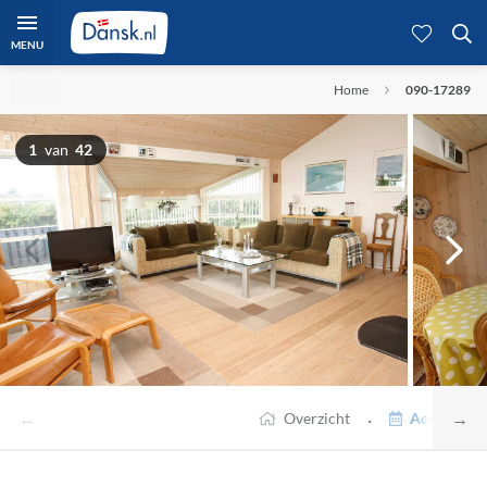
MENU
Home
090-17289
1
van
42
←
→
·
Overzicht
Accommodat