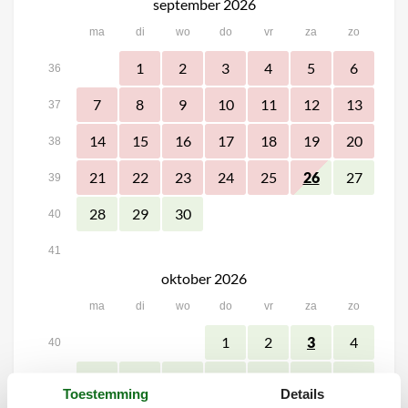
september 2026
ma
di
wo
do
vr
za
zo
1
2
3
4
5
6
36
7
8
9
10
11
12
13
37
14
15
16
17
18
19
20
38
21
22
23
24
25
27
26
39
28
29
30
40
41
oktober 2026
ma
di
wo
do
vr
za
zo
1
2
4
3
40
5
6
7
8
9
11
10
41
Toestemming
Details