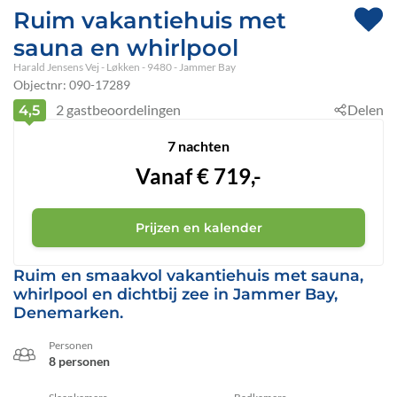
Ruim vakantiehuis met
sauna en whirlpool
Harald Jensens Vej
 - Løkken
 - 9480
 - Jammer Bay
Objectnr:
090-17289
2
gastbeoordelingen
Delen
4,5
7 nachten
Vanaf
€
719,-
Prijzen en kalender
Ruim en smaakvol vakantiehuis met sauna,
whirlpool en dichtbij zee in Jammer Bay,
Denemarken.
Personen
8 personen