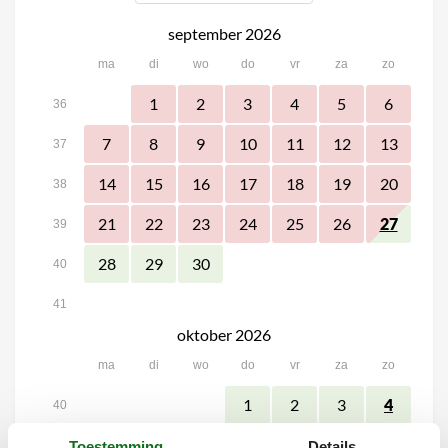
september 2026
ma
di
wo
do
vr
za
zo
1
2
3
4
5
6
36
7
8
9
10
11
12
13
37
14
15
16
17
18
19
20
38
21
22
23
24
25
26
27
39
28
29
30
40
41
oktober 2026
ma
di
wo
do
vr
za
zo
1
2
3
4
40
5
6
7
8
9
10
11
Toestemming
Details
41