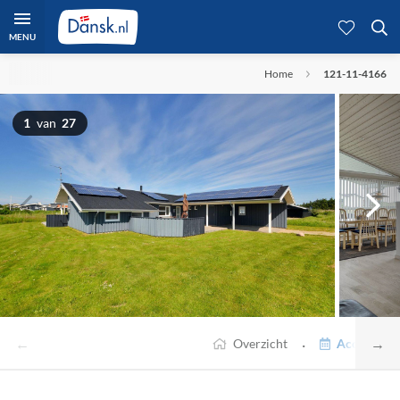
MENU
Home
121-11-4166
1
van
27
←
→
·
Overzicht
Accommodat