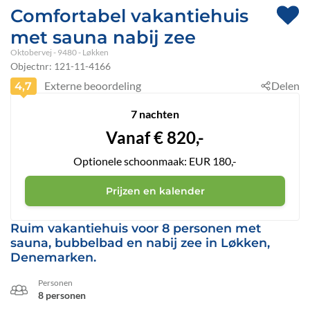
Comfortabel vakantiehuis
met sauna nabij zee
Oktobervej
 - 9480
 - Løkken
Objectnr:
121-11-4166
Externe beoordeling
Delen
4,7
7 nachten
Vanaf
€
820,-
Optionele schoonmaak: EUR 180,-
Prijzen en kalender
Ruim vakantiehuis voor 8 personen met
sauna, bubbelbad en nabij zee in Løkken,
Denemarken.
Personen
8 personen