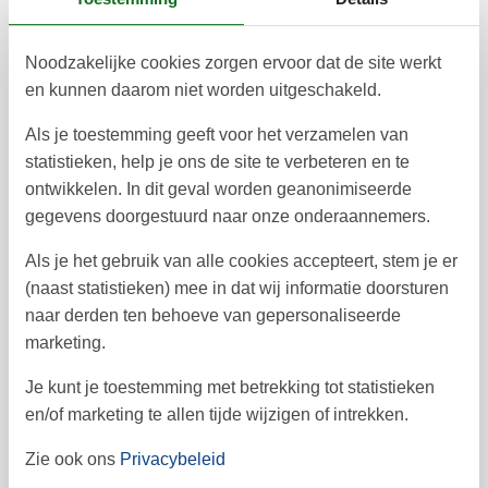
12
13
14
15
16
17
18
42
Noodzakelijke cookies zorgen ervoor dat de site werkt
19
20
21
22
23
24
25
43
en kunnen daarom niet worden uitgeschakeld.
26
27
28
29
30
31
44
Als je toestemming geeft voor het verzamelen van
statistieken, help je ons de site te verbeteren en te
45
ontwikkelen. In dit geval worden geanonimiseerde
gegevens doorgestuurd naar onze onderaannemers.
Vrij
Bezet
Aankomst mogelijk
Als je het gebruik van alle cookies accepteert, stem je er
(naast statistieken) mee in dat wij informatie doorsturen
Prijs
naar derden ten behoeve van gepersonaliseerde
marketing.
Periode
Je kunt je toestemming met betrekking tot statistieken
Aankomst
en/of marketing te allen tijde wijzigen of intrekken.
Vertrek
Duur
1 week
Zie ook ons
Privacybeleid
Personen