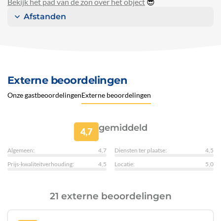
Bekijk het pad van de zon over het object
😎
Afstanden
Externe beoordelingen
Onze gastbeoordelingen
Externe beoordelingen
gemiddeld
4,7
Algemeen:
4,7
Diensten ter plaatse:
4,5
Prijs-kwaliteitverhouding:
4,5
Locatie:
5,0
21 externe beoordelingen