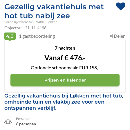
Gezellig vakantiehuis met
hot tub nabij zee
Søren Kjeldsens Vej
 - 9480
 - Løkken
Objectnr:
121-11-4198
1
gastbeoordeling
Delen
4,0
7 nachten
Vanaf
€
476,-
Optionele schoonmaak: EUR 158,-
Prijzen en kalender
Gezellig vakantiehuis bij Løkken met hot tub,
omheinde tuin en vlakbij zee voor een
ontspannen verblijf.
Personen
6 personen