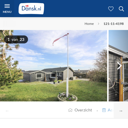
MENU
Home
121-11-4198
1
van
23
←
→
·
Overzicht
Accommodat