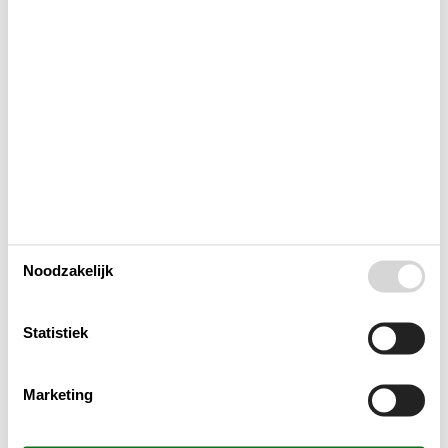
Houd er rekening mee dat
Keuken
Lay-out
Multimediaal
Toegang tot het vakantiehuis
Noodzakelijk
Toilet en badkamer
Statistiek
Whirlpool
Marketing