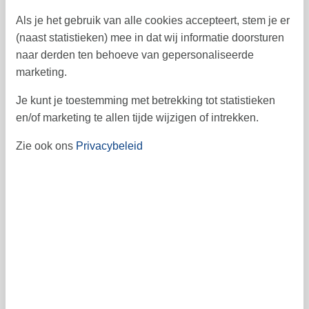
Als je het gebruik van alle cookies accepteert, stem je er
2
3
4
5
6
7
8
45
(naast statistieken) mee in dat wij informatie doorsturen
9
10
11
12
13
14
15
46
naar derden ten behoeve van gepersonaliseerde
marketing.
16
17
18
19
20
21
22
47
Je kunt je toestemming met betrekking tot statistieken
23
24
25
26
27
28
29
48
en/of marketing te allen tijde wijzigen of intrekken.
30
49
Zie ook ons
Privacybeleid
Vrij
Bezet
Aankomst mogelijk
Prijs
Periode
Aankomst
Vertrek