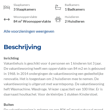
Slaapkamers
Badkamers
3 Slaapkamers
1 Badkamers
Woonoppervlakte
Huisdieren
84 m² Woonoppervlakte
2 Huisdieren
Alle voorzieningen weergeven
Beschrijving
Inrichting
Vakantiehuis is geschikt voor 6 personen en 1 kinderen tot 3 jaar.
De vakantiewoning heeft een oppervlakte van 84 m2 en is gebouwd
in 1968. In 2014 ondergingen de vakantiewoning een gedeeltelijke
renovatie. Het is toegestaan om 2 huisdieren mee te nemen. De
vakantiewoning is uitgerust met warmtepomp. De vakantiewoning
heft Wasmachine. Wasdroge. Vriezer capaciteit van 100 liter. Er is
daarnaast houtkachel. Voor de kleintjes 1 stukken Kinderstoel.
Buiten
De vakantiewoning is gelegen op een 806 m² groot natuural grond.