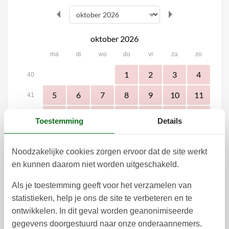
oktober 2026
ma
di
wo
do
vr
za
zo
1
2
3
4
40
5
6
7
8
9
10
11
41
12
13
14
15
16
17
18
42
Toestemming
Details
19
20
21
22
23
24
25
43
Noodzakelijke cookies zorgen ervoor dat de site werkt
31
26
27
28
29
30
44
en kunnen daarom niet worden uitgeschakeld.
45
Als je toestemming geeft voor het verzamelen van
november 2026
statistieken, help je ons de site te verbeteren en te
ma
di
wo
do
vr
za
zo
ontwikkelen. In dit geval worden geanonimiseerde
gegevens doorgestuurd naar onze onderaannemers.
1
44