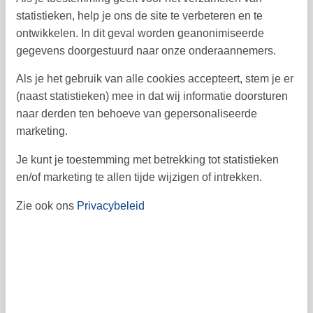
23
24
25
26
27
29
28
48
statistieken, help je ons de site te verbeteren en te
ontwikkelen. In dit geval worden geanonimiseerde
30
49
gegevens doorgestuurd naar onze onderaannemers.
Als je het gebruik van alle cookies accepteert, stem je er
Vrij
Bezet
Aankomst mogelijk
(naast statistieken) mee in dat wij informatie doorsturen
naar derden ten behoeve van gepersonaliseerde
Prijs
marketing.
Je kunt je toestemming met betrekking tot statistieken
Periode
en/of marketing te allen tijde wijzigen of intrekken.
Aankomst
Vertrek
Zie ook ons
Privacybeleid
Duur
1 week
Personen
Tot 6 personen
Let op
Aankomst is niet geselecteerd.
Contract- en huurvoorwaarden