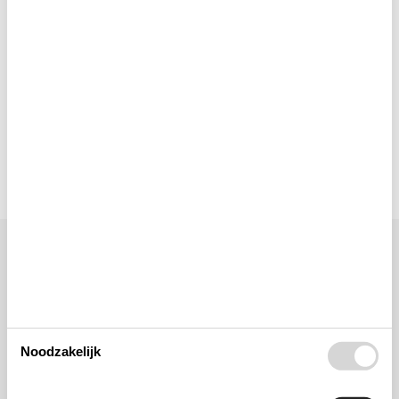
Multimediaal
Toegang tot het vakantiehuis
Toilet en badkamer
Ligging & omgeving
Noodzakelijk