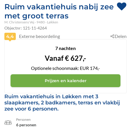
Ruim vakantiehuis nabij zee
met groot terras
M. Christensens Vej
 - 9480
 - Løkken
Objectnr:
121-11-4264
Externe beoordeling
Delen
4,4
7 nachten
Vanaf
€
627,-
Optionele schoonmaak: EUR 174,-
Prijzen en kalender
Ruim vakantiehuis in Løkken met 3
slaapkamers, 2 badkamers, terras en vlakbij
zee voor 6 personen.
Personen
6 personen