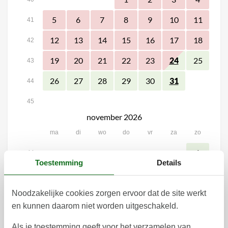
5
6
7
8
9
10
11
41
12
13
14
15
16
17
18
42
19
20
21
22
23
25
24
43
26
27
28
29
30
31
44
45
november 2026
ma
di
wo
do
vr
za
zo
1
44
Toestemming
Details
2
3
4
5
6
8
7
45
9
10
11
12
13
15
14
Noodzakelijke cookies zorgen ervoor dat de site werkt
46
en kunnen daarom niet worden uitgeschakeld.
16
17
18
19
20
22
21
47
Als je toestemming geeft voor het verzamelen van