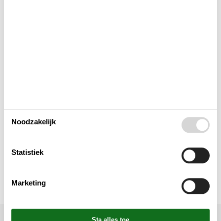
Houd er rekening mee dat
Keuken
Lay-out
Multimediaal
Noodzakelijk
Toegang tot het vakantiehuis
Statistiek
Toilet en badkamer
Marketing