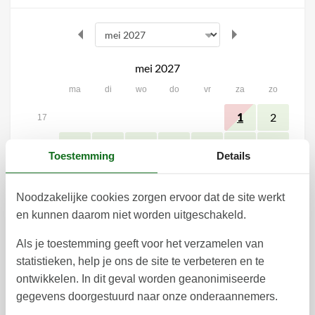
mei 2027
ma
di
wo
do
vr
za
zo
2
1
17
3
4
5
6
7
9
8
18
Toestemming
Details
10
11
12
13
14
16
15
19
Noodzakelijke cookies zorgen ervoor dat de site werkt
17
18
19
20
21
22
23
20
en kunnen daarom niet worden uitgeschakeld.
24
25
26
27
28
29
30
21
Als je toestemming geeft voor het verzamelen van
31
22
statistieken, help je ons de site te verbeteren en te
juni 2027
ontwikkelen. In dit geval worden geanonimiseerde
gegevens doorgestuurd naar onze onderaannemers.
ma
di
wo
do
vr
za
zo