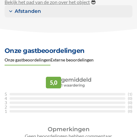
Bekijk het pad van de zon over het object
😎
Afstanden
Onze gastbeoordelingen
Onze gastbeoordelingen
Externe beoordelingen
gemiddeld
5,0
1
waardering
5
(1)
4
(0)
3
(0)
2
(0)
1
(0)
Opmerkingen
Geen beoordelingen hebben commentaar.