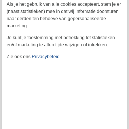
Als je het gebruik van alle cookies accepteert, stem je er
1
2
3
4
5
6
22
(naast statistieken) mee in dat wij informatie doorsturen
7
8
9
10
11
12
13
23
naar derden ten behoeve van gepersonaliseerde
marketing.
14
15
16
17
18
19
20
24
Je kunt je toestemming met betrekking tot statistieken
21
22
23
24
25
26
27
25
en/of marketing te allen tijde wijzigen of intrekken.
28
29
30
26
Zie ook ons
Privacybeleid
27
Vrij
Bezet
Aankomst mogelijk
Prijs
Periode
Aankomst