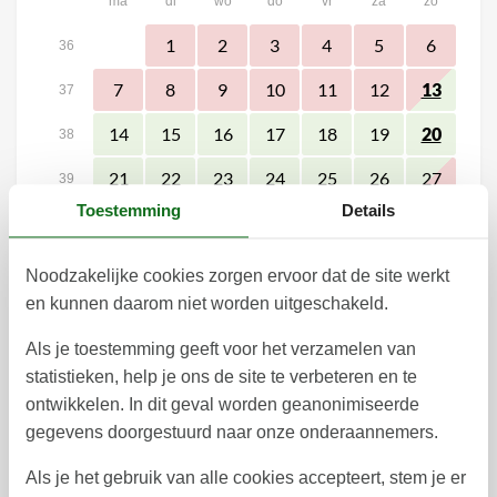
ma
di
wo
do
vr
za
zo
1
2
3
4
5
6
36
7
8
9
10
11
12
13
37
14
15
16
17
18
19
20
38
21
22
23
24
25
26
27
39
Toestemming
Details
28
29
30
40
41
Noodzakelijke cookies zorgen ervoor dat de site werkt
oktober 2026
en kunnen daarom niet worden uitgeschakeld.
ma
di
wo
do
vr
za
zo
Als je toestemming geeft voor het verzamelen van
statistieken, help je ons de site te verbeteren en te
1
2
3
4
40
ontwikkelen. In dit geval worden geanonimiseerde
5
6
7
8
9
10
11
41
gegevens doorgestuurd naar onze onderaannemers.
12
13
14
15
16
17
18
42
Als je het gebruik van alle cookies accepteert, stem je er