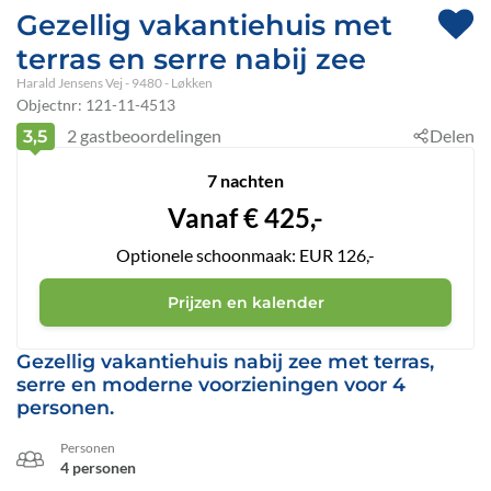
Gezellig vakantiehuis met
terras en serre nabij zee
Harald Jensens Vej
 - 9480
 - Løkken
Objectnr:
121-11-4513
2
gastbeoordelingen
Delen
3,5
7 nachten
Vanaf
€
425,-
Optionele schoonmaak: EUR 126,-
Prijzen en kalender
Gezellig vakantiehuis nabij zee met terras,
serre en moderne voorzieningen voor 4
personen.
Personen
4 personen