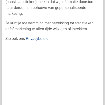
(naast statistieken) mee in dat wij informatie doorsturen
19
20
21
22
23
24
25
43
naar derden ten behoeve van gepersonaliseerde
26
27
28
29
30
31
44
marketing.
45
Je kunt je toestemming met betrekking tot statistieken
en/of marketing te allen tijde wijzigen of intrekken.
Vrij
Bezet
Aankomst mogelijk
Zie ook ons
Privacybeleid
Prijs
Periode
Aankomst
Vertrek
Duur
1 week
Personen
Tot 4 personen
Let op