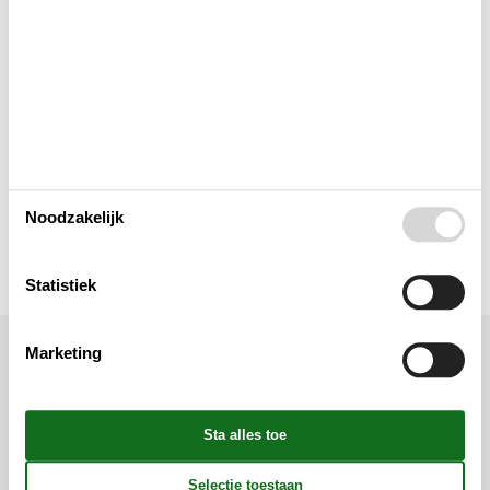
Lay-out
Multimediaal
Toegang tot het vakantiehuis
Noodzakelijk
Toilet en badkamer
Statistiek
Marketing
Ligging & omgeving