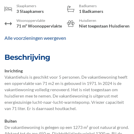
Slaapkamers
Badkamers
3 Slaapkamers
1 Badkamers
Woonoppervlakte
Huisdieren
71 m² Woonoppervlakte
Niet toegestaan Huisdieren
Alle voorzieningen weergeven
Beschrijving
Inrichting
Vakantiehuis is geschikt voor 5 personen. De vakantiewoning heeft
een oppervlakte van 71 m2 en is gebouwd in 1971. In 2024 is de
vakantiewoning volledig renoveerd. Het is niet toegestaan om
huisdieren mee te nemen. De vakantiewoning is uitgerust met
energiezuinige lucht-naar-lucht-warmtepomp. Vriezer capaciteit
van 71 liter. Er is daarnaast houtkachel.
Buiten
De vakantiewoning is gelegen op een 1273 m² groot natuural grond.
Afstand tot de zee 450 m. Dichtstbijzijnde winkel 1200 m. Bij de