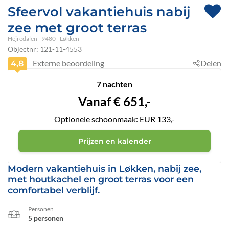
Sfeervol vakantiehuis nabij
zee met groot terras
Hejredalen
 - 9480
 - Løkken
Objectnr:
121-11-4553
Externe beoordeling
Delen
4,8
7 nachten
Vanaf
€
651,-
Optionele schoonmaak: EUR 133,-
Prijzen en kalender
Modern vakantiehuis in Løkken, nabij zee,
met houtkachel en groot terras voor een
comfortabel verblijf.
Personen
5 personen