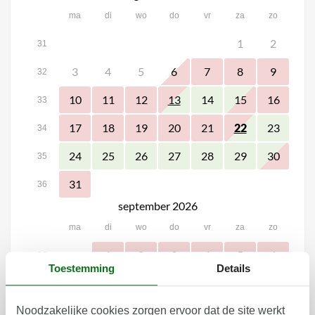
ma
di
wo
do
vr
za
zo
1
2
31
3
4
5
6
7
8
9
32
10
11
12
14
15
16
13
33
17
18
19
20
21
23
22
34
24
25
26
27
28
29
30
35
31
36
september 2026
ma
di
wo
do
vr
za
zo
1
2
3
4
5
6
36
Toestemming
Details
7
8
9
10
11
12
13
37
Noodzakelijke cookies zorgen ervoor dat de site werkt
14
15
16
17
18
19
20
38