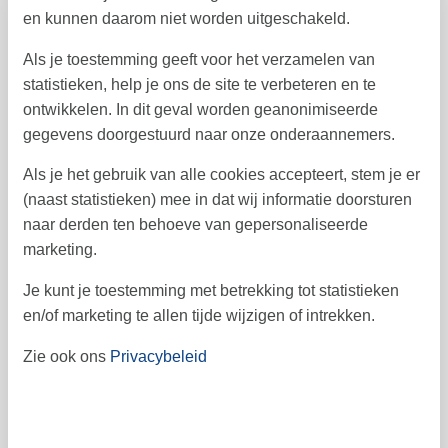
en kunnen daarom niet worden uitgeschakeld.
21
22
23
24
25
26
27
39
Als je toestemming geeft voor het verzamelen van
28
29
30
40
statistieken, help je ons de site te verbeteren en te
ontwikkelen. In dit geval worden geanonimiseerde
41
gegevens doorgestuurd naar onze onderaannemers.
Als je het gebruik van alle cookies accepteert, stem je er
Vrij
Bezet
Aankomst mogelijk
(naast statistieken) mee in dat wij informatie doorsturen
naar derden ten behoeve van gepersonaliseerde
Prijs
marketing.
Je kunt je toestemming met betrekking tot statistieken
Periode
en/of marketing te allen tijde wijzigen of intrekken.
Aankomst
Vertrek
Zie ook ons
Privacybeleid
Duur
1 week
Personen
Tot 5 personen