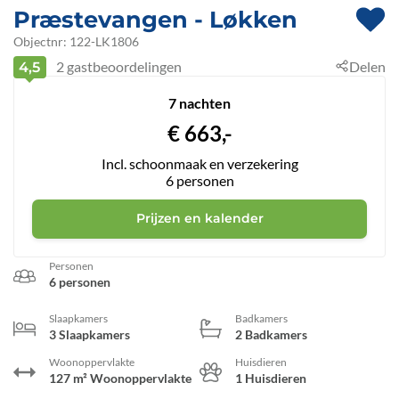
Præstevangen
 - Løkken
 - 9480
Objectnr:
122-LK1806
2
gastbeoordelingen
Delen
4,5
7 nachten
€
663,-
Incl. schoonmaak en verzekering
6
personen
Prijzen en kalender
Personen
6 personen
Slaapkamers
Badkamers
3 Slaapkamers
2 Badkamers
Woonoppervlakte
Huisdieren
127 m² Woonoppervlakte
1 Huisdieren