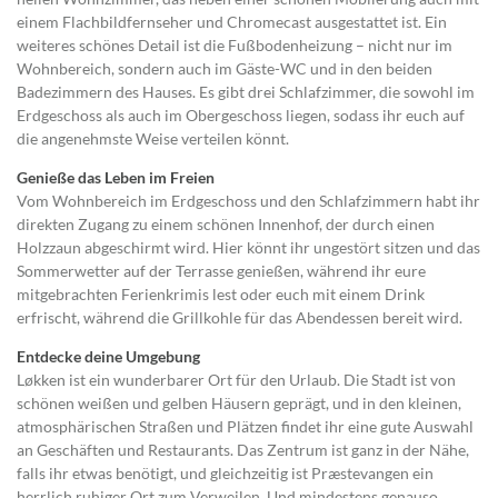
einem Flachbildfernseher und Chromecast ausgestattet ist. Ein
weiteres schönes Detail ist die Fußbodenheizung – nicht nur im
Wohnbereich, sondern auch im Gäste-WC und in den beiden
Badezimmern des Hauses. Es gibt drei Schlafzimmer, die sowohl im
Erdgeschoss als auch im Obergeschoss liegen, sodass ihr euch auf
die angenehmste Weise verteilen könnt.
Genieße das Leben im Freien
Vom Wohnbereich im Erdgeschoss und den Schlafzimmern habt ihr
direkten Zugang zu einem schönen Innenhof, der durch einen
Holzzaun abgeschirmt wird. Hier könnt ihr ungestört sitzen und das
Sommerwetter auf der Terrasse genießen, während ihr eure
mitgebrachten Ferienkrimis lest oder euch mit einem Drink
erfrischt, während die Grillkohle für das Abendessen bereit wird.
Entdecke deine Umgebung
Løkken ist ein wunderbarer Ort für den Urlaub. Die Stadt ist von
schönen weißen und gelben Häusern geprägt, und in den kleinen,
atmosphärischen Straßen und Plätzen findet ihr eine gute Auswahl
an Geschäften und Restaurants. Das Zentrum ist ganz in der Nähe,
falls ihr etwas benötigt, und gleichzeitig ist Præstevangen ein
herrlich ruhiger Ort zum Verweilen. Und mindestens genauso