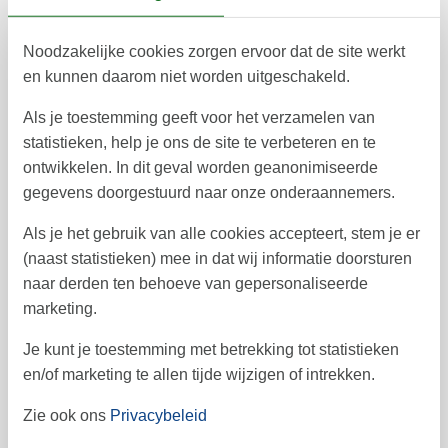
september 2026
ma
di
wo
do
vr
za
zo
Noodzakelijke cookies zorgen ervoor dat de site werkt
en kunnen daarom niet worden uitgeschakeld.
1
2
3
6
4
5
36
Als je toestemming geeft voor het verzamelen van
7
8
9
10
11
12
13
37
statistieken, help je ons de site te verbeteren en te
ontwikkelen. In dit geval worden geanonimiseerde
14
15
16
17
18
19
20
38
gegevens doorgestuurd naar onze onderaannemers.
21
22
23
24
25
26
27
39
Als je het gebruik van alle cookies accepteert, stem je er
30
28
29
40
(naast statistieken) mee in dat wij informatie doorsturen
naar derden ten behoeve van gepersonaliseerde
41
marketing.
oktober 2026
Je kunt je toestemming met betrekking tot statistieken
ma
di
wo
do
vr
za
zo
en/of marketing te allen tijde wijzigen of intrekken.
1
2
3
4
40
Zie ook ons
Privacybeleid
5
6
7
8
9
10
11
41