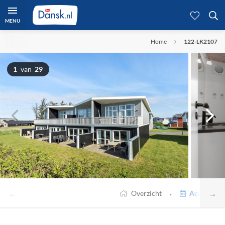
MENU
Home
122-LK2107
1
van
29
←
→
·
Overzicht
Accommodat