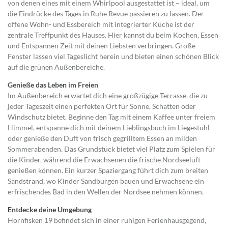
von denen eines mit einem Whirlpool ausgestattet ist – ideal, um
die Eindrücke des Tages in Ruhe Revue passieren zu lassen. Der
offene Wohn- und Essbereich mit integrierter Küche ist der
zentrale Treffpunkt des Hauses. Hier kannst du beim Kochen, Essen
und Entspannen Zeit mit deinen Liebsten verbringen. Große
Fenster lassen viel Tageslicht herein und bieten einen schönen Blick
auf die grünen Außenbereiche.
Genieße das Leben im Freien
Im Außenbereich erwartet dich eine großzügige Terrasse, die zu
jeder Tageszeit einen perfekten Ort für Sonne, Schatten oder
Windschutz bietet. Beginne den Tag mit einem Kaffee unter freiem
Himmel, entspanne dich mit deinem Lieblingsbuch im Liegestuhl
oder genieße den Duft von frisch gegrilltem Essen an milden
Sommerabenden. Das Grundstück bietet viel Platz zum Spielen für
die Kinder, während die Erwachsenen die frische Nordseeluft
genießen können. Ein kurzer Spaziergang führt dich zum breiten
Sandstrand, wo Kinder Sandburgen bauen und Erwachsene ein
erfrischendes Bad in den Wellen der Nordsee nehmen können.
Entdecke deine Umgebung
Hornfisken 19 befindet sich in einer ruhigen Ferienhausgegend,