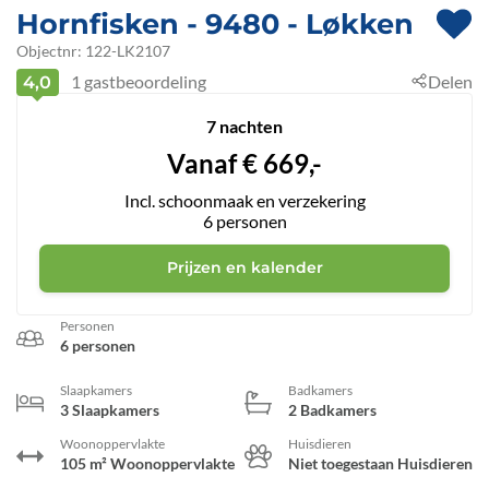
Hornfisken
 - 9480
 - Løkken
Objectnr:
122-LK2107
1
gastbeoordeling
Delen
4,0
7 nachten
Vanaf
€
669,-
Incl. schoonmaak en verzekering
6
personen
Prijzen en kalender
Personen
6 personen
Slaapkamers
Badkamers
3 Slaapkamers
2 Badkamers
Woonoppervlakte
Huisdieren
105 m² Woonoppervlakte
Niet toegestaan Huisdieren