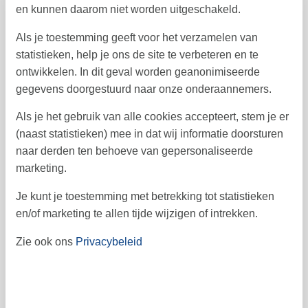
en kunnen daarom niet worden uitgeschakeld.
7
8
9
10
11
12
13
37
Als je toestemming geeft voor het verzamelen van
14
15
16
17
18
20
19
38
statistieken, help je ons de site te verbeteren en te
ontwikkelen. In dit geval worden geanonimiseerde
21
22
23
24
25
26
27
39
gegevens doorgestuurd naar onze onderaannemers.
28
29
30
40
Als je het gebruik van alle cookies accepteert, stem je er
41
(naast statistieken) mee in dat wij informatie doorsturen
naar derden ten behoeve van gepersonaliseerde
oktober 2026
marketing.
ma
di
wo
do
vr
za
zo
Je kunt je toestemming met betrekking tot statistieken
1
2
3
4
40
en/of marketing te allen tijde wijzigen of intrekken.
5
6
7
8
9
10
11
41
Zie ook ons
Privacybeleid
12
13
14
15
16
17
18
42
19
20
21
22
23
24
25
43