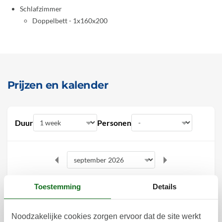
Schlafzimmer
Doppelbett - 1x160x200
Prijzen en kalender
Duur
Personen
september 2026
Toestemming
Details
ma
di
wo
do
vr
za
zo
Noodzakelijke cookies zorgen ervoor dat de site werkt
1
2
3
4
5
6
36