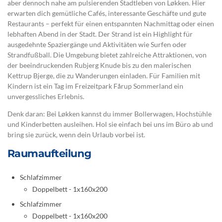
aber dennoch nahe am pulsierenden Stadtleben von Løkken. Hier
erwarten dich gemütliche Cafés, interessante Geschäfte und gute
Restaurants – perfekt für einen entspannten Nachmittag oder einen
lebhaften Abend in der Stadt. Der Strand ist ein Highlight für
ausgedehnte Spaziergänge und Aktivitäten wie Surfen oder
Strandfußball. Die Umgebung bietet zahlreiche Attraktionen, von
der beeindruckenden Rubjerg Knude bis zu den malerischen
Kettrup Bjerge, die zu Wanderungen einladen. Für Familien mit
Kindern ist ein Tag im Freizeitpark Fårup Sommerland ein
unvergessliches Erlebnis.
Denk daran: Bei Løkken kannst du immer Bollerwagen, Hochstühle
und Kinderbetten ausleihen. Hol sie einfach bei uns im Büro ab und
bring sie zurück, wenn dein Urlaub vorbei ist.
Raumaufteilung
Schlafzimmer
Doppelbett - 1x160x200
Schlafzimmer
Doppelbett - 1x160x200